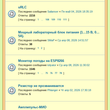
uRLC
Последнее сообщение
Sailanser
«
Пн май 04, 2026 18:35:19
Ответы:
2216
1
108
109
110
111
…
Мощный лабораторный блок питания (1…15 В, 0…
5А).
Последнее сообщение
SMaP
«
Ср апр 08, 2026 14:51:57
Ответы:
38
1
2
Монитор погоды на ESP8266
Последнее сообщение
tolyator
«
Ср апр 08, 2026 11:30:02
Ответы:
1546
1
75
76
77
78
…
Резистор не прозванивается
Последнее сообщение
Phlanger
«
Чт апр 02, 2026 17:30:18
Ответы:
5
Амплипульс-МИО