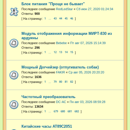
Блок питания "Проще не бывает"
Последнее сообщение
RedLedStar
«
Сб июн 27, 2020 01:24:34
Ответы:
900
1
43
44
45
46
…
Модуль отображения информации МИРТ-830 из
ардуины
Последнее сообщение
Bebebe
«
Пт авг 07, 2026 15:14:39
Ответы:
296
1
12
13
14
15
…
Мощный Догчейзер (отпугиватель собак)
Последнее сообщение
FAKIR
«
Ср авг 05, 2026 20:20:20
Ответы:
1636
1
79
80
81
82
…
Частотный преобразователь
Последнее сообщение
DC-AC
«
Пн авг 03, 2026 08:59:28
Ответы:
13634
1
679
680
681
682
…
Китайские часы AT89C2051