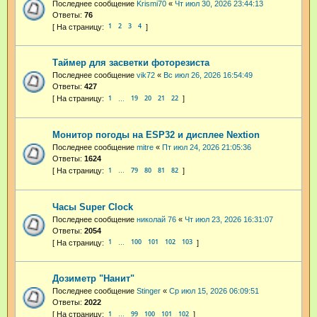
Последнее сообщение
Krismi70
«
Чт июл 30, 2026 23:44:13
Ответы:
76
1
2
3
4
Таймер для засветки фоторезиста
Последнее сообщение
vik72
«
Вс июл 26, 2026 16:54:49
Ответы:
427
1
19
20
21
22
…
Монитор погоды на ESP32 и дисплее Nextion
Последнее сообщение
mitre
«
Пт июл 24, 2026 21:05:36
Ответы:
1624
1
79
80
81
82
…
Часы Super Clock
Последнее сообщение
николай 76
«
Чт июл 23, 2026 16:31:07
Ответы:
2054
1
100
101
102
103
…
Дозиметр "Нанит"
Последнее сообщение
Stinger
«
Ср июл 15, 2026 06:09:51
Ответы:
2022
1
99
100
101
102
…