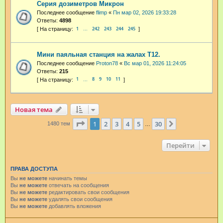
Серия дозиметров Микрон
Последнее сообщение
flimp
«
Пн мар 02, 2026 19:33:28
Ответы:
4898
1
242
243
244
245
…
Мини паяльная станция на жалах T12.
Последнее сообщение
Proton78
«
Вс мар 01, 2026 11:24:05
Ответы:
215
1
8
9
10
11
…
Новая тема
Страница
1
из
30
1
2
3
4
5
30
След.
1480 тем
…
Перейти
ПРАВА ДОСТУПА
Вы
не можете
начинать темы
Вы
не можете
отвечать на сообщения
Вы
не можете
редактировать свои сообщения
Вы
не можете
удалять свои сообщения
Вы
не можете
добавлять вложения