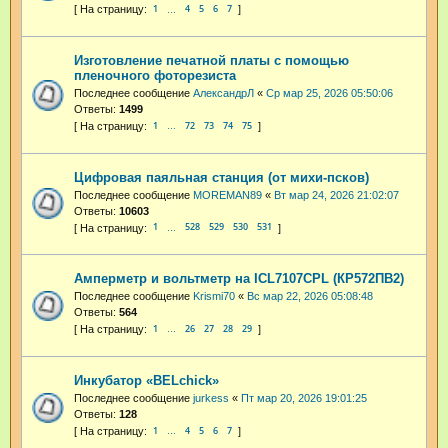
1
4
5
6
7
…
Изготовление печатной платы с помощью
пленочного фоторезиста
Последнее сообщение
АлександрЛ
«
Ср мар 25, 2026 05:50:06
Ответы:
1499
1
72
73
74
75
…
Цифровая паяльная станция (от михи-псков)
Последнее сообщение
MOREMAN89
«
Вт мар 24, 2026 21:02:07
Ответы:
10603
1
528
529
530
531
…
Амперметр и вольтметр на ICL7107CPL (КР572ПВ2)
Последнее сообщение
Krismi70
«
Вс мар 22, 2026 05:08:48
Ответы:
564
1
26
27
28
29
…
Инкубатор «BELchick»
Последнее сообщение
jurkess
«
Пт мар 20, 2026 19:01:25
Ответы:
128
1
4
5
6
7
…