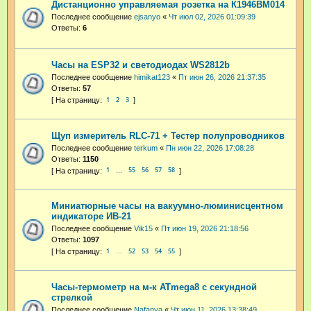
Дистанционно управляемая розетка на К1946ВМ014
Последнее сообщение
ejsanyo
«
Чт июл 02, 2026 01:09:39
Ответы:
6
Часы на ESP32 и светодиодах WS2812b
Последнее сообщение
himikat123
«
Пт июн 26, 2026 21:37:35
Ответы:
57
1
2
3
Щуп измеритель RLC-71 + Тестер полупроводников
Последнее сообщение
terkum
«
Пн июн 22, 2026 17:08:28
Ответы:
1150
1
55
56
57
58
…
Миниатюрные часы на вакуумно-люминисцентном
индикаторе ИВ-21
Последнее сообщение
Vik15
«
Пт июн 19, 2026 21:18:56
Ответы:
1097
1
52
53
54
55
…
Часы-термометр на м-к ATmega8 с секундной
стрелкой
Последнее сообщение
Nafanya
«
Чт июн 11, 2026 13:38:49