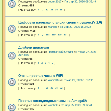
Последнее сообщение
Lecter2017
«
Пн мар 30, 2026 09:36:49
Ответы:
683
1
32
33
34
35
…
Цифровая паяльная станция своими руками.(V 2.0)
Последнее сообщение
iwanich
«
Вс мар 29, 2026 15:34:22
Ответы:
7418
1
368
369
370
371
…
Драйвер двигателя
Последнее сообщение
Призрачный Суслик
«
Пт мар 27, 2026
21:43:36
Ответы:
96
1
2
3
4
5
Очень простые часы с WiFi
Последнее сообщение
WadimRu
«
Пт мар 27, 2026 15:37:41
Ответы:
620
1
29
30
31
32
…
Простые светодиодные часы на Atmega8A
Последнее сообщение
kolichok
«
Ср мар 25, 2026 09:12:41
Ответы:
135