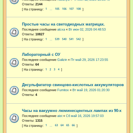
Ответы:
2144
1
105
106
107
108
…
Простые часы на светодиодных матрицах.
Последнее сообщение
alcxa
«
Вт июн 02, 2026 04:48:53
Ответы:
10827
1
539
540
541
542
…
Лабораторный с ОУ
Последнее сообщение
Galizin
«
Пт май 29, 2026 17:23:55
Ответы:
64
1
2
3
4
Десульфататор свинцово-кислотных аккумуляторов
Последнее сообщение
Fumitox
«
Вт май 19, 2026 01:20:30
Ответы:
4
Часы на вакуумно люминесцентных лампах из 90-х
Последнее сообщение
aist
«
Сб май 16, 2026 19:57:03
Ответы:
1315
1
63
64
65
66
…