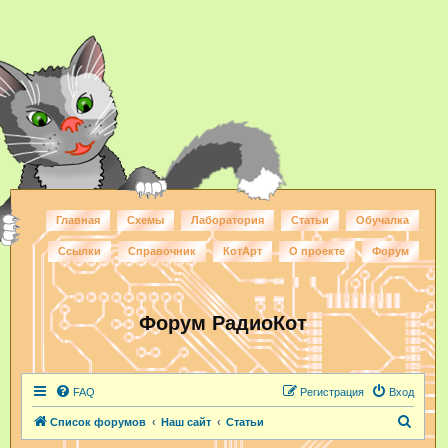
Главная
Схемы
Лаборатория
Статьи
Обучалка
Ссылки
Справочник
КотАрт
О проекте
Форум
Форум РадиоКот
FAQ
Регистрация
Вход
П
Список форумов
Наш сайт
Статьи
о