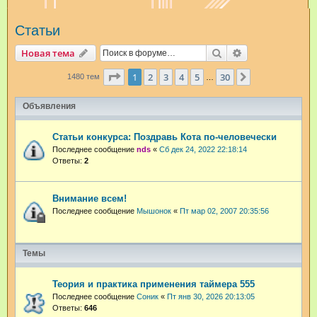
и
Статьи
с
к
Поиск
Расширенный п
Новая тема
Страница
1
из
30
1
2
3
4
5
30
След.
1480 тем
…
Объявления
Статьи конкурса: Поздравь Кота по-человечески
Последнее сообщение
nds
«
Сб дек 24, 2022 22:18:14
Ответы:
2
Внимание всем!
Последнее сообщение
Мышонок
«
Пт мар 02, 2007 20:35:56
Темы
Теория и практика применения таймера 555
Последнее сообщение
Соник
«
Пт янв 30, 2026 20:13:05
Ответы:
646