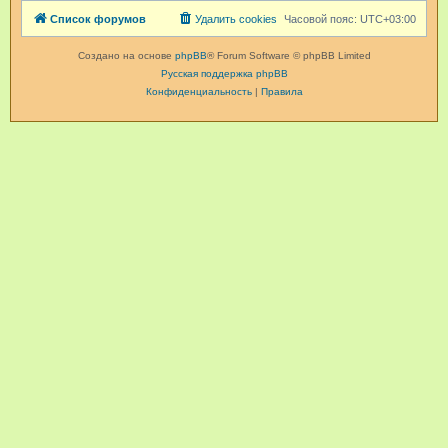
Список форумов
Удалить cookies
Часовой пояс:
UTC+03:00
Создано на основе
phpBB
® Forum Software © phpBB Limited
Русская поддержка phpBB
Конфиденциальность
|
Правила