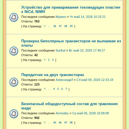
Устройство для приваривания токоведущих пластин
к NiCd, NiMH
Последнее сообщение
Муркиз
«
Чт май 14, 2026 10:15:21
Ответы:
763
1
36
37
38
39
…
Проверка биполярных транзисторов не выпаивая из
платы
Последнее сообщение
Surikat
«
Вс май 10, 2026 17:48:27
Ответы:
42
1
2
3
Передатчик на двух транзисторах
Последнее сообщение
АлександрЛ
«
Сб май 09, 2026 12:33:18
Ответы:
123
1
4
5
6
7
…
Безопасный общедоступный состав для травления
меди
Последнее сообщение
Asmodey
«
Ср май 06, 2026 16:08:08
Ответы:
942
1
45
46
47
48
…