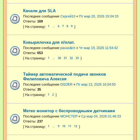
Качели для SLA
Последнее сообщение
Cepгeй10
«
Пт мар 20, 2026 15:04:33
Ответы:
169
1
6
7
8
9
…
Ковырялочка для п/плат.
Последнее сообщение
pavasilich
«
Чт мар 19, 2026 11:54:42
Ответы:
653
1
30
31
32
33
…
Таймер автоматической подачи звонков
Филиповича Алексея
Последнее сообщение
Dl1DER
«
Пт мар 13, 2026 16:04:50
Ответы:
35
1
2
Метео монитор с беспроводными датчиками
Последнее сообщение
MOHCTEP
«
Ср мар 04, 2026 01:46:33
Ответы:
237
1
9
10
11
12
…