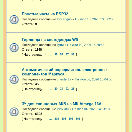
Простые часы на ESP32
Последнее сообщение
IgorKogan
«
Пн июл 13, 2026 13:57:26
Ответы:
9
Гирлянда на светодиодах WS
Последнее сообщение
Гупи
«
Пт июл 10, 2026 18:29:44
Ответы:
1148
1
55
56
57
58
…
Автоматический определитель электронных
компонентов Маркуса
Последнее сообщение
chester17
«
Пн июл 06, 2026 15:04:06
Ответы:
450
1
20
21
22
23
…
ЗУ для свинцовых АКБ на МК Atmega 16А
Последнее сообщение
Рюмкин
«
Сб июл 04, 2026 14:01:10
Ответы:
6108
1
303
304
305
306
…