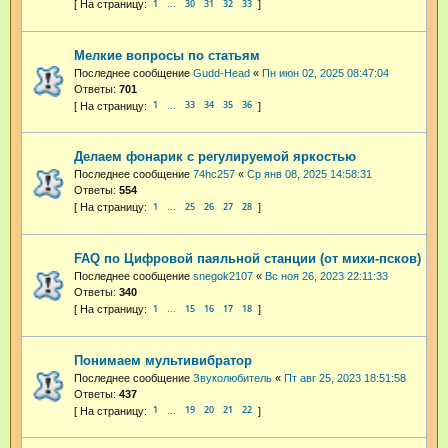
1
30
31
32
33
…
Мелкие вопросы по статьям
Последнее сообщение
Gudd-Head
«
Пн июн 02, 2025 08:47:04
Ответы:
701
1
33
34
35
36
…
Делаем фонарик с регулируемой яркостью
Последнее сообщение
74hc257
«
Ср янв 08, 2025 14:58:31
Ответы:
554
1
25
26
27
28
…
FAQ по Цифровой паяльной станции (от михи-псков)
Последнее сообщение
snegok2107
«
Вс ноя 26, 2023 22:11:33
Ответы:
340
1
15
16
17
18
…
Понимаем мультивибратор
Последнее сообщение
Звуколюбитель
«
Пт авг 25, 2023 18:51:58
Ответы:
437
1
19
20
21
22
…