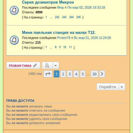
Серия дозиметров Микрон
Последнее сообщение
flimp
«
Пн мар 02, 2026 19:33:28
Ответы:
4898
1
242
243
244
245
…
Мини паяльная станция на жалах T12.
Последнее сообщение
Proton78
«
Вс мар 01, 2026 11:24:05
Ответы:
215
1
8
9
10
11
…
Новая тема
Страница
1
из
30
1
2
3
4
5
30
След.
1480 тем
…
Перейти
ПРАВА ДОСТУПА
Вы
не можете
начинать темы
Вы
не можете
отвечать на сообщения
Вы
не можете
редактировать свои сообщения
Вы
не можете
удалять свои сообщения
Вы
не можете
добавлять вложения