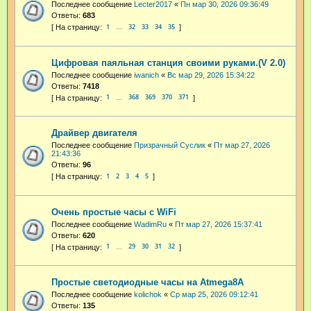
Последнее сообщение
Lecter2017
«
Пн мар 30, 2026 09:36:49
Ответы:
683
1
32
33
34
35
…
Цифровая паяльная станция своими руками.(V 2.0)
Последнее сообщение
iwanich
«
Вс мар 29, 2026 15:34:22
Ответы:
7418
1
368
369
370
371
…
Драйвер двигателя
Последнее сообщение
Призрачный Суслик
«
Пт мар 27, 2026
21:43:36
Ответы:
96
1
2
3
4
5
Очень простые часы с WiFi
Последнее сообщение
WadimRu
«
Пт мар 27, 2026 15:37:41
Ответы:
620
1
29
30
31
32
…
Простые светодиодные часы на Atmega8A
Последнее сообщение
kolichok
«
Ср мар 25, 2026 09:12:41
Ответы:
135