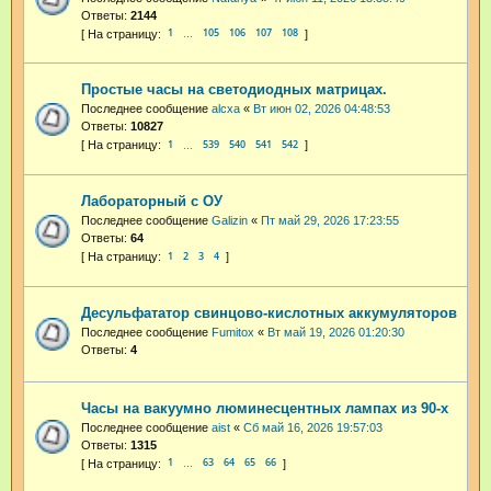
Ответы:
2144
1
105
106
107
108
…
Простые часы на светодиодных матрицах.
Последнее сообщение
alcxa
«
Вт июн 02, 2026 04:48:53
Ответы:
10827
1
539
540
541
542
…
Лабораторный с ОУ
Последнее сообщение
Galizin
«
Пт май 29, 2026 17:23:55
Ответы:
64
1
2
3
4
Десульфататор свинцово-кислотных аккумуляторов
Последнее сообщение
Fumitox
«
Вт май 19, 2026 01:20:30
Ответы:
4
Часы на вакуумно люминесцентных лампах из 90-х
Последнее сообщение
aist
«
Сб май 16, 2026 19:57:03
Ответы:
1315
1
63
64
65
66
…