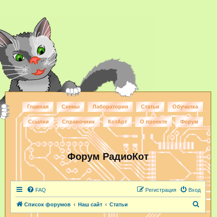
Главная
Схемы
Лаборатория
Статьи
Обучалка
Ссылки
Справочник
КотАрт
О проекте
Форум
Форум РадиоКот
FAQ
Регистрация
Вход
П
Список форумов
Наш сайт
Статьи
о