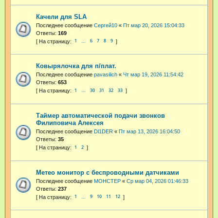
Качели для SLA
Последнее сообщение
Cepгeй10
«
Пт мар 20, 2026 15:04:33
Ответы:
169
1
6
7
8
9
…
Ковырялочка для п/плат.
Последнее сообщение
pavasilich
«
Чт мар 19, 2026 11:54:42
Ответы:
653
1
30
31
32
33
…
Таймер автоматической подачи звонков
Филиповича Алексея
Последнее сообщение
Dl1DER
«
Пт мар 13, 2026 16:04:50
Ответы:
35
1
2
Метео монитор с беспроводными датчиками
Последнее сообщение
MOHCTEP
«
Ср мар 04, 2026 01:46:33
Ответы:
237
1
9
10
11
12
…