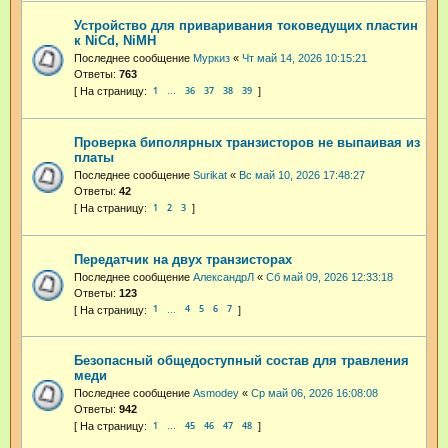
Устройство для приваривания токоведущих пластин
к NiCd, NiMH
Последнее сообщение
Муркиз
«
Чт май 14, 2026 10:15:21
Ответы:
763
1
36
37
38
39
…
Проверка биполярных транзисторов не выпаивая из
платы
Последнее сообщение
Surikat
«
Вс май 10, 2026 17:48:27
Ответы:
42
1
2
3
Передатчик на двух транзисторах
Последнее сообщение
АлександрЛ
«
Сб май 09, 2026 12:33:18
Ответы:
123
1
4
5
6
7
…
Безопасный общедоступный состав для травления
меди
Последнее сообщение
Asmodey
«
Ср май 06, 2026 16:08:08
Ответы:
942
1
45
46
47
48
…