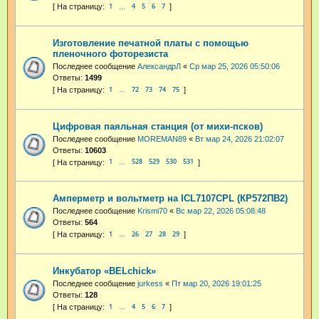
1
4
5
6
7
…
Изготовление печатной платы с помощью
пленочного фоторезиста
Последнее сообщение
АлександрЛ
«
Ср мар 25, 2026 05:50:06
Ответы:
1499
1
72
73
74
75
…
Цифровая паяльная станция (от михи-псков)
Последнее сообщение
MOREMAN89
«
Вт мар 24, 2026 21:02:07
Ответы:
10603
1
528
529
530
531
…
Амперметр и вольтметр на ICL7107CPL (КР572ПВ2)
Последнее сообщение
Krismi70
«
Вс мар 22, 2026 05:08:48
Ответы:
564
1
26
27
28
29
…
Инкубатор «BELchick»
Последнее сообщение
jurkess
«
Пт мар 20, 2026 19:01:25
Ответы:
128
1
4
5
6
7
…