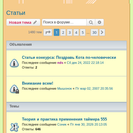
и
Статьи
с
к
Поиск
Расширенный п
Новая тема
Страница
1
из
30
1
2
3
4
5
30
След.
1480 тем
…
Объявления
Статьи конкурса: Поздравь Кота по-человечески
Последнее сообщение
nds
«
Сб дек 24, 2022 22:18:14
Ответы:
2
Внимание всем!
Последнее сообщение
Мышонок
«
Пт мар 02, 2007 20:35:56
Темы
Теория и практика применения таймера 555
Последнее сообщение
Соник
«
Пт янв 30, 2026 20:13:05
Ответы:
646