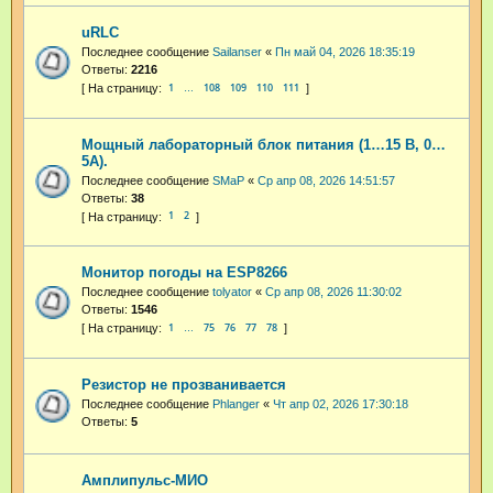
uRLC
Последнее сообщение
Sailanser
«
Пн май 04, 2026 18:35:19
Ответы:
2216
1
108
109
110
111
…
Мощный лабораторный блок питания (1…15 В, 0…
5А).
Последнее сообщение
SMaP
«
Ср апр 08, 2026 14:51:57
Ответы:
38
1
2
Монитор погоды на ESP8266
Последнее сообщение
tolyator
«
Ср апр 08, 2026 11:30:02
Ответы:
1546
1
75
76
77
78
…
Резистор не прозванивается
Последнее сообщение
Phlanger
«
Чт апр 02, 2026 17:30:18
Ответы:
5
Амплипульс-МИО