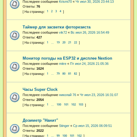
Последнее сообщение
Krismi70
«
Чт июл 30, 2026 23:44:13
Ответы:
76
1
2
3
4
Таймер для засветки фоторезиста
Последнее сообщение
vik72
«
Вс июл 26, 2026 16:54:49
Ответы:
427
1
19
20
21
22
…
Монитор погоды на ESP32 и дисплее Nextion
Последнее сообщение
mitre
«
Пт июл 24, 2026 21:05:36
Ответы:
1624
1
79
80
81
82
…
Часы Super Clock
Последнее сообщение
николай 76
«
Чт июл 23, 2026 16:31:07
Ответы:
2054
1
100
101
102
103
…
Дозиметр "Нанит"
Последнее сообщение
Stinger
«
Ср июл 15, 2026 06:09:51
Ответы:
2022
1
99
100
101
102
…