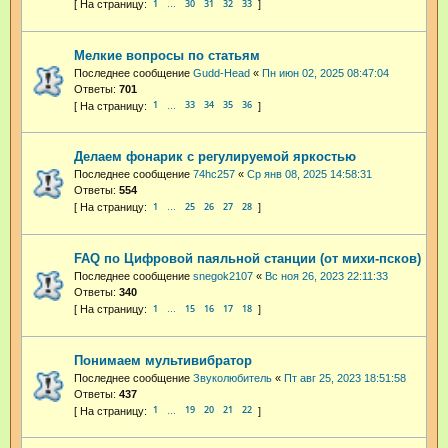
1
30
31
32
33
…
Мелкие вопросы по статьям
Последнее сообщение
Gudd-Head
«
Пн июн 02, 2025 08:47:04
Ответы:
701
1
33
34
35
36
…
Делаем фонарик с регулируемой яркостью
Последнее сообщение
74hc257
«
Ср янв 08, 2025 14:58:31
Ответы:
554
1
25
26
27
28
…
FAQ по Цифровой паяльной станции (от михи-псков)
Последнее сообщение
snegok2107
«
Вс ноя 26, 2023 22:11:33
Ответы:
340
1
15
16
17
18
…
Понимаем мультивибратор
Последнее сообщение
Звуколюбитель
«
Пт авг 25, 2023 18:51:58
Ответы:
437
1
19
20
21
22
…