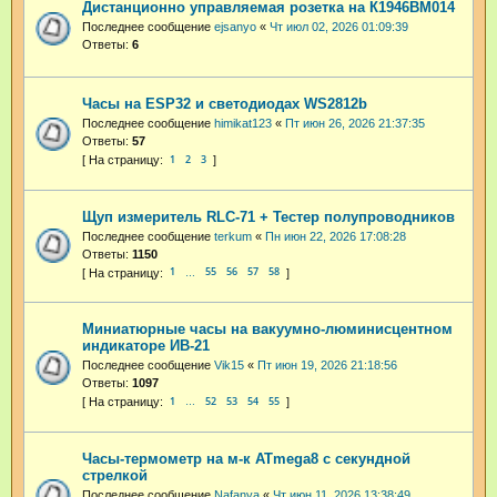
Дистанционно управляемая розетка на К1946ВМ014
Последнее сообщение
ejsanyo
«
Чт июл 02, 2026 01:09:39
Ответы:
6
Часы на ESP32 и светодиодах WS2812b
Последнее сообщение
himikat123
«
Пт июн 26, 2026 21:37:35
Ответы:
57
1
2
3
Щуп измеритель RLC-71 + Тестер полупроводников
Последнее сообщение
terkum
«
Пн июн 22, 2026 17:08:28
Ответы:
1150
1
55
56
57
58
…
Миниатюрные часы на вакуумно-люминисцентном
индикаторе ИВ-21
Последнее сообщение
Vik15
«
Пт июн 19, 2026 21:18:56
Ответы:
1097
1
52
53
54
55
…
Часы-термометр на м-к ATmega8 с секундной
стрелкой
Последнее сообщение
Nafanya
«
Чт июн 11, 2026 13:38:49