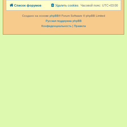
Список форумов
Удалить cookies
Часовой пояс:
UTC+03:00
Создано на основе
phpBB
® Forum Software © phpBB Limited
Русская поддержка phpBB
Конфиденциальность
|
Правила