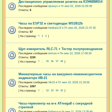
Дистанционно управляемая розетка на К1946ВМ014
Последнее сообщение
ejsanyo
«
Чт июл 02, 2026 01:09:39
Ответы:
6
Часы на ESP32 и светодиодах WS2812b
Последнее сообщение
himikat123
«
Пт июн 26, 2026 21:37:35
Ответы:
57
1
2
3
Щуп измеритель RLC-71 + Тестер полупроводников
Последнее сообщение
terkum
«
Пн июн 22, 2026 17:08:28
Ответы:
1150
1
55
56
57
58
…
Миниатюрные часы на вакуумно-люминисцентном
индикаторе ИВ-21
Последнее сообщение
Vik15
«
Пт июн 19, 2026 21:18:56
Ответы:
1097
1
52
53
54
55
…
Часы-термометр на м-к ATmega8 с секундной
стрелкой
Последнее сообщение
Nafanya
«
Чт июн 11, 2026 13:38:49