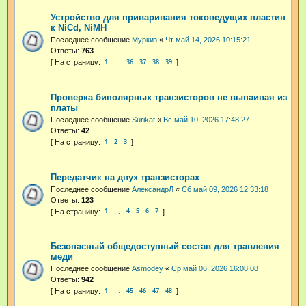
Устройство для приваривания токоведущих пластин
к NiCd, NiMH
Последнее сообщение
Муркиз
«
Чт май 14, 2026 10:15:21
Ответы:
763
1
36
37
38
39
…
Проверка биполярных транзисторов не выпаивая из
платы
Последнее сообщение
Surikat
«
Вс май 10, 2026 17:48:27
Ответы:
42
1
2
3
Передатчик на двух транзисторах
Последнее сообщение
АлександрЛ
«
Сб май 09, 2026 12:33:18
Ответы:
123
1
4
5
6
7
…
Безопасный общедоступный состав для травления
меди
Последнее сообщение
Asmodey
«
Ср май 06, 2026 16:08:08
Ответы:
942
1
45
46
47
48
…