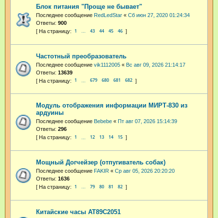
Блок питания "Проще не бывает"
Последнее сообщение
RedLedStar
«
Сб июн 27, 2020 01:24:34
Ответы:
900
1
43
44
45
46
…
Частотный преобразователь
Последнее сообщение
vik1112005
«
Вс авг 09, 2026 21:14:17
Ответы:
13639
1
679
680
681
682
…
Модуль отображения информации МИРТ-830 из
ардуины
Последнее сообщение
Bebebe
«
Пт авг 07, 2026 15:14:39
Ответы:
296
1
12
13
14
15
…
Мощный Догчейзер (отпугиватель собак)
Последнее сообщение
FAKIR
«
Ср авг 05, 2026 20:20:20
Ответы:
1636
1
79
80
81
82
…
Китайские часы AT89C2051