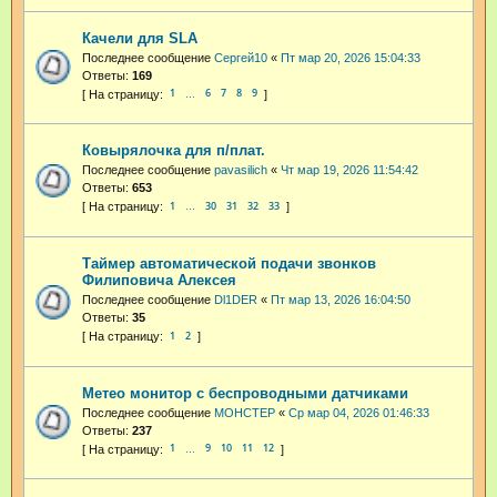
Качели для SLA
Последнее сообщение
Cepгeй10
«
Пт мар 20, 2026 15:04:33
Ответы:
169
1
6
7
8
9
…
Ковырялочка для п/плат.
Последнее сообщение
pavasilich
«
Чт мар 19, 2026 11:54:42
Ответы:
653
1
30
31
32
33
…
Таймер автоматической подачи звонков
Филиповича Алексея
Последнее сообщение
Dl1DER
«
Пт мар 13, 2026 16:04:50
Ответы:
35
1
2
Метео монитор с беспроводными датчиками
Последнее сообщение
MOHCTEP
«
Ср мар 04, 2026 01:46:33
Ответы:
237
1
9
10
11
12
…