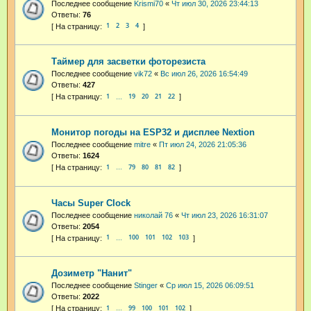
Последнее сообщение
Krismi70
«
Чт июл 30, 2026 23:44:13
Ответы:
76
1
2
3
4
Таймер для засветки фоторезиста
Последнее сообщение
vik72
«
Вс июл 26, 2026 16:54:49
Ответы:
427
1
19
20
21
22
…
Монитор погоды на ESP32 и дисплее Nextion
Последнее сообщение
mitre
«
Пт июл 24, 2026 21:05:36
Ответы:
1624
1
79
80
81
82
…
Часы Super Clock
Последнее сообщение
николай 76
«
Чт июл 23, 2026 16:31:07
Ответы:
2054
1
100
101
102
103
…
Дозиметр "Нанит"
Последнее сообщение
Stinger
«
Ср июл 15, 2026 06:09:51
Ответы:
2022
1
99
100
101
102
…