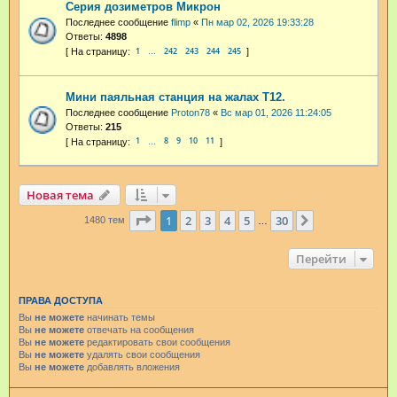
Серия дозиметров Микрон
Последнее сообщение
flimp
«
Пн мар 02, 2026 19:33:28
Ответы:
4898
1
242
243
244
245
…
Мини паяльная станция на жалах T12.
Последнее сообщение
Proton78
«
Вс мар 01, 2026 11:24:05
Ответы:
215
1
8
9
10
11
…
Новая тема
Страница
1
из
30
1
2
3
4
5
30
След.
1480 тем
…
Перейти
ПРАВА ДОСТУПА
Вы
не можете
начинать темы
Вы
не можете
отвечать на сообщения
Вы
не можете
редактировать свои сообщения
Вы
не можете
удалять свои сообщения
Вы
не можете
добавлять вложения