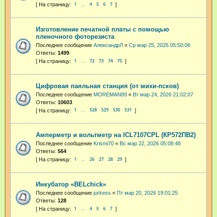
1
4
5
6
7
…
Изготовление печатной платы с помощью
пленочного фоторезиста
Последнее сообщение
АлександрЛ
«
Ср мар 25, 2026 05:50:06
Ответы:
1499
1
72
73
74
75
…
Цифровая паяльная станция (от михи-псков)
Последнее сообщение
MOREMAN89
«
Вт мар 24, 2026 21:02:07
Ответы:
10603
1
528
529
530
531
…
Амперметр и вольтметр на ICL7107CPL (КР572ПВ2)
Последнее сообщение
Krismi70
«
Вс мар 22, 2026 05:08:48
Ответы:
564
1
26
27
28
29
…
Инкубатор «BELchick»
Последнее сообщение
jurkess
«
Пт мар 20, 2026 19:01:25
Ответы:
128
1
4
5
6
7
…