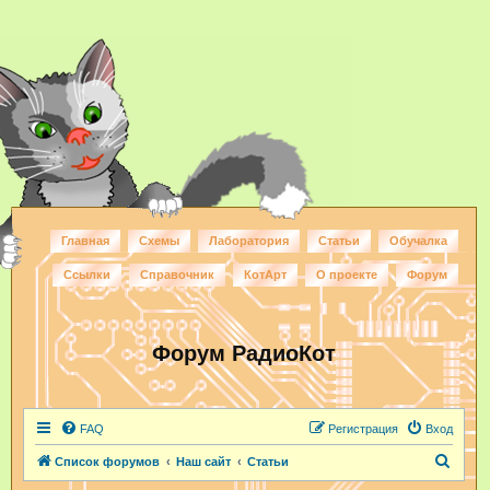
Главная
Схемы
Лаборатория
Статьи
Обучалка
Ссылки
Справочник
КотАрт
О проекте
Форум
Форум РадиоКот
FAQ
Регистрация
Вход
П
Список форумов
Наш сайт
Статьи
о