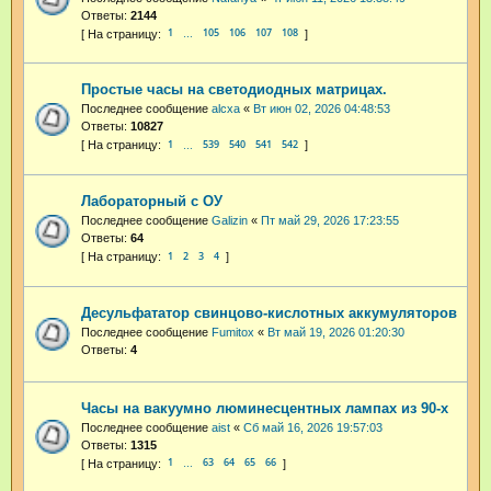
Ответы:
2144
1
105
106
107
108
…
Простые часы на светодиодных матрицах.
Последнее сообщение
alcxa
«
Вт июн 02, 2026 04:48:53
Ответы:
10827
1
539
540
541
542
…
Лабораторный с ОУ
Последнее сообщение
Galizin
«
Пт май 29, 2026 17:23:55
Ответы:
64
1
2
3
4
Десульфататор свинцово-кислотных аккумуляторов
Последнее сообщение
Fumitox
«
Вт май 19, 2026 01:20:30
Ответы:
4
Часы на вакуумно люминесцентных лампах из 90-х
Последнее сообщение
aist
«
Сб май 16, 2026 19:57:03
Ответы:
1315
1
63
64
65
66
…