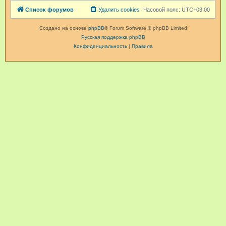
Список форумов
Удалить cookies
Часовой пояс:
UTC+03:00
Создано на основе
phpBB
® Forum Software © phpBB Limited
Русская поддержка phpBB
Конфиденциальность
|
Правила