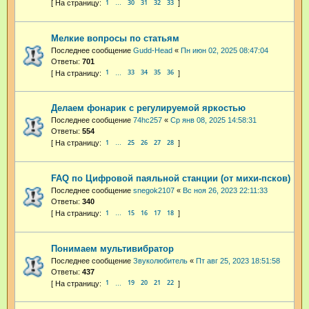
1
30
31
32
33
…
Мелкие вопросы по статьям
Последнее сообщение
Gudd-Head
«
Пн июн 02, 2025 08:47:04
Ответы:
701
1
33
34
35
36
…
Делаем фонарик с регулируемой яркостью
Последнее сообщение
74hc257
«
Ср янв 08, 2025 14:58:31
Ответы:
554
1
25
26
27
28
…
FAQ по Цифровой паяльной станции (от михи-псков)
Последнее сообщение
snegok2107
«
Вс ноя 26, 2023 22:11:33
Ответы:
340
1
15
16
17
18
…
Понимаем мультивибратор
Последнее сообщение
Звуколюбитель
«
Пт авг 25, 2023 18:51:58
Ответы:
437
1
19
20
21
22
…