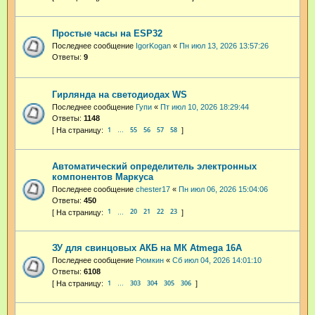
Простые часы на ESP32
Последнее сообщение
IgorKogan
«
Пн июл 13, 2026 13:57:26
Ответы:
9
Гирлянда на светодиодах WS
Последнее сообщение
Гупи
«
Пт июл 10, 2026 18:29:44
Ответы:
1148
1
55
56
57
58
…
Автоматический определитель электронных
компонентов Маркуса
Последнее сообщение
chester17
«
Пн июл 06, 2026 15:04:06
Ответы:
450
1
20
21
22
23
…
ЗУ для свинцовых АКБ на МК Atmega 16А
Последнее сообщение
Рюмкин
«
Сб июл 04, 2026 14:01:10
Ответы:
6108
1
303
304
305
306
…