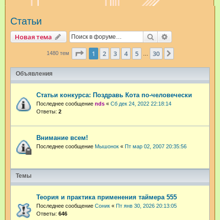
и
Статьи
с
к
Поиск
Расширенный п
Новая тема
Страница
1
из
30
1
2
3
4
5
30
След.
1480 тем
…
Объявления
Статьи конкурса: Поздравь Кота по-человечески
Последнее сообщение
nds
«
Сб дек 24, 2022 22:18:14
Ответы:
2
Внимание всем!
Последнее сообщение
Мышонок
«
Пт мар 02, 2007 20:35:56
Темы
Теория и практика применения таймера 555
Последнее сообщение
Соник
«
Пт янв 30, 2026 20:13:05
Ответы:
646