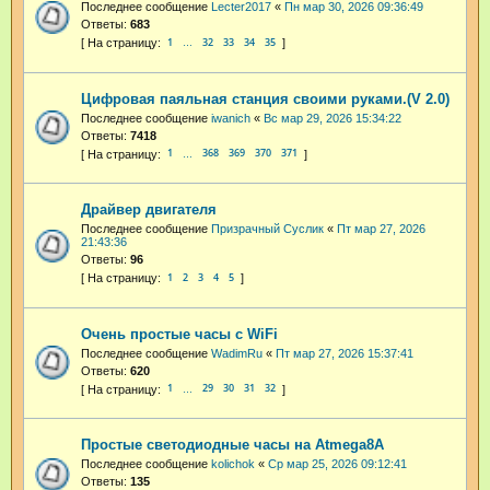
Последнее сообщение
Lecter2017
«
Пн мар 30, 2026 09:36:49
Ответы:
683
1
32
33
34
35
…
Цифровая паяльная станция своими руками.(V 2.0)
Последнее сообщение
iwanich
«
Вс мар 29, 2026 15:34:22
Ответы:
7418
1
368
369
370
371
…
Драйвер двигателя
Последнее сообщение
Призрачный Суслик
«
Пт мар 27, 2026
21:43:36
Ответы:
96
1
2
3
4
5
Очень простые часы с WiFi
Последнее сообщение
WadimRu
«
Пт мар 27, 2026 15:37:41
Ответы:
620
1
29
30
31
32
…
Простые светодиодные часы на Atmega8A
Последнее сообщение
kolichok
«
Ср мар 25, 2026 09:12:41
Ответы:
135