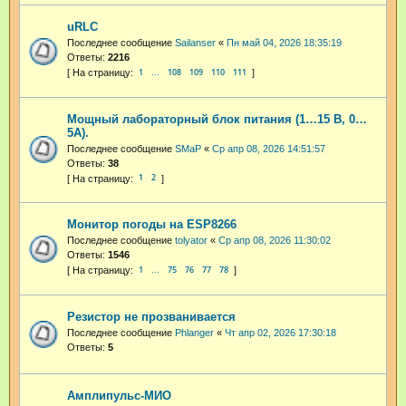
uRLC
Последнее сообщение
Sailanser
«
Пн май 04, 2026 18:35:19
Ответы:
2216
1
108
109
110
111
…
Мощный лабораторный блок питания (1…15 В, 0…
5А).
Последнее сообщение
SMaP
«
Ср апр 08, 2026 14:51:57
Ответы:
38
1
2
Монитор погоды на ESP8266
Последнее сообщение
tolyator
«
Ср апр 08, 2026 11:30:02
Ответы:
1546
1
75
76
77
78
…
Резистор не прозванивается
Последнее сообщение
Phlanger
«
Чт апр 02, 2026 17:30:18
Ответы:
5
Амплипульс-МИО