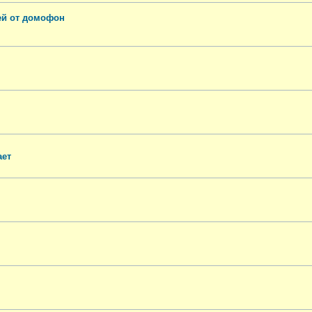
ей от домофон
ает