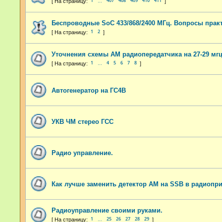
1
407
408
409
410
411
…
Беспроводные SoC 433/868/2400 МГц. Вопросы практ
1
2
Уточнения схемы АМ радиопередатчика на 27-29 мгц.
1
4
5
6
7
8
…
Автогенератор на ГС4В
УКВ ЧМ стерео ГСС
Радио управление.
Как лучше заменить детектор АМ на SSB в радиопр
Радиоуправление своими руками.
1
25
26
27
28
29
…