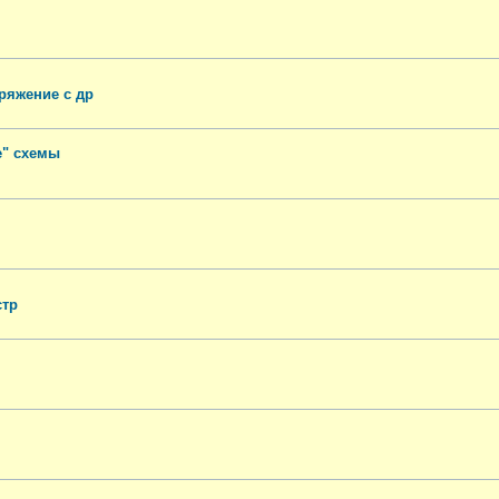
ряжение с др
е" схемы
стр