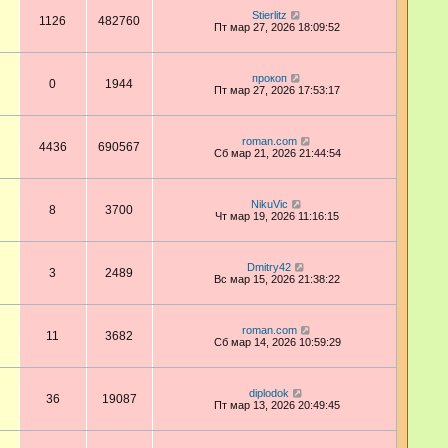
Stierlitz
1126
482760
Пт мар 27, 2026 18:09:52
прокоп
0
1944
Пт мар 27, 2026 17:53:17
roman.com
4436
690567
Сб мар 21, 2026 21:44:54
NikuVic
8
3700
Чт мар 19, 2026 11:16:15
Dmitry42
3
2489
Вс мар 15, 2026 21:38:22
roman.com
11
3682
Сб мар 14, 2026 10:59:29
diplodok
36
19087
Пт мар 13, 2026 20:49:45