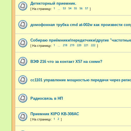
Детекторный приемник.
1
53
54
55
56
57
…
домофонная трубка cmd at-002w как произвести соп
Собираю приёмники/передатчики/другие "частотны
1
218
219
220
221
222
…
ВЭФ 216 что за контакт Х57 на схеме?
сс1101 управление мощностью передачи через реги
Радиосвязь в НП
Приемник KIPO KB-308AC
1
2