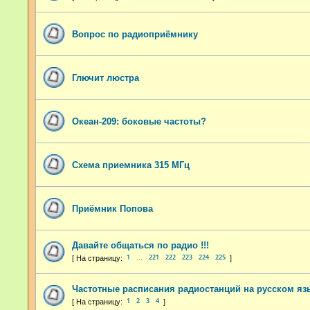
Вопрос по радиоприёмнику
Глючит люстра
Океан-209: боковые частоты?
Схема приемника 315 МГц
Приёмник Попова
Давайте общаться по радио !!!
1
221
222
223
224
225
…
Частотные расписания радиостанций на русском яз
1
2
3
4