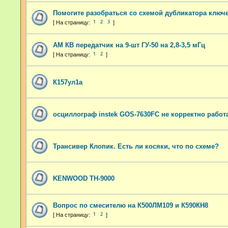
Помогите разобраться со схемой дубликатора ключ
1
2
3
АМ КВ передатчик на 9-шт ГУ-50 на 2,8-3,5 мГц
1
2
К157ул1а
осциллограф instek GOS-7630FC не корректно работ
Трансивер Клопик. Есть ли косяки, что по схеме?
KENWOOD TH-9000
Вопрос по смесителю на К500ЛМ109 и К590КН8
1
2