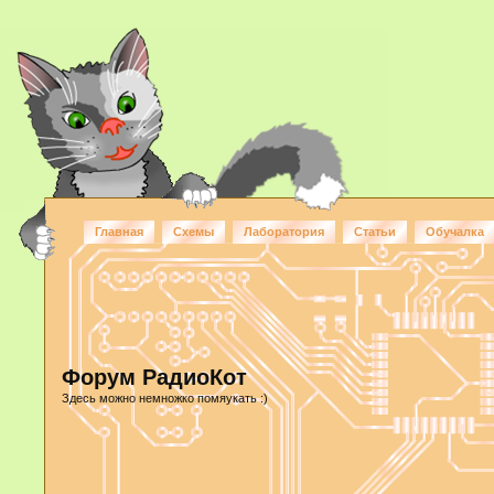
Главная
Схемы
Лаборатория
Статьи
Обучалка
Форум РадиоКот
Здесь можно немножко помяукать :)