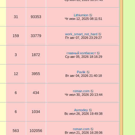
Lithiumion
31
93353
Чт июн 12, 2025 08:11:51
work_smart_not_hard
159
33779
Пт авг 07, 2026 23:29:27
главный колбасист
3
1872
Ср авг 05, 2026 18:16:29
Pavlik
12
3955
Вт авг 04, 2026 21:40:18
roman.com
6
434
Чт июл 30, 2026 20:13:44
Asmodey
6
1034
Вс июл 26, 2026 19:49:38
roman.com
563
102056
Вт июл 21, 2026 16:28:06