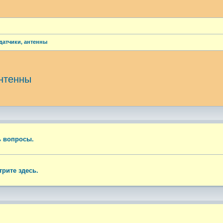
датчики, антенны
антенны
ый поиск
ь вопросы.
рите здесь.