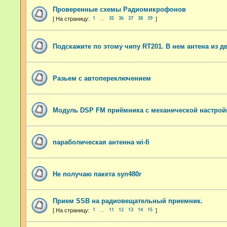
Проверенные схемы Радиомикрофонов
1
35
36
37
38
39
…
Подскажите по этому чипу RT201. В нем антена из д
Разьем с автопереключением
Модуль DSP FM приёмника c механической настройк
параболическая антенна wi-fi
Не получаю пакета syn480r
Прием SSB на радиовещательный приемник.
1
11
12
13
14
15
…