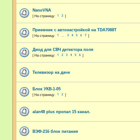
NanoVNA
1
2
Приемник с автонастройкой на TDA7088T
1
3
4
5
6
7
…
Диод для СВЧ детектора поля
1
2
3
4
5
6
Телевизор на даче
Блок УКВ-1-05
1
2
alan48 plus пропал 15 канал.
ВЭФ-216 блок питания