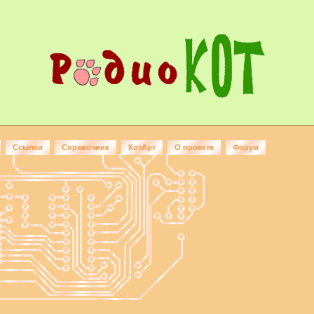
Ссылки
Справочник
КотАрт
О проекте
Форум