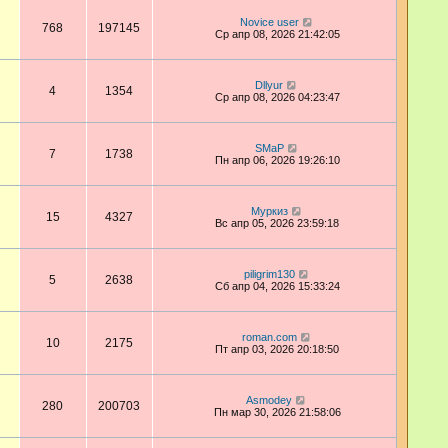
Novice user
768
197145
Ср апр 08, 2026 21:42:05
Dllyur
4
1354
Ср апр 08, 2026 04:23:47
SMaP
7
1738
Пн апр 06, 2026 19:26:10
Муркиз
15
4327
Вс апр 05, 2026 23:59:18
piligrim130
5
2638
Сб апр 04, 2026 15:33:24
roman.com
10
2175
Пт апр 03, 2026 20:18:50
Asmodey
280
200703
Пн мар 30, 2026 21:58:06