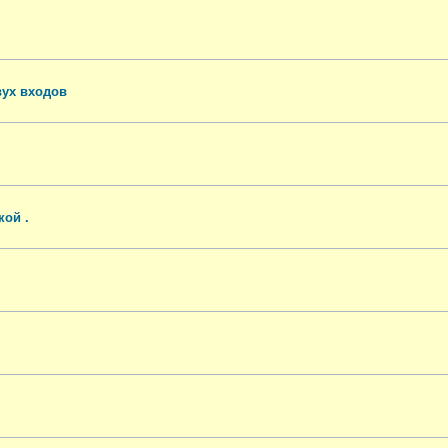
вух входов
ой .