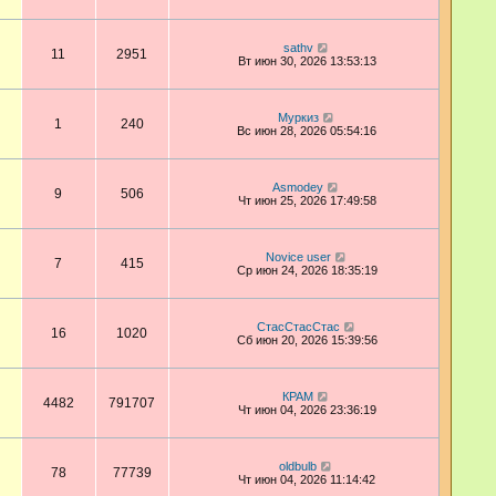
sathv
11
2951
Вт июн 30, 2026 13:53:13
Муркиз
1
240
Вс июн 28, 2026 05:54:16
Asmodey
9
506
Чт июн 25, 2026 17:49:58
Novice user
7
415
Ср июн 24, 2026 18:35:19
СтасСтасСтас
16
1020
Сб июн 20, 2026 15:39:56
КРАМ
4482
791707
Чт июн 04, 2026 23:36:19
oldbulb
78
77739
Чт июн 04, 2026 11:14:42