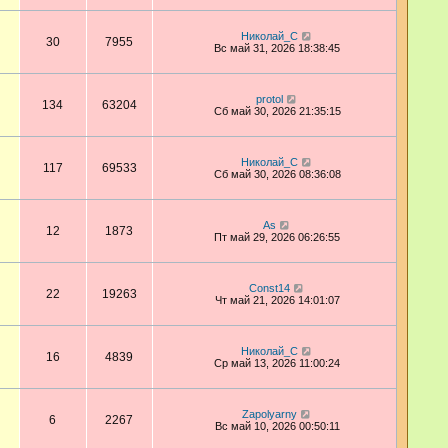
Николай_С
30
7955
Вс май 31, 2026 18:38:45
protol
134
63204
Сб май 30, 2026 21:35:15
Николай_С
117
69533
Сб май 30, 2026 08:36:08
As
12
1873
Пт май 29, 2026 06:26:55
Const14
22
19263
Чт май 21, 2026 14:01:07
Николай_С
16
4839
Ср май 13, 2026 11:00:24
Zapolyarny
6
2267
Вс май 10, 2026 00:50:11