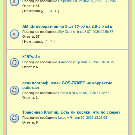
Последнее сообщение
Delphin911
«
Пт май 08, 2026 13:27:45
Ответы:
46
1
2
3
АМ КВ передатчик на 9-шт ГУ-50 на 2,8-3,5 мГц
Последнее сообщение
Sky Dizel
«
Чт май 07, 2026 22:56:57
Ответы:
37
1
2
К157ул1а
Последнее сообщение
Asmodey
«
Ср май 06, 2026 16:04:15
Ответы:
4
осциллограф instek GOS-7630FC не корректно
работает
Последнее сообщение
Croma
«
Вт май 05, 2026 17:22:48
Ответы:
1
Трансивер Клопик. Есть ли косяки, что по схеме?
Последнее сообщение
kotod
«
Чт апр 30, 2026 13:15:08
Ответы:
6