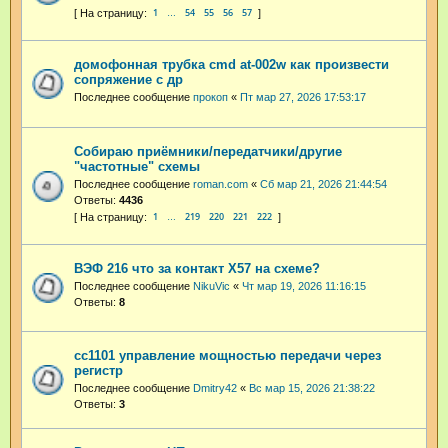
1
54
55
56
57
…
домофонная трубка cmd at-002w как произвести
сопряжение с др
Последнее сообщение
прокоп
«
Пт мар 27, 2026 17:53:17
Собираю приёмники/передатчики/другие
"частотные" схемы
Последнее сообщение
roman.com
«
Сб мар 21, 2026 21:44:54
Ответы:
4436
1
219
220
221
222
…
ВЭФ 216 что за контакт Х57 на схеме?
Последнее сообщение
NikuVic
«
Чт мар 19, 2026 11:16:15
Ответы:
8
сс1101 управление мощностью передачи через
регистр
Последнее сообщение
Dmitry42
«
Вс мар 15, 2026 21:38:22
Ответы:
3