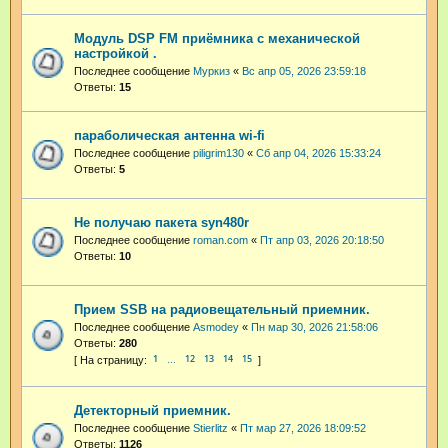
Модуль DSP FM приёмника c механической
настройкой .
Последнее сообщение
Муркиз
«
Вс апр 05, 2026 23:59:18
Ответы:
15
параболическая антенна wi-fi
Последнее сообщение
piligrim130
«
Сб апр 04, 2026 15:33:24
Ответы:
5
Не получаю пакета syn480r
Последнее сообщение
roman.com
«
Пт апр 03, 2026 20:18:50
Ответы:
10
Прием SSB на радиовещательный приемник.
Последнее сообщение
Asmodey
«
Пн мар 30, 2026 21:58:06
Ответы:
280
1
12
13
14
15
…
Детекторный приемник.
Последнее сообщение
Stierlitz
«
Пт мар 27, 2026 18:09:52
Ответы:
1126