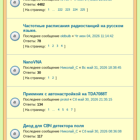
Ответы:
4482
1
222
223
224
225
…
Частотные расписания радиостанций на русском
языке.
Последнее сообщение
oldbulb
«
Чт июн 04, 2026 11:14:42
Ответы:
78
1
2
3
4
NanoVNA
Последнее сообщение
Николай_С
«
Вс май 31, 2026 18:38:45
Ответы:
30
1
2
Приемник с автонастройкой на TDA7088T
Последнее сообщение
protol
«
Сб май 30, 2026 21:35:15
Ответы:
134
1
4
5
6
7
…
Диод для СВЧ детектора поля
Последнее сообщение
Николай_С
«
Сб май 30, 2026 08:36:08
Ответы:
117