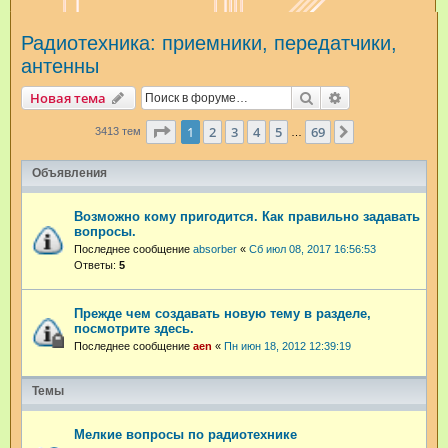
и
Радиотехника: приемники, передатчики,
с
антенны
к
Поиск
Расширенный п
Новая тема
Страница
1
из
69
1
2
3
4
5
69
След.
3413 тем
…
Объявления
Возможно кому пригодится. Как правильно задавать
вопросы.
Последнее сообщение
absorber
«
Сб июл 08, 2017 16:56:53
Ответы:
5
Прежде чем создавать новую тему в разделе,
посмотрите здесь.
Последнее сообщение
aen
«
Пн июн 18, 2012 12:39:19
Темы
Мелкие вопросы по радиотехнике