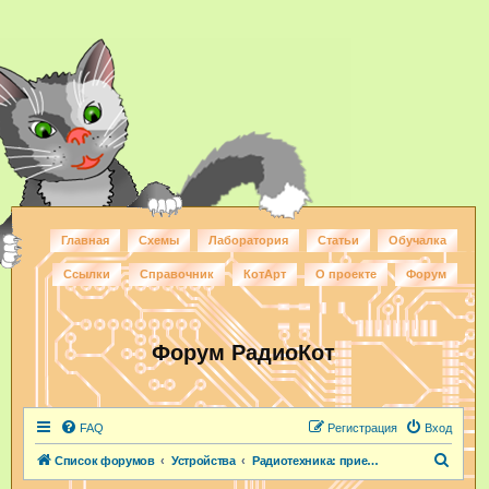
Главная
Схемы
Лаборатория
Статьи
Обучалка
Ссылки
Справочник
КотАрт
О проекте
Форум
Форум РадиоКот
FAQ
Регистрация
Вход
П
Список форумов
Устройства
Радиотехника: приемники, передатчики, антенны
о