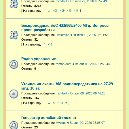
Последнее сообщение
mickbell
«
Ср июл 22, 2026 18:57:43
Ответы:
8213
1
408
409
410
411
…
Беспроводные SoC 433/868/2400 МГц. Вопросы
практ. разработки
Последнее сообщение
Lithiumion
«
Чт июн 12, 2025 08:11:51
Ответы:
31
1
2
Радио управление.
Последнее сообщение
roman.com
«
Вс авг 09, 2026 11:53:44
Ответы:
9
Уточнения схемы АМ радиопередатчика на 27-29
мгц. 10 вт.
Последнее сообщение
mickbell
«
Вс авг 09, 2026 09:46:23
Ответы:
167
1
6
7
8
9
…
Генератор колебаний глохнет
Последнее сообщение
Муркиз
«
Вс авг 09, 2026 08:08:07
Ответы:
23