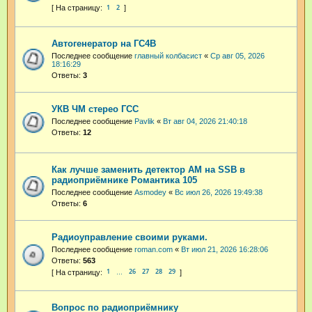
1
2
Автогенератор на ГС4В
Последнее сообщение
главный колбасист
«
Ср авг 05, 2026
18:16:29
Ответы:
3
УКВ ЧМ стерео ГСС
Последнее сообщение
Pavlik
«
Вт авг 04, 2026 21:40:18
Ответы:
12
Как лучше заменить детектор АМ на SSB в
радиоприёмнике Романтика 105
Последнее сообщение
Asmodey
«
Вс июл 26, 2026 19:49:38
Ответы:
6
Радиоуправление своими руками.
Последнее сообщение
roman.com
«
Вт июл 21, 2026 16:28:06
Ответы:
563
1
26
27
28
29
…
Вопрос по радиоприёмнику