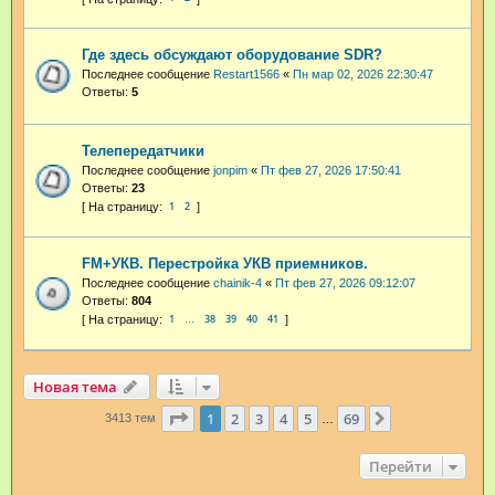
Где здесь обсуждают оборудование SDR?
Последнее сообщение
Restart1566
«
Пн мар 02, 2026 22:30:47
Ответы:
5
Телепередатчики
Последнее сообщение
jonpim
«
Пт фев 27, 2026 17:50:41
Ответы:
23
1
2
FM+УКВ. Перестройка УКВ приемников.
Последнее сообщение
chainik-4
«
Пт фев 27, 2026 09:12:07
Ответы:
804
1
38
39
40
41
…
Новая тема
Страница
1
из
69
1
2
3
4
5
69
След.
3413 тем
…
Перейти