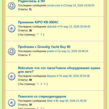
Радиосвязь в НП
Последнее сообщение
roman.com
«
Сб мар 14, 2026 10:59:29
Ответы:
11
Приемник KIPO KB-308AC
Последнее сообщение
diplodok
«
Пт мар 13, 2026 20:49:45
Ответы:
36
1
2
Проблема с Grundig Yacht Boy 80
Последнее сообщение
jonpim
«
Ср мар 11, 2026 18:48:24
Ответы:
7
Reticulum что это такое?какое оборудование нужно
для него?
Последнее сообщение
Муркиз
«
Пн мар 09, 2026 20:54:36
Ответы:
48
1
2
3
Помогите со стереодекодером
Последнее сообщение
Altair
«
Вс мар 08, 2026 21:49:39
Ответы:
30
1
2