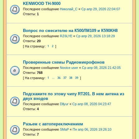
KENWOOD TH-9000
Последнее сообщение
Николай_С
«
Ср апр 29, 2026 22:04:07
Ответы:
1
Вопрос по смесителю на К500ЛМ109 и К590КН8
Последнее сообщение
RZ6LYE
«
Ср апр 29, 2026 13:18:29
Ответы:
20
1
2
Проверенные схемы Радиомикрофонов
Последнее сообщение
Novice user
«
Ср апр 08, 2026 21:42:05
Ответы:
768
1
36
37
38
39
…
Подскажите по этому чипу RT201. В нем антена из
двух входов
Последнее сообщение
Dllyur
«
Ср апр 08, 2026 04:23:47
Ответы:
4
Разьем с автопереключением
Последнее сообщение
SMaP
«
Пн апр 06, 2026 19:26:10
Ответы:
7