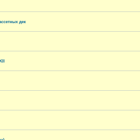
ассетных дек
KII
a)