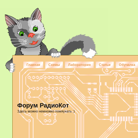
Главная
Схемы
Лаборатория
Статьи
Обучалка
Форум РадиоКот
Здесь можно немножко помяукать :)