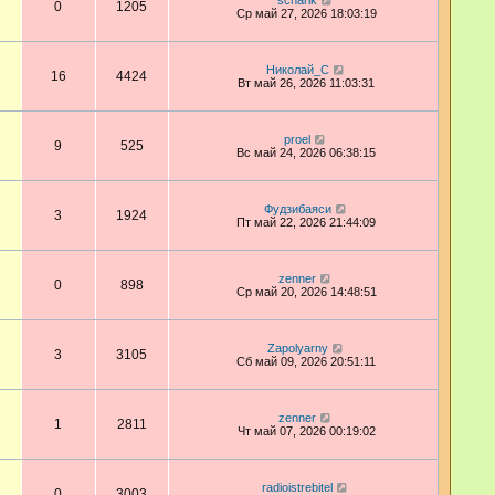
scharik
0
1205
Ср май 27, 2026 18:03:19
Николай_С
16
4424
Вт май 26, 2026 11:03:31
proel
9
525
Вс май 24, 2026 06:38:15
Фудзибаяси
3
1924
Пт май 22, 2026 21:44:09
zenner
0
898
Ср май 20, 2026 14:48:51
Zapolyarny
3
3105
Сб май 09, 2026 20:51:11
zenner
1
2811
Чт май 07, 2026 00:19:02
radioistrebitel
0
3003