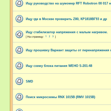
Ищу руководство на шумомер RFT Robotron 00 017 
Ищу где в Москве проверить Z80, КР1818ВГ93 и др
Ищу стабилизатор напряжения с малым нагревом.
1
2
3
Ищу прошивку Вариант защиты от перенапряжения н
Ищу схему блока питания WEHO S-201-48
SMD
Поиск микросхемы RNX 1015B (RMV 1015B)