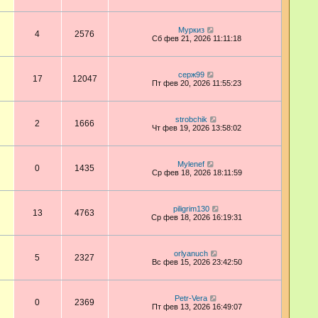
Муркиз
4
2576
Сб фев 21, 2026 11:11:18
серж99
17
12047
Пт фев 20, 2026 11:55:23
strobchik
2
1666
Чт фев 19, 2026 13:58:02
Mylenef
0
1435
Ср фев 18, 2026 18:11:59
piligrim130
13
4763
Ср фев 18, 2026 16:19:31
orlyanuch
5
2327
Вс фев 15, 2026 23:42:50
Petr-Vera
0
2369
Пт фев 13, 2026 16:49:07