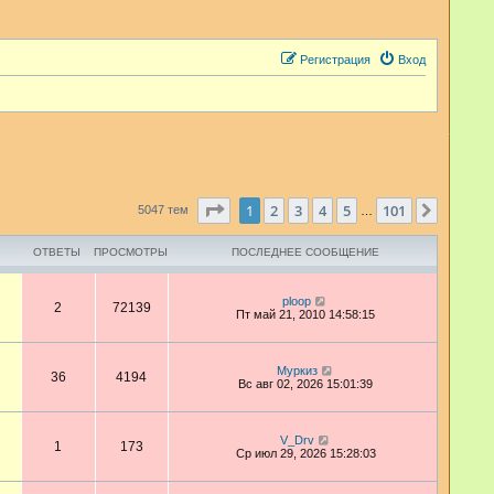
Регистрация
Вход
Страница
1
из
101
1
2
3
4
5
101
След.
5047 тем
…
ОТВЕТЫ
ПРОСМОТРЫ
ПОСЛЕДНЕЕ СООБЩЕНИЕ
ploop
2
72139
Пт май 21, 2010 14:58:15
Муркиз
36
4194
Вс авг 02, 2026 15:01:39
V_Drv
1
173
Ср июл 29, 2026 15:28:03