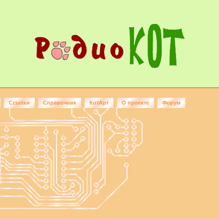
Ссылки
Справочник
КотАрт
О проекте
Форум