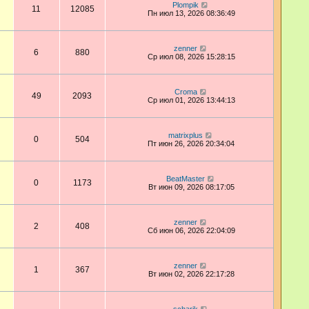
Plompik
11
12085
Пн июл 13, 2026 08:36:49
zenner
6
880
Ср июл 08, 2026 15:28:15
Croma
49
2093
Ср июл 01, 2026 13:44:13
matrixplus
0
504
Пт июн 26, 2026 20:34:04
BeatMaster
0
1173
Вт июн 09, 2026 08:17:05
zenner
2
408
Сб июн 06, 2026 22:04:09
zenner
1
367
Вт июн 02, 2026 22:17:28