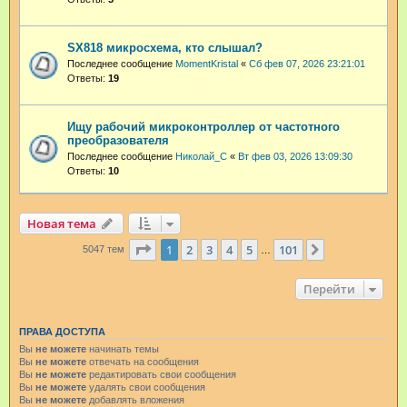
SX818 микросхема, кто слышал?
Последнее сообщение
MomentKristal
«
Сб фев 07, 2026 23:21:01
Ответы:
19
Ищу рабочий микроконтроллер от частотного
преобразователя
Последнее сообщение
Николай_С
«
Вт фев 03, 2026 13:09:30
Ответы:
10
Новая тема
Страница
1
из
101
1
2
3
4
5
101
След.
5047 тем
…
Перейти
ПРАВА ДОСТУПА
Вы
не можете
начинать темы
Вы
не можете
отвечать на сообщения
Вы
не можете
редактировать свои сообщения
Вы
не можете
удалять свои сообщения
Вы
не можете
добавлять вложения