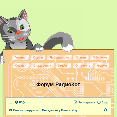
Главная
Схемы
Лаборатория
Статьи
Обучалка
Ссылки
Справочник
КотАрт
О проекте
Форум
Форум РадиоКот
FAQ
Регистрация
Вход
П
Список форумов
Посиделки у Кота
Ищу...
о