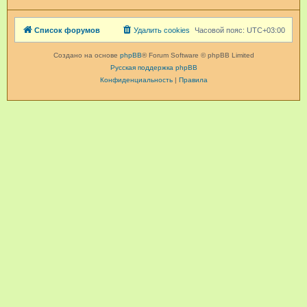
Список форумов
Удалить cookies
Часовой пояс:
UTC+03:00
Создано на основе
phpBB
® Forum Software © phpBB Limited
Русская поддержка phpBB
Конфиденциальность
|
Правила