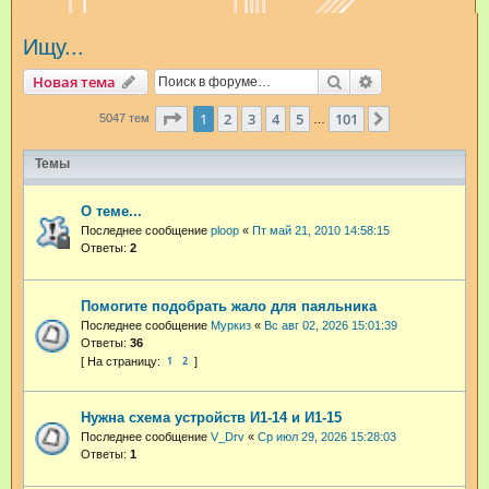
и
Ищу...
с
к
Поиск
Расширенный п
Новая тема
Страница
1
из
101
1
2
3
4
5
101
След.
5047 тем
…
Темы
О теме...
Последнее сообщение
ploop
«
Пт май 21, 2010 14:58:15
Ответы:
2
Помогите подобрать жало для паяльника
Последнее сообщение
Муркиз
«
Вс авг 02, 2026 15:01:39
Ответы:
36
1
2
Нужна схема устройств И1-14 и И1-15
Последнее сообщение
V_Drv
«
Ср июл 29, 2026 15:28:03
Ответы:
1