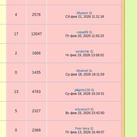
Муркиз
4
2576
Сб фев 21, 2026 11:11:18
серж99
17
12047
Пт фев 20, 2026 11:55:23
strobchik
2
1666
Чт фев 19, 2026 13:58:02
Mylenef
0
1435
Ср фев 18, 2026 18:11:59
piligrim130
13
4763
Ср фев 18, 2026 16:19:31
orlyanuch
5
2327
Вс фев 15, 2026 23:42:50
Petr-Vera
0
2369
Пт фев 13, 2026 16:49:07