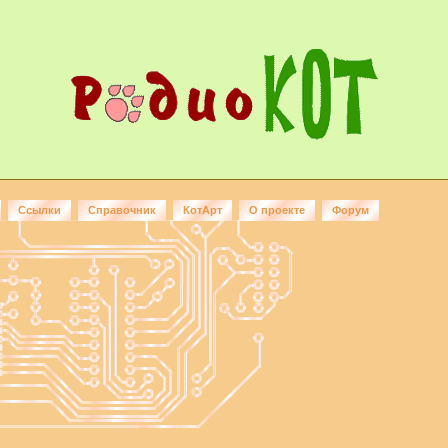
Ссылки
Справочник
КотАрт
О проекте
Форум