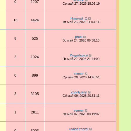
scharik
0
1207
Ср май 27, 2026 18:03:19
Николай_С
16
4424
Вт май 26, 2026 11:03:31
proel
9
525
Вс май 24, 2026 06:38:15
Фудзибаяси
3
1924
Пт май 22, 2026 21:44:09
zenner
0
899
Ср май 20, 2026 14:48:51
Zapolyarny
3
3105
Сб май 09, 2026 20:51:11
zenner
1
2811
Чт май 07, 2026 00:19:02
radioistrebitel
0
3003