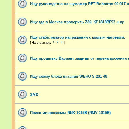
Ищу руководство на шумомер RFT Robotron 00 017 
Ищу где в Москве проверить Z80, КР1818ВГ93 и др
Ищу стабилизатор напряжения с малым нагревом.
1
2
3
Ищу прошивку Вариант защиты от перенапряжения н
Ищу схему блока питания WEHO S-201-48
SMD
Поиск микросхемы RNX 1015B (RMV 1015B)