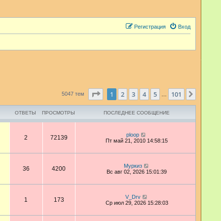
Регистрация
Вход
Страница
1
из
101
1
2
3
4
5
101
След.
5047 тем
…
ОТВЕТЫ
ПРОСМОТРЫ
ПОСЛЕДНЕЕ СООБЩЕНИЕ
ploop
2
72139
Пт май 21, 2010 14:58:15
Муркиз
36
4200
Вс авг 02, 2026 15:01:39
V_Drv
1
173
Ср июл 29, 2026 15:28:03