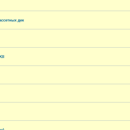
ассетных дек
KII
a)