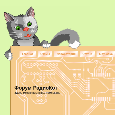
Главная
Схемы
Лаборатория
Статьи
Обучалка
Форум РадиоКот
Здесь можно немножко помяукать :)