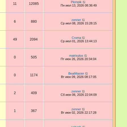
Plompik
11
12085
Пн июл 13, 2026 08:36:49
zenner
6
880
Ср июл 08, 2026 15:28:15
Croma
49
2094
Ср июл 01, 2026 13:44:13
matrixplus
0
505
Пт июн 26, 2026 20:34:04
BeatMaster
0
1174
Вт июн 09, 2026 08:17:05
zenner
2
409
Сб июн 06, 2026 22:04:09
zenner
1
367
Вт июн 02, 2026 22:17:28