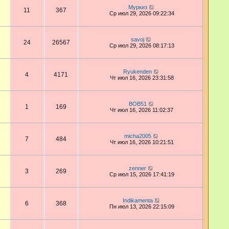
Муркиз
11
367
Ср июл 29, 2026 09:22:34
savoj
24
26567
Ср июл 29, 2026 08:17:13
Ryukenden
4
4171
Чт июл 16, 2026 23:31:58
BOB51
1
169
Чт июл 16, 2026 11:02:37
micha2005
7
484
Чт июл 16, 2026 10:21:51
zenner
3
269
Ср июл 15, 2026 17:41:19
Indikamenta
6
368
Пн июл 13, 2026 22:15:09