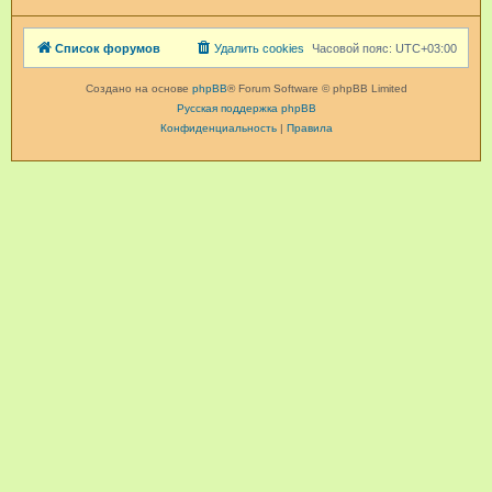
Список форумов
Удалить cookies
Часовой пояс:
UTC+03:00
Создано на основе
phpBB
® Forum Software © phpBB Limited
Русская поддержка phpBB
Конфиденциальность
|
Правила