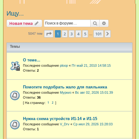
и
Ищу...
с
к
Поиск
Расширенный п
Новая тема
Страница
1
из
101
1
2
3
4
5
101
След.
5047 тем
…
Темы
О теме...
Последнее сообщение
ploop
«
Пт май 21, 2010 14:58:15
Ответы:
2
Помогите подобрать жало для паяльника
Последнее сообщение
Муркиз
«
Вс авг 02, 2026 15:01:39
Ответы:
36
1
2
Нужна схема устройств И1-14 и И1-15
Последнее сообщение
V_Drv
«
Ср июл 29, 2026 15:28:03
Ответы:
1