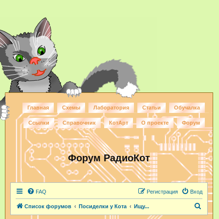
Главная
Схемы
Лаборатория
Статьи
Обучалка
Ссылки
Справочник
КотАрт
О проекте
Форум
Форум РадиоКот
FAQ
Регистрация
Вход
П
Список форумов
Посиделки у Кота
Ищу...
о