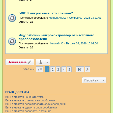
SX818 микросхема, кто слышал?
Последнее сообщение
MomentKristal
«
Сб фев 07, 2026 23:21:01
Ответы:
19
Ищу рабочий микроконтроллер от частотного
преобразователя
Последнее сообщение
Николай_С
«
Вт фев 03, 2026 13:09:30
Ответы:
10
Новая тема
Страница
1
из
101
1
2
3
4
5
101
След.
5047 тем
…
Перейти
ПРАВА ДОСТУПА
Вы
не можете
начинать темы
Вы
не можете
отвечать на сообщения
Вы
не можете
редактировать свои сообщения
Вы
не можете
удалять свои сообщения
Вы
не можете
добавлять вложения