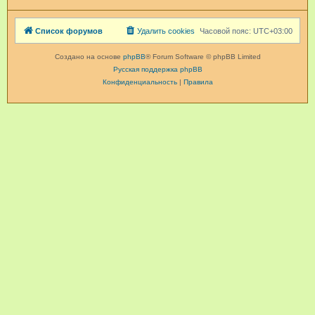
Список форумов
Удалить cookies
Часовой пояс:
UTC+03:00
Создано на основе
phpBB
® Forum Software © phpBB Limited
Русская поддержка phpBB
Конфиденциальность
|
Правила