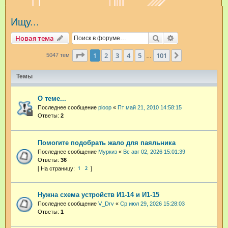
и
Ищу...
с
к
Поиск
Расширенный п
Новая тема
Страница
1
из
101
1
2
3
4
5
101
След.
5047 тем
…
Темы
О теме...
Последнее сообщение
ploop
«
Пт май 21, 2010 14:58:15
Ответы:
2
Помогите подобрать жало для паяльника
Последнее сообщение
Муркиз
«
Вс авг 02, 2026 15:01:39
Ответы:
36
1
2
Нужна схема устройств И1-14 и И1-15
Последнее сообщение
V_Drv
«
Ср июл 29, 2026 15:28:03
Ответы:
1