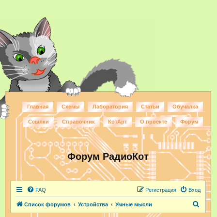
Главная
Схемы
Лаборатория
Статьи
Обучалка
Ссылки
Справочник
КотАрт
О проекте
Форум
Форум РадиоКот
FAQ
Регистрация
Вход
П
Список форумов
Устройства
Умные мысли
о