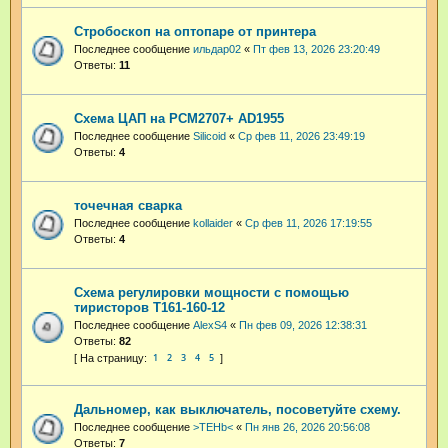
Стробоскоп на оптопаре от принтера
Последнее сообщение
ильдар02
«
Пт фев 13, 2026 23:20:49
Ответы:
11
Схема ЦАП на PCM2707+ AD1955
Последнее сообщение
Silicoid
«
Ср фев 11, 2026 23:49:19
Ответы:
4
точечная сварка
Последнее сообщение
kollaider
«
Ср фев 11, 2026 17:19:55
Ответы:
4
Схема регулировки мощности с помощью
тиристоров Т161-160-12
Последнее сообщение
AlexS4
«
Пн фев 09, 2026 12:38:31
Ответы:
82
1
2
3
4
5
Дальномер, как выключатель, посоветуйте схему.
Последнее сообщение
>TEHb<
«
Пн янв 26, 2026 20:56:08
Ответы:
7