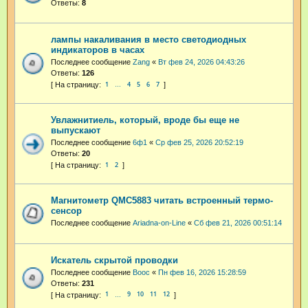
Ответы:
8
лампы накаливания в место светодиодных
индикаторов в часах
Последнее сообщение
Zang
«
Вт фев 24, 2026 04:43:26
Ответы:
126
1
4
5
6
7
…
Увлажнитиель, который, вроде бы еще не
выпускают
Последнее сообщение
6ф1
«
Ср фев 25, 2026 20:52:19
Ответы:
20
1
2
Магнитометр QMC5883 читать встроенный термо-
сенсор
Последнее сообщение
Ariadna-on-Line
«
Сб фев 21, 2026 00:51:14
Искатель скрытой проводки
Последнее сообщение
Booc
«
Пн фев 16, 2026 15:28:59
Ответы:
231
1
9
10
11
12
…