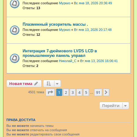
Последнее сообщение
Муркиз
«
Вс янв 18, 2026 20:36:49
Ответы:
13
Плазменный ускоритель массы .
Последнее сообщение
Муркиз
«
Вт янв 13, 2026 20:17:48
Ответы:
12
Интеграция 7-дюймового LVDS LCD в
промышленную панель управл
Последнее сообщение
Николай_С
«
Вт янв 13, 2026 16:06:41
Ответы:
2
Новая тема
Страница
1
из
91
1
2
3
4
5
91
След.
4501 тема
…
Перейти
ПРАВА ДОСТУПА
Вы
не можете
начинать темы
Вы
не можете
отвечать на сообщения
Вы
не можете
редактировать свои сообщения