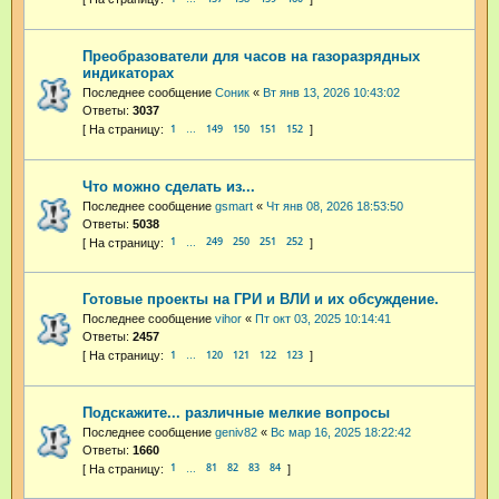
Преобразователи для часов на газоразрядных
индикаторах
Последнее сообщение
Соник
«
Вт янв 13, 2026 10:43:02
Ответы:
3037
1
149
150
151
152
…
Что можно сделать из...
Последнее сообщение
gsmart
«
Чт янв 08, 2026 18:53:50
Ответы:
5038
1
249
250
251
252
…
Готовые проекты на ГРИ и ВЛИ и их обсуждение.
Последнее сообщение
vihor
«
Пт окт 03, 2025 10:14:41
Ответы:
2457
1
120
121
122
123
…
Подскажите... различные мелкие вопросы
Последнее сообщение
geniv82
«
Вс мар 16, 2025 18:22:42
Ответы:
1660
1
81
82
83
84
…