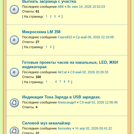
Выгнать засранца с участка
Последнее сообщение
АВК
«
Вс июн 14, 2026 10:52:03
Ответы:
61
1
2
3
4
Микросхема LM 358
Последнее сообщение
Cepгeй10
«
Ср май 06, 2026 22:10:08
Ответы:
27
1
2
Готовые проекты часов на накальных, LED, ЖКИ
индикаторах
Последнее сообщение
AirCat
«
Сб май 02, 2026 20:26:33
Ответы:
160
1
6
7
8
9
…
Индикация Тока Заряда в USB зарядках.
Последнее сообщение
АлександрЛ
«
Сб май 02, 2026 12:06:46
Ответы:
4
Силовой муз аквалайзер
Последнее сообщение
Asmodey
«
Чт апр 02, 2026 00:41:22
Ответы:
22