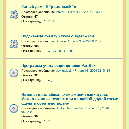
Умный дом - STроим вмеSTе
Последнее сообщение
Maver
«
Ср янв 19, 2022 19:38:41
Ответы:
47
1
2
3
Подскажите схемку ключа с задержкой
Последнее сообщение
SLvik
«
Вс янв 09, 2022 20:11:00
Ответы:
692
1
32
33
34
35
…
Программа учета радиодеталей PartBox
Последнее сообщение
alexander.k
«
Чт авг 06, 2026 21:36:16
Ответы:
32
1
2
Имеется простейшая схема миди клавиатуры.
Можно ли на ее основе или по любой другой схеме
сделать обратную задачу.
Последнее сообщение
Dmitry Dubrovenko
«
Пн авг 03, 2026
05:08:00
Ответы:
39
1
2