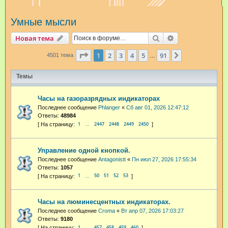
и
Умные мысли
с
к
Поиск
Расширенный п
Новая тема
Страница
1
из
91
1
2
3
4
5
91
След.
4501 тема
…
Темы
Часы на газоразрядных индикаторах
Последнее сообщение
Phlanger
«
Сб авг 01, 2026 12:47:12
Ответы:
48984
1
2447
2448
2449
2450
…
Управление одной кнопкой.
Последнее сообщение
Antagonistt
«
Пн июл 27, 2026 17:55:34
Ответы:
1057
1
50
51
52
53
…
Часы на люминесцентных индикаторах.
Последнее сообщение
Croma
«
Вт апр 07, 2026 17:03:27
Ответы:
9180
1
457
458
459
460
…