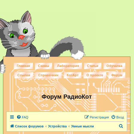
Главная
Схемы
Лаборатория
Статьи
Обучалка
Ссылки
Справочник
КотАрт
О проекте
Форум
Форум РадиоКот
FAQ
Регистрация
Вход
П
Список форумов
Устройства
Умные мысли
о