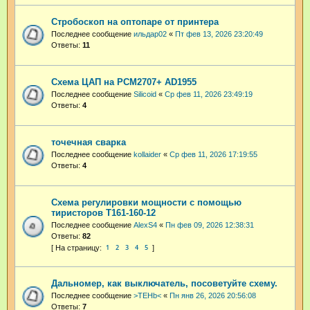
Стробоскоп на оптопаре от принтера
Последнее сообщение
ильдар02
«
Пт фев 13, 2026 23:20:49
Ответы:
11
Схема ЦАП на PCM2707+ AD1955
Последнее сообщение
Silicoid
«
Ср фев 11, 2026 23:49:19
Ответы:
4
точечная сварка
Последнее сообщение
kollaider
«
Ср фев 11, 2026 17:19:55
Ответы:
4
Схема регулировки мощности с помощью
тиристоров Т161-160-12
Последнее сообщение
AlexS4
«
Пн фев 09, 2026 12:38:31
Ответы:
82
1
2
3
4
5
Дальномер, как выключатель, посоветуйте схему.
Последнее сообщение
>TEHb<
«
Пн янв 26, 2026 20:56:08
Ответы:
7