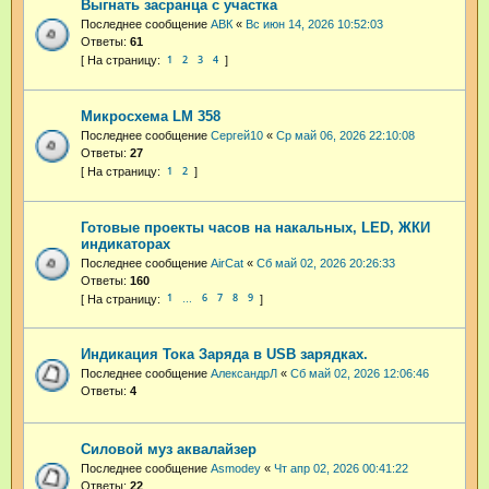
Выгнать засранца с участка
Последнее сообщение
АВК
«
Вс июн 14, 2026 10:52:03
Ответы:
61
1
2
3
4
Микросхема LM 358
Последнее сообщение
Cepгeй10
«
Ср май 06, 2026 22:10:08
Ответы:
27
1
2
Готовые проекты часов на накальных, LED, ЖКИ
индикаторах
Последнее сообщение
AirCat
«
Сб май 02, 2026 20:26:33
Ответы:
160
1
6
7
8
9
…
Индикация Тока Заряда в USB зарядках.
Последнее сообщение
АлександрЛ
«
Сб май 02, 2026 12:06:46
Ответы:
4
Силовой муз аквалайзер
Последнее сообщение
Asmodey
«
Чт апр 02, 2026 00:41:22
Ответы:
22