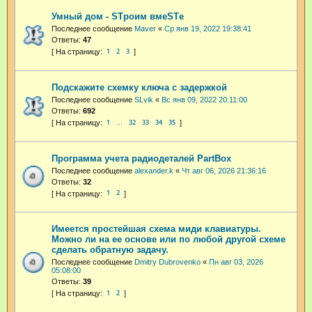
Умный дом - STроим вмеSTе
Последнее сообщение
Maver
«
Ср янв 19, 2022 19:38:41
Ответы:
47
1
2
3
Подскажите схемку ключа с задержкой
Последнее сообщение
SLvik
«
Вс янв 09, 2022 20:11:00
Ответы:
692
1
32
33
34
35
…
Программа учета радиодеталей PartBox
Последнее сообщение
alexander.k
«
Чт авг 06, 2026 21:36:16
Ответы:
32
1
2
Имеется простейшая схема миди клавиатуры.
Можно ли на ее основе или по любой другой схеме
сделать обратную задачу.
Последнее сообщение
Dmitry Dubrovenko
«
Пн авг 03, 2026
05:08:00
Ответы:
39
1
2