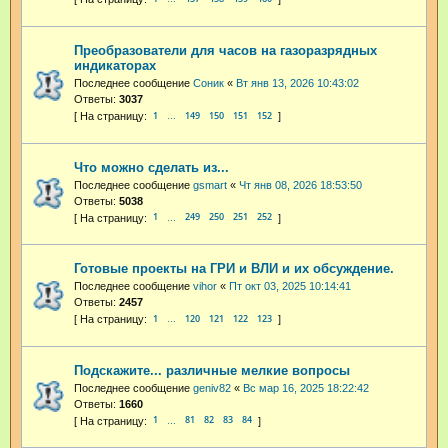
Преобразователи для часов на газоразрядных
индикаторах
Последнее сообщение
Соник
«
Вт янв 13, 2026 10:43:02
Ответы:
3037
1
149
150
151
152
…
Что можно сделать из...
Последнее сообщение
gsmart
«
Чт янв 08, 2026 18:53:50
Ответы:
5038
1
249
250
251
252
…
Готовые проекты на ГРИ и ВЛИ и их обсуждение.
Последнее сообщение
vihor
«
Пт окт 03, 2025 10:14:41
Ответы:
2457
1
120
121
122
123
…
Подскажите... различные мелкие вопросы
Последнее сообщение
geniv82
«
Вс мар 16, 2025 18:22:42
Ответы:
1660
1
81
82
83
84
…