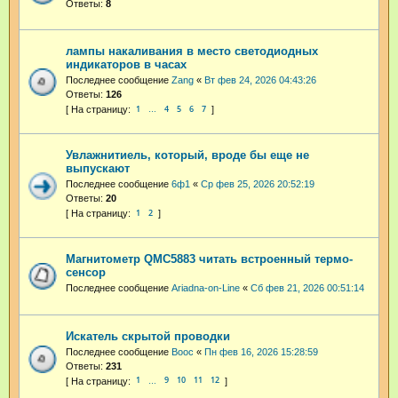
Ответы:
8
лампы накаливания в место светодиодных
индикаторов в часах
Последнее сообщение
Zang
«
Вт фев 24, 2026 04:43:26
Ответы:
126
1
4
5
6
7
…
Увлажнитиель, который, вроде бы еще не
выпускают
Последнее сообщение
6ф1
«
Ср фев 25, 2026 20:52:19
Ответы:
20
1
2
Магнитометр QMC5883 читать встроенный термо-
сенсор
Последнее сообщение
Ariadna-on-Line
«
Сб фев 21, 2026 00:51:14
Искатель скрытой проводки
Последнее сообщение
Booc
«
Пн фев 16, 2026 15:28:59
Ответы:
231
1
9
10
11
12
…