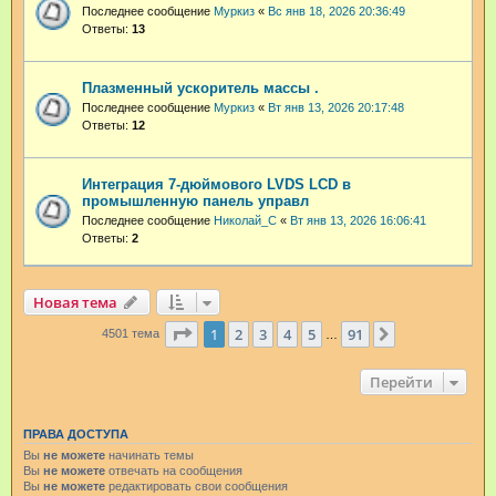
Последнее сообщение
Муркиз
«
Вс янв 18, 2026 20:36:49
Ответы:
13
Плазменный ускоритель массы .
Последнее сообщение
Муркиз
«
Вт янв 13, 2026 20:17:48
Ответы:
12
Интеграция 7-дюймового LVDS LCD в
промышленную панель управл
Последнее сообщение
Николай_С
«
Вт янв 13, 2026 16:06:41
Ответы:
2
Новая тема
Страница
1
из
91
1
2
3
4
5
91
След.
4501 тема
…
Перейти
ПРАВА ДОСТУПА
Вы
не можете
начинать темы
Вы
не можете
отвечать на сообщения
Вы
не можете
редактировать свои сообщения