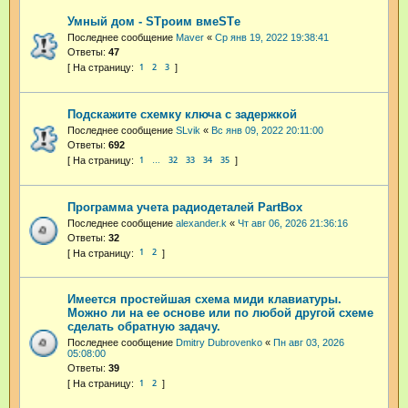
Умный дом - STроим вмеSTе
Последнее сообщение
Maver
«
Ср янв 19, 2022 19:38:41
Ответы:
47
1
2
3
Подскажите схемку ключа с задержкой
Последнее сообщение
SLvik
«
Вс янв 09, 2022 20:11:00
Ответы:
692
1
32
33
34
35
…
Программа учета радиодеталей PartBox
Последнее сообщение
alexander.k
«
Чт авг 06, 2026 21:36:16
Ответы:
32
1
2
Имеется простейшая схема миди клавиатуры.
Можно ли на ее основе или по любой другой схеме
сделать обратную задачу.
Последнее сообщение
Dmitry Dubrovenko
«
Пн авг 03, 2026
05:08:00
Ответы:
39
1
2