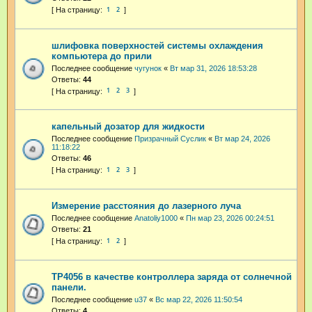
1
2
шлифовка поверхностей системы охлаждения
компьютера до прили
Последнее сообщение
чугунок
«
Вт мар 31, 2026 18:53:28
Ответы:
44
1
2
3
капельный дозатор для жидкости
Последнее сообщение
Призрачный Суслик
«
Вт мар 24, 2026
11:18:22
Ответы:
46
1
2
3
Измерение расстояния до лазерного луча
Последнее сообщение
Anatoliy1000
«
Пн мар 23, 2026 00:24:51
Ответы:
21
1
2
TP4056 в качестве контроллера заряда от солнечной
панели.
Последнее сообщение
u37
«
Вс мар 22, 2026 11:50:54
Ответы:
4