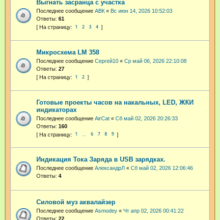
Выгнать засранца с участка
Последнее сообщение
АВК
«
Вс июн 14, 2026 10:52:03
Ответы:
61
1
2
3
4
Микросхема LM 358
Последнее сообщение
Cepгeй10
«
Ср май 06, 2026 22:10:08
Ответы:
27
1
2
Готовые проекты часов на накальных, LED, ЖКИ
индикаторах
Последнее сообщение
AirCat
«
Сб май 02, 2026 20:26:33
Ответы:
160
1
6
7
8
9
…
Индикация Тока Заряда в USB зарядках.
Последнее сообщение
АлександрЛ
«
Сб май 02, 2026 12:06:46
Ответы:
4
Силовой муз аквалайзер
Последнее сообщение
Asmodey
«
Чт апр 02, 2026 00:41:22
Ответы:
22