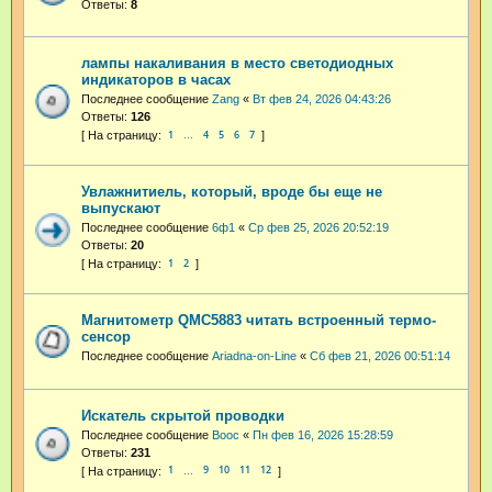
Ответы:
8
лампы накаливания в место светодиодных
индикаторов в часах
Последнее сообщение
Zang
«
Вт фев 24, 2026 04:43:26
Ответы:
126
1
4
5
6
7
…
Увлажнитиель, который, вроде бы еще не
выпускают
Последнее сообщение
6ф1
«
Ср фев 25, 2026 20:52:19
Ответы:
20
1
2
Магнитометр QMC5883 читать встроенный термо-
сенсор
Последнее сообщение
Ariadna-on-Line
«
Сб фев 21, 2026 00:51:14
Искатель скрытой проводки
Последнее сообщение
Booc
«
Пн фев 16, 2026 15:28:59
Ответы:
231
1
9
10
11
12
…