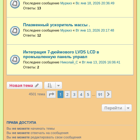
Последнее сообщение
Муркиз
«
Вс янв 18, 2026 20:36:49
Ответы:
13
Плазменный ускоритель массы .
Последнее сообщение
Муркиз
«
Вт янв 13, 2026 20:17:48
Ответы:
12
Интеграция 7-дюймового LVDS LCD в
промышленную панель управл
Последнее сообщение
Николай_С
«
Вт янв 13, 2026 16:06:41
Ответы:
2
Новая тема
Страница
1
из
91
1
2
3
4
5
91
След.
4501 тема
…
Перейти
ПРАВА ДОСТУПА
Вы
не можете
начинать темы
Вы
не можете
отвечать на сообщения
Вы
не можете
редактировать свои сообщения