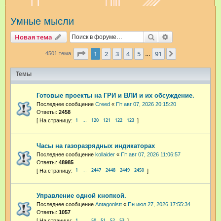
и
Умные мысли
с
к
Поиск
Расширенный п
Новая тема
Страница
1
из
91
1
2
3
4
5
91
След.
4501 тема
…
Темы
Готовые проекты на ГРИ и ВЛИ и их обсуждение.
Последнее сообщение
Creed
«
Пт авг 07, 2026 20:15:20
Ответы:
2458
1
120
121
122
123
…
Часы на газоразрядных индикаторах
Последнее сообщение
kollaider
«
Пт авг 07, 2026 11:06:57
Ответы:
48985
1
2447
2448
2449
2450
…
Управление одной кнопкой.
Последнее сообщение
Antagonistt
«
Пн июл 27, 2026 17:55:34
Ответы:
1057
1
50
51
52
53
…