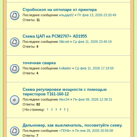
Стробоскоп на оптопаре от принтера
Последнее сообщение
ильдар02
«
Пт фев 13, 2026 23:20:49
Ответы:
11
Схема ЦАП на PCM2707+ AD1955
Последнее сообщение
Silicoid
«
Ср фев 11, 2026 23:49:19
Ответы:
4
точечная сварка
Последнее сообщение
kollaider
«
Ср фев 11, 2026 17:19:55
Ответы:
4
Схема регулировки мощности с помощью
тиристоров Т161-160-12
Последнее сообщение
AlexS4
«
Пн фев 09, 2026 12:38:31
Ответы:
82
1
2
3
4
5
Дальномер, как выключатель, посоветуйте схему.
Последнее сообщение
>TEHb<
«
Пн янв 26, 2026 20:56:08
Ответы:
7