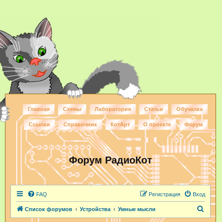
Главная
Схемы
Лаборатория
Статьи
Обучалка
Ссылки
Справочник
КотАрт
О проекте
Форум
Форум РадиоКот
FAQ
Регистрация
Вход
П
Список форумов
Устройства
Умные мысли
о