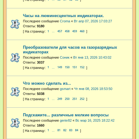
Часы на люминесцентных индикаторах.
Последнее сообщение
Croma
«
Вт апр 07, 2026 17:03:27
Ответы:
9180
1
457
458
459
460
…
Преобразователи для часов на газоразрядных
индикаторах
Последнее сообщение
Соник
«
Вт янв 13, 2026 10:43:02
Ответы:
3037
1
149
150
151
152
…
Что можно сделать из...
Последнее сообщение
gsmart
«
Чт янв 08, 2026 18:53:50
Ответы:
5038
1
249
250
251
252
…
Подскажите... различные мелкие вопросы
Последнее сообщение
geniv82
«
Вс мар 16, 2025 18:22:42
Ответы:
1660
1
81
82
83
84
…