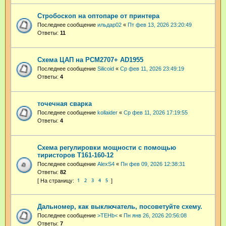
Стробоскоп на оптопаре от принтера
Последнее сообщение
ильдар02
«
Пт фев 13, 2026 23:20:49
Ответы:
11
Схема ЦАП на PCM2707+ AD1955
Последнее сообщение
Silicoid
«
Ср фев 11, 2026 23:49:19
Ответы:
4
точечная сварка
Последнее сообщение
kollaider
«
Ср фев 11, 2026 17:19:55
Ответы:
4
Схема регулировки мощности с помощью
тиристоров Т161-160-12
Последнее сообщение
AlexS4
«
Пн фев 09, 2026 12:38:31
Ответы:
82
1
2
3
4
5
Дальномер, как выключатель, посоветуйте схему.
Последнее сообщение
>TEHb<
«
Пн янв 26, 2026 20:56:08
Ответы:
7