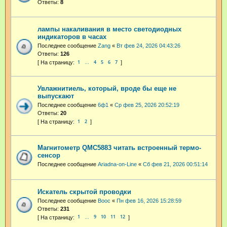
Ответы:
8
лампы накаливания в место светодиодных
индикаторов в часах
Последнее сообщение
Zang
«
Вт фев 24, 2026 04:43:26
Ответы:
126
1
4
5
6
7
…
Увлажнитиель, который, вроде бы еще не
выпускают
Последнее сообщение
6ф1
«
Ср фев 25, 2026 20:52:19
Ответы:
20
1
2
Магнитометр QMC5883 читать встроенный термо-
сенсор
Последнее сообщение
Ariadna-on-Line
«
Сб фев 21, 2026 00:51:14
Искатель скрытой проводки
Последнее сообщение
Booc
«
Пн фев 16, 2026 15:28:59
Ответы:
231
1
9
10
11
12
…