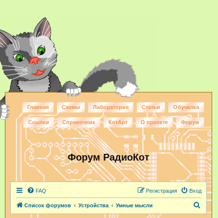
Главная
Схемы
Лаборатория
Статьи
Обучалка
Ссылки
Справочник
КотАрт
О проекте
Форум
Форум РадиоКот
FAQ
Регистрация
Вход
П
Список форумов
Устройства
Умные мысли
о