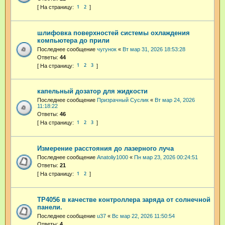
1
2
шлифовка поверхностей системы охлаждения
компьютера до прили
Последнее сообщение
чугунок
«
Вт мар 31, 2026 18:53:28
Ответы:
44
1
2
3
капельный дозатор для жидкости
Последнее сообщение
Призрачный Суслик
«
Вт мар 24, 2026
11:18:22
Ответы:
46
1
2
3
Измерение расстояния до лазерного луча
Последнее сообщение
Anatoliy1000
«
Пн мар 23, 2026 00:24:51
Ответы:
21
1
2
TP4056 в качестве контроллера заряда от солнечной
панели.
Последнее сообщение
u37
«
Вс мар 22, 2026 11:50:54
Ответы:
4