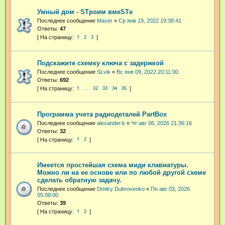
Умный дом - STроим вмеSTе
Последнее сообщение
Maver
«
Ср янв 19, 2022 19:38:41
Ответы:
47
1
2
3
Подскажите схемку ключа с задержкой
Последнее сообщение
SLvik
«
Вс янв 09, 2022 20:11:00
Ответы:
692
1
32
33
34
35
…
Программа учета радиодеталей PartBox
Последнее сообщение
alexander.k
«
Чт авг 06, 2026 21:36:16
Ответы:
32
1
2
Имеется простейшая схема миди клавиатуры.
Можно ли на ее основе или по любой другой схеме
сделать обратную задачу.
Последнее сообщение
Dmitry Dubrovenko
«
Пн авг 03, 2026
05:08:00
Ответы:
39
1
2