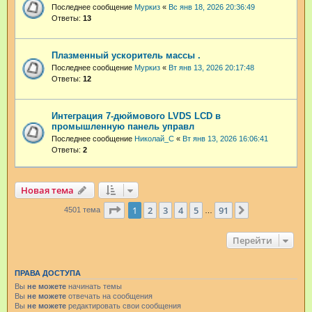
Последнее сообщение
Муркиз
«
Вс янв 18, 2026 20:36:49
Ответы:
13
Плазменный ускоритель массы .
Последнее сообщение
Муркиз
«
Вт янв 13, 2026 20:17:48
Ответы:
12
Интеграция 7-дюймового LVDS LCD в
промышленную панель управл
Последнее сообщение
Николай_С
«
Вт янв 13, 2026 16:06:41
Ответы:
2
Новая тема
Страница
1
из
91
1
2
3
4
5
91
След.
4501 тема
…
Перейти
ПРАВА ДОСТУПА
Вы
не можете
начинать темы
Вы
не можете
отвечать на сообщения
Вы
не можете
редактировать свои сообщения