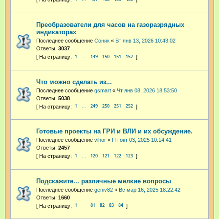
Преобразователи для часов на газоразрядных
индикаторах
Последнее сообщение
Соник
«
Вт янв 13, 2026 10:43:02
Ответы:
3037
1
149
150
151
152
…
Что можно сделать из...
Последнее сообщение
gsmart
«
Чт янв 08, 2026 18:53:50
Ответы:
5038
1
249
250
251
252
…
Готовые проекты на ГРИ и ВЛИ и их обсуждение.
Последнее сообщение
vihor
«
Пт окт 03, 2025 10:14:41
Ответы:
2457
1
120
121
122
123
…
Подскажите... различные мелкие вопросы
Последнее сообщение
geniv82
«
Вс мар 16, 2025 18:22:42
Ответы:
1660
1
81
82
83
84
…