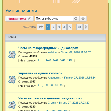
и
Умные мысли
с
к
Поиск
Расширенный п
Новая тема
Страница
1
из
91
1
2
3
4
5
91
След.
4501 тема
…
Темы
Часы на газоразрядных индикаторах
Последнее сообщение
kollaider
«
Пт авг 07, 2026 11:06:57
Ответы:
48985
1
2447
2448
2449
2450
…
Управление одной кнопкой.
Последнее сообщение
Antagonistt
«
Пн июл 27, 2026 17:55:34
Ответы:
1057
1
50
51
52
53
…
Часы на люминесцентных индикаторах.
Последнее сообщение
Croma
«
Вт апр 07, 2026 17:03:27
Ответы:
9180
1
457
458
459
460
…