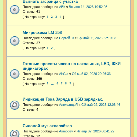
Выгнать засранца с участка
Последнее сообщение
АВК
«
Вс июн 14, 2026 10:52:03
Ответы:
61
1
2
3
4
Микросхема LM 358
Последнее сообщение
Cepгeй10
«
Ср май 06, 2026 22:10:08
Ответы:
27
1
2
Готовые проекты часов на накальных, LED, ЖКИ
индикаторах
Последнее сообщение
AirCat
«
Сб май 02, 2026 20:26:33
Ответы:
160
1
6
7
8
9
…
Индикация Тока Заряда в USB зарядках.
Последнее сообщение
АлександрЛ
«
Сб май 02, 2026 12:06:46
Ответы:
4
Силовой муз аквалайзер
Последнее сообщение
Asmodey
«
Чт апр 02, 2026 00:41:22
Ответы:
22