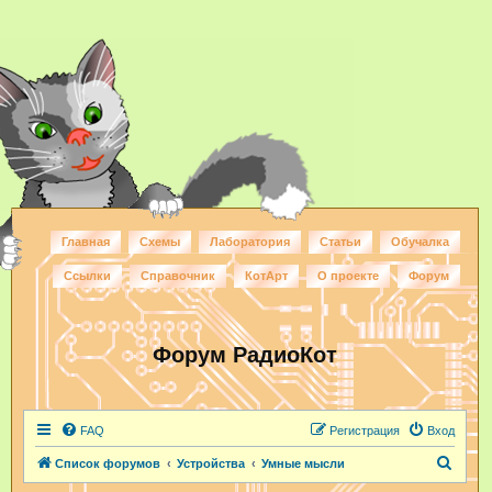
Главная
Схемы
Лаборатория
Статьи
Обучалка
Ссылки
Справочник
КотАрт
О проекте
Форум
Форум РадиоКот
FAQ
Регистрация
Вход
П
Список форумов
Устройства
Умные мысли
о