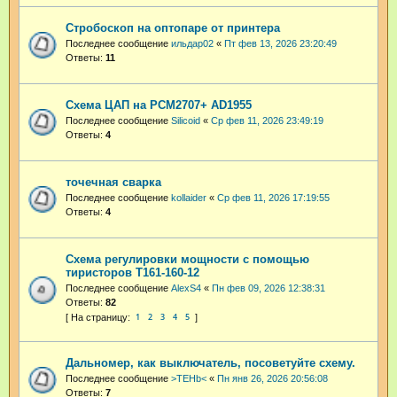
Стробоскоп на оптопаре от принтера
Последнее сообщение
ильдар02
«
Пт фев 13, 2026 23:20:49
Ответы:
11
Схема ЦАП на PCM2707+ AD1955
Последнее сообщение
Silicoid
«
Ср фев 11, 2026 23:49:19
Ответы:
4
точечная сварка
Последнее сообщение
kollaider
«
Ср фев 11, 2026 17:19:55
Ответы:
4
Схема регулировки мощности с помощью
тиристоров Т161-160-12
Последнее сообщение
AlexS4
«
Пн фев 09, 2026 12:38:31
Ответы:
82
1
2
3
4
5
Дальномер, как выключатель, посоветуйте схему.
Последнее сообщение
>TEHb<
«
Пн янв 26, 2026 20:56:08
Ответы:
7