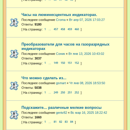
Часы на люминесцентных индикаторах.
Последнее сообщение
Croma
«
Вт апр 07, 2026 17:03:27
Ответы:
9180
1
457
458
459
460
…
Преобразователи для часов на газоразрядных
индикаторах
Последнее сообщение
Соник
«
Вт янв 13, 2026 10:43:02
Ответы:
3037
1
149
150
151
152
…
Что можно сделать из...
Последнее сообщение
gsmart
«
Чт янв 08, 2026 18:53:50
Ответы:
5038
1
249
250
251
252
…
Подскажите... различные мелкие вопросы
Последнее сообщение
geniv82
«
Вс мар 16, 2025 18:22:42
Ответы:
1660
1
81
82
83
84
…