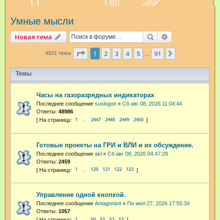
и
Умные мысли
с
к
Поиск
Расширенный п
Новая тема
Страница
1
из
91
1
2
3
4
5
91
След.
4501 тема
…
Темы
Часы на газоразрядных индикаторах
Последнее сообщение
suslogon
«
Сб авг 08, 2026 11:04:44
Ответы:
48986
1
2447
2448
2449
2450
…
Готовые проекты на ГРИ и ВЛИ и их обсуждение.
Последнее сообщение
akl
«
Сб авг 08, 2026 04:47:29
Ответы:
2459
1
120
121
122
123
…
Управление одной кнопкой.
Последнее сообщение
Antagonistt
«
Пн июл 27, 2026 17:55:34
Ответы:
1057
1
50
51
52
53
…