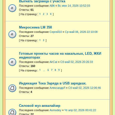
Выгнать засранца с участка
Последнее сообщение
АВК
«
Вс июн 14, 2026 10:52:03
Ответы:
61
1
2
3
4
Микросхема LM 358
Последнее сообщение
Cepгeй10
«
Ср май 06, 2026 22:10:08
Ответы:
27
1
2
Готовые проекты часов на накальных, LED, ЖКИ
индикаторах
Последнее сообщение
AirCat
«
Сб май 02, 2026 20:26:33
Ответы:
160
1
6
7
8
9
…
Индикация Тока Заряда в USB зарядках.
Последнее сообщение
АлександрЛ
«
Сб май 02, 2026 12:06:46
Ответы:
4
Силовой муз аквалайзер
Последнее сообщение
Asmodey
«
Чт апр 02, 2026 00:41:22
Ответы:
22