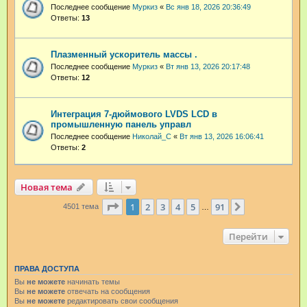
Последнее сообщение
Муркиз
«
Вс янв 18, 2026 20:36:49
Ответы:
13
Плазменный ускоритель массы .
Последнее сообщение
Муркиз
«
Вт янв 13, 2026 20:17:48
Ответы:
12
Интеграция 7-дюймового LVDS LCD в
промышленную панель управл
Последнее сообщение
Николай_С
«
Вт янв 13, 2026 16:06:41
Ответы:
2
Новая тема
Страница
1
из
91
1
2
3
4
5
91
След.
4501 тема
…
Перейти
ПРАВА ДОСТУПА
Вы
не можете
начинать темы
Вы
не можете
отвечать на сообщения
Вы
не можете
редактировать свои сообщения