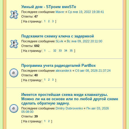
Умный дом - STроим вмеSTе
Последнее сообщение
Maver
«
Ср янв 19, 2022 19:38:41
Ответы:
47
1
2
3
Подскажите схемку ключа с задержкой
Последнее сообщение
SLvik
«
Вс янв 09, 2022 20:11:00
Ответы:
692
1
32
33
34
35
…
Программа учета радиодеталей PartBox
Последнее сообщение
alexander.k
«
Сб авг 08, 2026 21:37:24
Ответы:
40
1
2
3
Имеется простейшая схема миди клавиатуры.
Можно ли на ее основе или по любой другой схеме
сделать обратную задачу.
Последнее сообщение
Dmitry Dubrovenko
«
Пн авг 03, 2026
05:08:00
Ответы:
39
1
2