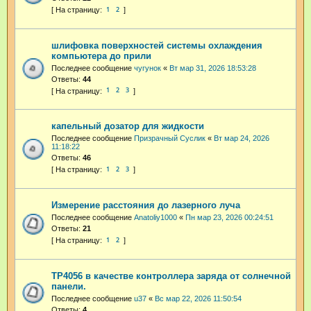
1
2
шлифовка поверхностей системы охлаждения
компьютера до прили
Последнее сообщение
чугунок
«
Вт мар 31, 2026 18:53:28
Ответы:
44
1
2
3
капельный дозатор для жидкости
Последнее сообщение
Призрачный Суслик
«
Вт мар 24, 2026
11:18:22
Ответы:
46
1
2
3
Измерение расстояния до лазерного луча
Последнее сообщение
Anatoliy1000
«
Пн мар 23, 2026 00:24:51
Ответы:
21
1
2
TP4056 в качестве контроллера заряда от солнечной
панели.
Последнее сообщение
u37
«
Вс мар 22, 2026 11:50:54
Ответы:
4