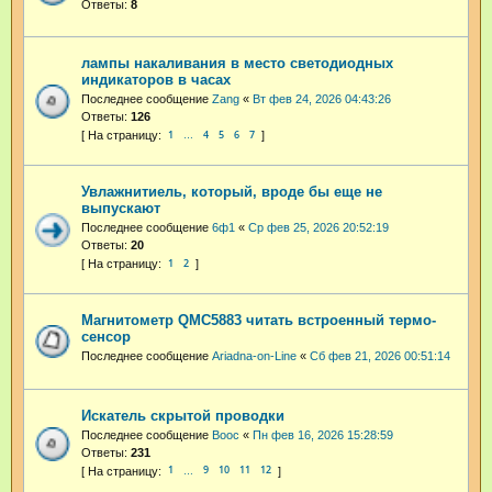
Ответы:
8
лампы накаливания в место светодиодных
индикаторов в часах
Последнее сообщение
Zang
«
Вт фев 24, 2026 04:43:26
Ответы:
126
1
4
5
6
7
…
Увлажнитиель, который, вроде бы еще не
выпускают
Последнее сообщение
6ф1
«
Ср фев 25, 2026 20:52:19
Ответы:
20
1
2
Магнитометр QMC5883 читать встроенный термо-
сенсор
Последнее сообщение
Ariadna-on-Line
«
Сб фев 21, 2026 00:51:14
Искатель скрытой проводки
Последнее сообщение
Booc
«
Пн фев 16, 2026 15:28:59
Ответы:
231
1
9
10
11
12
…