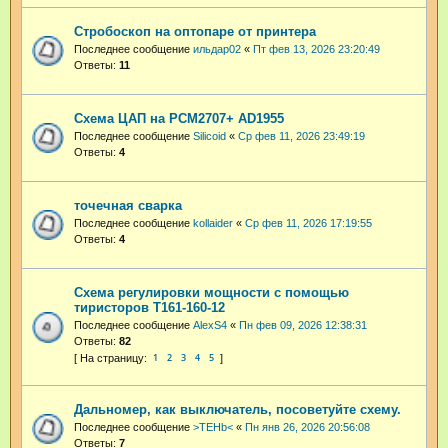
Стробоскоп на оптопаре от принтера
Последнее сообщение
ильдар02
«
Пт фев 13, 2026 23:20:49
Ответы:
11
Схема ЦАП на PCM2707+ AD1955
Последнее сообщение
Silicoid
«
Ср фев 11, 2026 23:49:19
Ответы:
4
точечная сварка
Последнее сообщение
kollaider
«
Ср фев 11, 2026 17:19:55
Ответы:
4
Схема регулировки мощности с помощью
тиристоров Т161-160-12
Последнее сообщение
AlexS4
«
Пн фев 09, 2026 12:38:31
Ответы:
82
1
2
3
4
5
Дальномер, как выключатель, посоветуйте схему.
Последнее сообщение
>TEHb<
«
Пн янв 26, 2026 20:56:08
Ответы:
7