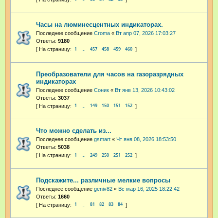
Часы на люминесцентных индикаторах.
Последнее сообщение
Croma
«
Вт апр 07, 2026 17:03:27
Ответы:
9180
1
457
458
459
460
…
Преобразователи для часов на газоразрядных
индикаторах
Последнее сообщение
Соник
«
Вт янв 13, 2026 10:43:02
Ответы:
3037
1
149
150
151
152
…
Что можно сделать из...
Последнее сообщение
gsmart
«
Чт янв 08, 2026 18:53:50
Ответы:
5038
1
249
250
251
252
…
Подскажите... различные мелкие вопросы
Последнее сообщение
geniv82
«
Вс мар 16, 2025 18:22:42
Ответы:
1660
1
81
82
83
84
…