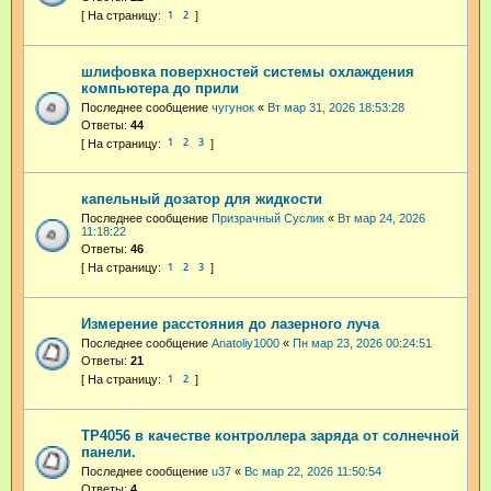
1
2
шлифовка поверхностей системы охлаждения
компьютера до прили
Последнее сообщение
чугунок
«
Вт мар 31, 2026 18:53:28
Ответы:
44
1
2
3
капельный дозатор для жидкости
Последнее сообщение
Призрачный Суслик
«
Вт мар 24, 2026
11:18:22
Ответы:
46
1
2
3
Измерение расстояния до лазерного луча
Последнее сообщение
Anatoliy1000
«
Пн мар 23, 2026 00:24:51
Ответы:
21
1
2
TP4056 в качестве контроллера заряда от солнечной
панели.
Последнее сообщение
u37
«
Вс мар 22, 2026 11:50:54
Ответы:
4