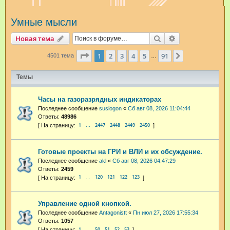
и
Умные мысли
с
к
Поиск
Расширенный п
Новая тема
Страница
1
из
91
1
2
3
4
5
91
След.
4501 тема
…
Темы
Часы на газоразрядных индикаторах
Последнее сообщение
suslogon
«
Сб авг 08, 2026 11:04:44
Ответы:
48986
1
2447
2448
2449
2450
…
Готовые проекты на ГРИ и ВЛИ и их обсуждение.
Последнее сообщение
akl
«
Сб авг 08, 2026 04:47:29
Ответы:
2459
1
120
121
122
123
…
Управление одной кнопкой.
Последнее сообщение
Antagonistt
«
Пн июл 27, 2026 17:55:34
Ответы:
1057
1
50
51
52
53
…