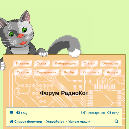
Главная
Схемы
Лаборатория
Статьи
Обучалка
Ссылки
Справочник
КотАрт
О проекте
Форум
Форум РадиоКот
FAQ
Регистрация
Вход
П
Список форумов
Устройства
Умные мысли
о