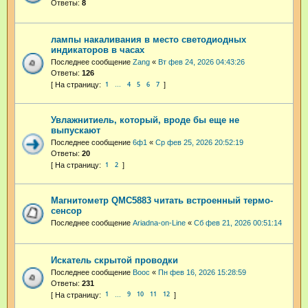
Ответы:
8
лампы накаливания в место светодиодных
индикаторов в часах
Последнее сообщение
Zang
«
Вт фев 24, 2026 04:43:26
Ответы:
126
1
4
5
6
7
…
Увлажнитиель, который, вроде бы еще не
выпускают
Последнее сообщение
6ф1
«
Ср фев 25, 2026 20:52:19
Ответы:
20
1
2
Магнитометр QMC5883 читать встроенный термо-
сенсор
Последнее сообщение
Ariadna-on-Line
«
Сб фев 21, 2026 00:51:14
Искатель скрытой проводки
Последнее сообщение
Booc
«
Пн фев 16, 2026 15:28:59
Ответы:
231
1
9
10
11
12
…