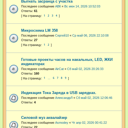
Выгнать засранца с участка
Последнее сообщение
АВК
«
Вс июн 14, 2026 10:52:03
Ответы:
61
1
2
3
4
Микросхема LM 358
Последнее сообщение
Cepгeй10
«
Ср май 06, 2026 22:10:08
Ответы:
27
1
2
Готовые проекты часов на накальных, LED, ЖКИ
индикаторах
Последнее сообщение
AirCat
«
Сб май 02, 2026 20:26:33
Ответы:
160
1
6
7
8
9
…
Индикация Тока Заряда в USB зарядках.
Последнее сообщение
АлександрЛ
«
Сб май 02, 2026 12:06:46
Ответы:
4
Силовой муз аквалайзер
Последнее сообщение
Asmodey
«
Чт апр 02, 2026 00:41:22
Ответы:
22