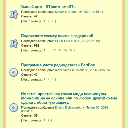
Умный дом - STроим вмеSTе
Последнее сообщение
Maver
«
Ср янв 19, 2022 19:38:41
Ответы:
47
1
2
3
Подскажите схемку ключа с задержкой
Последнее сообщение
SLvik
«
Вс янв 09, 2022 20:11:00
Ответы:
692
1
32
33
34
35
…
Программа учета радиодеталей PartBox
Последнее сообщение
alexander.k
«
Сб авг 08, 2026 21:37:24
Ответы:
40
1
2
3
Имеется простейшая схема миди клавиатуры.
Можно ли на ее основе или по любой другой схеме
сделать обратную задачу.
Последнее сообщение
Dmitry Dubrovenko
«
Пн авг 03, 2026
05:08:00
Ответы:
39
1
2