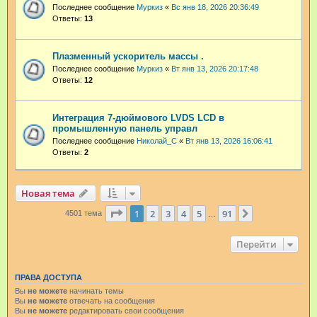
Последнее сообщение
Муркиз
«
Вс янв 18, 2026 20:36:49
Ответы:
13
Плазменный ускоритель массы .
Последнее сообщение
Муркиз
«
Вт янв 13, 2026 20:17:48
Ответы:
12
Интеграция 7-дюймового LVDS LCD в
промышленную панель управл
Последнее сообщение
Николай_С
«
Вт янв 13, 2026 16:06:41
Ответы:
2
Новая тема
Страница
1
из
91
1
2
3
4
5
91
След.
4501 тема
…
Перейти
ПРАВА ДОСТУПА
Вы
не можете
начинать темы
Вы
не можете
отвечать на сообщения
Вы
не можете
редактировать свои сообщения