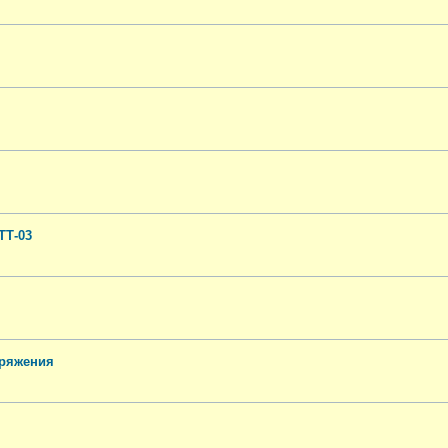
ТТ-03
пряжения