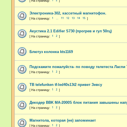
1
2
Электроника-302, кассетный магнитофон.
1
11
12
13
14
15
…
Акустика 2.1 Edifier S730 (прогрев и гул 50гц)
1
2
Блютуз колонка kts1169
Подскажите пожалуйста- по поводу телетеста Ласпи 
1
2
ТВ telefunken tf-led40s13t2 привет Зевсу
1
2
Декодер BBK MA-2000S блок питания завышены на
1
2
Магнитола, которая (не) запоминает
1
2