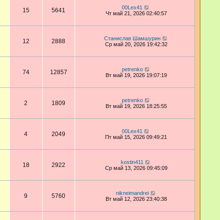
00Lex41
15
5641
Чт май 21, 2026 02:40:57
Станислав Шамшурин
12
2888
Ср май 20, 2026 19:42:32
petrenko
74
12857
Вт май 19, 2026 19:07:19
petrenko
2
1809
Вт май 19, 2026 18:25:55
00Lex41
4
2049
Пт май 15, 2026 09:49:21
kostin411
18
2922
Ср май 13, 2026 09:45:09
nikneimandrei
9
5760
Вт май 12, 2026 23:40:38