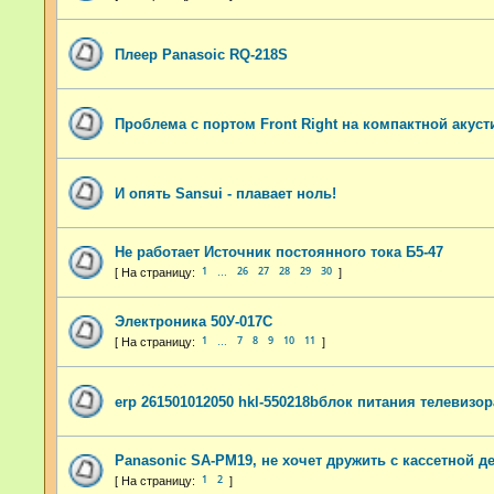
Плеер Panasoic RQ-218S
Проблема с портом Front Right на компактной акуст
И опять Sansui - плавает ноль!
Не работает Источник постоянного тока Б5-47
1
26
27
28
29
30
…
Электроника 50У-017С
1
7
8
9
10
11
…
erp 261501012050 hkl-550218bблок питания телевизо
Panasonic SA-PM19, не хочет дружить с кассетной д
1
2