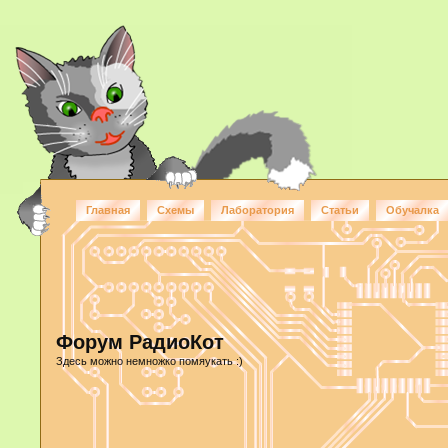
Главная
Схемы
Лаборатория
Статьи
Обучалка
Форум РадиоКот
Здесь можно немножко помяукать :)