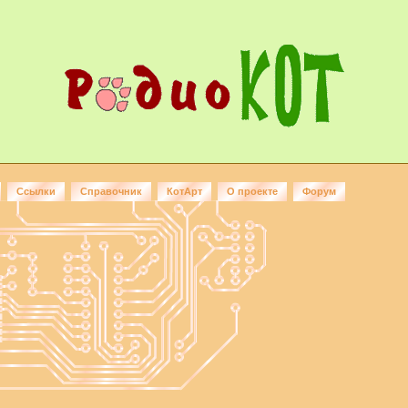
Ссылки
Справочник
КотАрт
О проекте
Форум