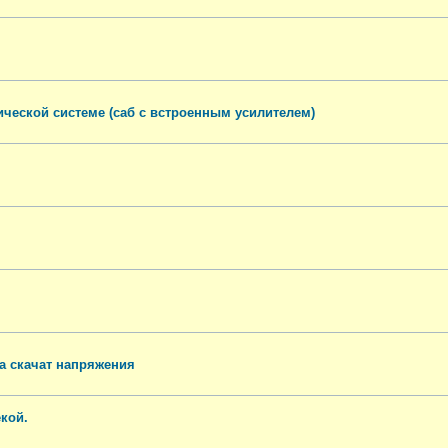
ической системе (саб с встроенным усилителем)
ра скачат напряжения
екой.