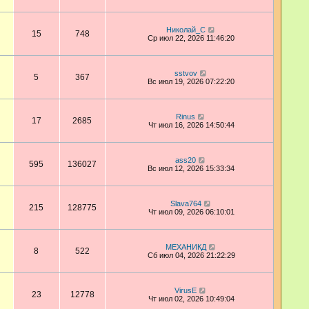
Николай_С
15
748
Ср июл 22, 2026 11:46:20
sstvov
5
367
Вс июл 19, 2026 07:22:20
Rinus
17
2685
Чт июл 16, 2026 14:50:44
ass20
595
136027
Вс июл 12, 2026 15:33:34
Slava764
215
128775
Чт июл 09, 2026 06:10:01
МЕХАНИКД
8
522
Сб июл 04, 2026 21:22:29
VirusE
23
12778
Чт июл 02, 2026 10:49:04