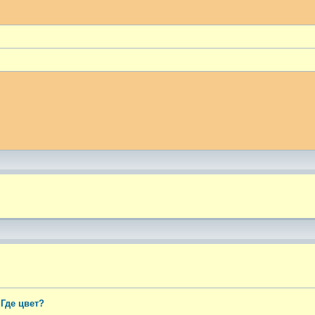
ый поиск
 Где цвет?