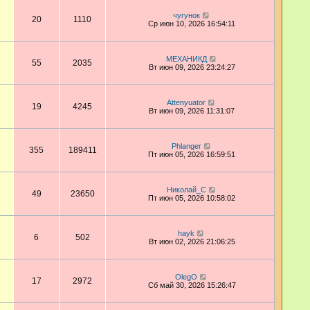
чугунок
20
1110
Ср июн 10, 2026 16:54:11
МЕХАНИКД
55
2035
Вт июн 09, 2026 23:24:27
Attenyuator
19
4245
Вт июн 09, 2026 11:31:07
Phlanger
355
189411
Пт июн 05, 2026 16:59:51
Николай_С
49
23650
Пт июн 05, 2026 10:58:02
hayk
6
502
Вт июн 02, 2026 21:06:25
OlegO
17
2972
Сб май 30, 2026 15:26:47