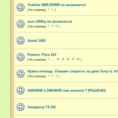
Toshiba 40RL955RB не включается
1
2
acer r240hy не включается
1
2
3
Vestel 1465
Ремонт. Рига 103
1
14
15
16
17
18
…
Нужна помощь .Плавает скорость на деке Sony tc -k
1
2
3
GM0465R и DM0465R они аналоги ? (РЕШЕНО)
Генератор Г4-102