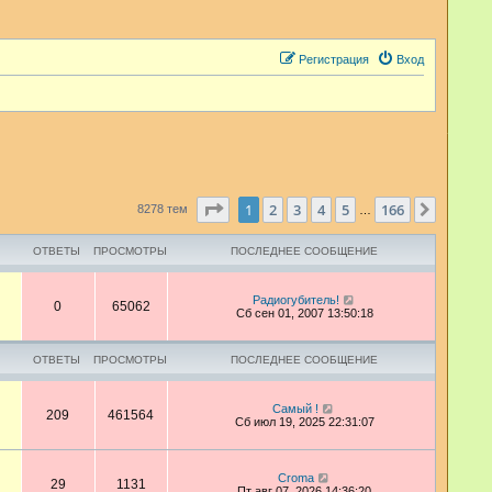
Регистрация
Вход
Страница
1
из
166
1
2
3
4
5
166
След.
8278 тем
…
ОТВЕТЫ
ПРОСМОТРЫ
ПОСЛЕДНЕЕ СООБЩЕНИЕ
Радиогубитель!
0
65062
Сб сен 01, 2007 13:50:18
ОТВЕТЫ
ПРОСМОТРЫ
ПОСЛЕДНЕЕ СООБЩЕНИЕ
Самый !
209
461564
Сб июл 19, 2025 22:31:07
Croma
29
1131
Пт авг 07, 2026 14:36:20