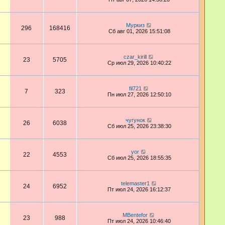
Муркиз
296
168416
Сб авг 01, 2026 15:51:08
czar_kirill
23
5705
Ср июл 29, 2026 10:40:22
fil721
7
323
Пн июл 27, 2026 12:50:10
чугунок
26
6038
Сб июл 25, 2026 23:38:30
yor
22
4553
Сб июл 25, 2026 18:55:35
telemaster1
24
6952
Пт июл 24, 2026 16:12:37
MBentefor
23
988
Пт июл 24, 2026 10:46:40