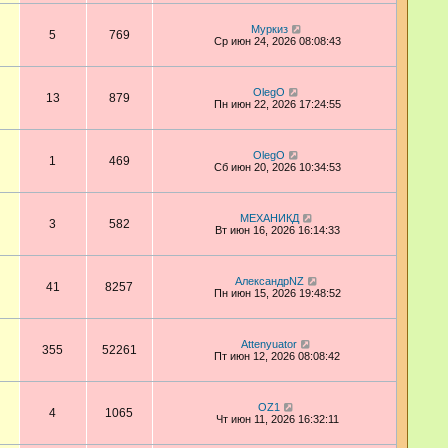
Муркиз
5
769
Ср июн 24, 2026 08:08:43
OlegO
13
879
Пн июн 22, 2026 17:24:55
OlegO
1
469
Сб июн 20, 2026 10:34:53
МЕХАНИКД
3
582
Вт июн 16, 2026 16:14:33
АлександрNZ
41
8257
Пн июн 15, 2026 19:48:52
Attenyuator
355
52261
Пт июн 12, 2026 08:08:42
OZ1
4
1065
Чт июн 11, 2026 16:32:11