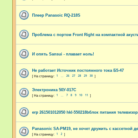
Плеер Panasoic RQ-218S
Проблема с портом Front Right на компактной акуст
И опять Sansui - плавает ноль!
Не работает Источник постоянного тока Б5-47
1
26
27
28
29
30
…
Электроника 50У-017С
1
7
8
9
10
11
…
erp 261501012050 hkl-550218bблок питания телевизо
Panasonic SA-PM19, не хочет дружить с кассетной д
1
2