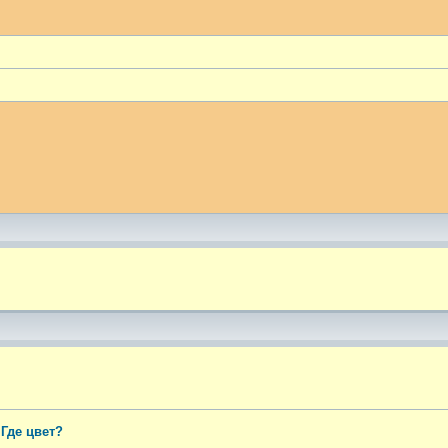
ый поиск
 Где цвет?