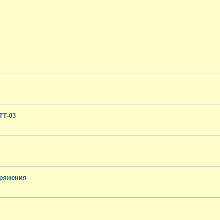
ТТ-03
пряжения