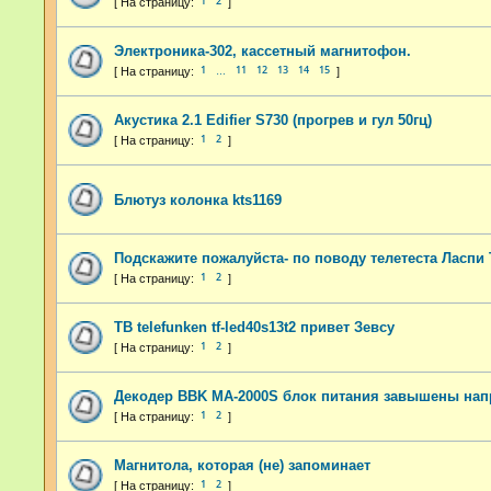
1
2
Электроника-302, кассетный магнитофон.
1
11
12
13
14
15
…
Акустика 2.1 Edifier S730 (прогрев и гул 50гц)
1
2
Блютуз колонка kts1169
Подскажите пожалуйста- по поводу телетеста Ласпи 
1
2
ТВ telefunken tf-led40s13t2 привет Зевсу
1
2
Декодер BBK MA-2000S блок питания завышены на
1
2
Магнитола, которая (не) запоминает
1
2