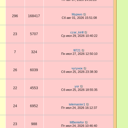
Муркиз
296
168417
Сб авг 01, 2026 15:51:08
czar_kirill
23
5707
Ср июл 29, 2026 10:40:22
fil721
7
324
Пн июл 27, 2026 12:50:10
чугунок
26
6039
Сб июл 25, 2026 23:38:30
yor
22
4553
Сб июл 25, 2026 18:55:35
telemaster1
24
6952
Пт июл 24, 2026 16:12:37
MBentefor
23
988
Пт июл 24, 2026 10:46:40