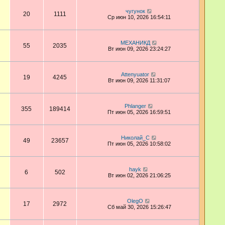
чугунок
20
1111
Ср июн 10, 2026 16:54:11
МЕХАНИКД
55
2035
Вт июн 09, 2026 23:24:27
Attenyuator
19
4245
Вт июн 09, 2026 11:31:07
Phlanger
355
189414
Пт июн 05, 2026 16:59:51
Николай_С
49
23657
Пт июн 05, 2026 10:58:02
hayk
6
502
Вт июн 02, 2026 21:06:25
OlegO
17
2972
Сб май 30, 2026 15:26:47