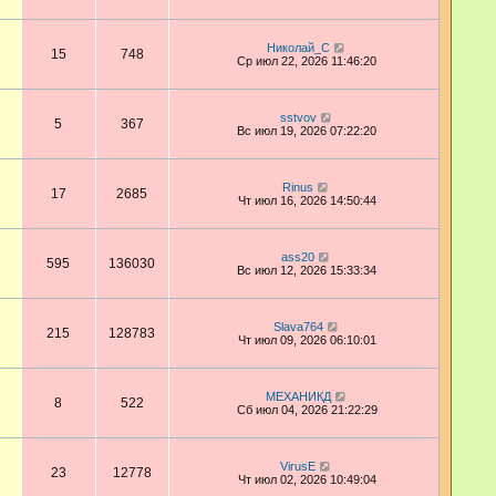
Николай_С
15
748
Ср июл 22, 2026 11:46:20
sstvov
5
367
Вс июл 19, 2026 07:22:20
Rinus
17
2685
Чт июл 16, 2026 14:50:44
ass20
595
136030
Вс июл 12, 2026 15:33:34
Slava764
215
128783
Чт июл 09, 2026 06:10:01
МЕХАНИКД
8
522
Сб июл 04, 2026 21:22:29
VirusE
23
12778
Чт июл 02, 2026 10:49:04