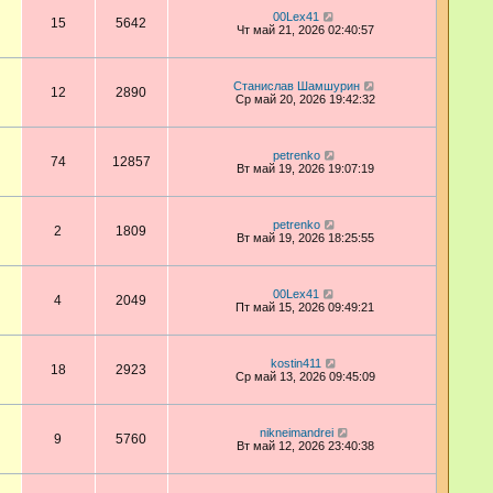
00Lex41
15
5642
Чт май 21, 2026 02:40:57
Станислав Шамшурин
12
2890
Ср май 20, 2026 19:42:32
petrenko
74
12857
Вт май 19, 2026 19:07:19
petrenko
2
1809
Вт май 19, 2026 18:25:55
00Lex41
4
2049
Пт май 15, 2026 09:49:21
kostin411
18
2923
Ср май 13, 2026 09:45:09
nikneimandrei
9
5760
Вт май 12, 2026 23:40:38