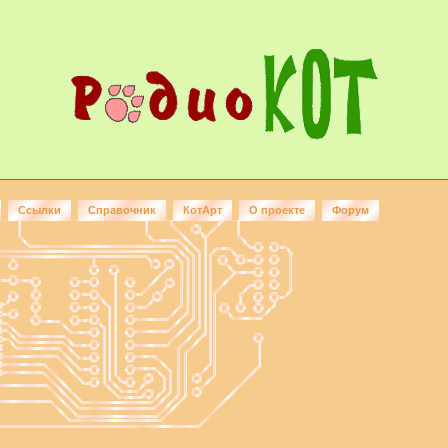
Ссылки
Справочник
КотАрт
О проекте
Форум