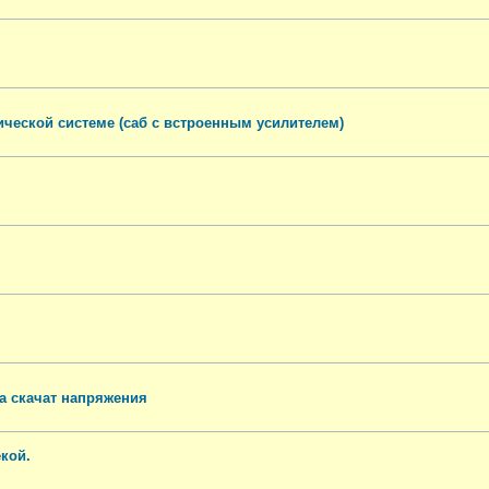
ической системе (саб с встроенным усилителем)
ра скачат напряжения
екой.