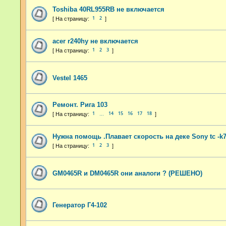
Toshiba 40RL955RB не включается
1
2
acer r240hy не включается
1
2
3
Vestel 1465
Ремонт. Рига 103
1
14
15
16
17
18
…
Нужна помощь .Плавает скорость на деке Sony tc -k
1
2
3
GM0465R и DM0465R они аналоги ? (РЕШЕНО)
Генератор Г4-102