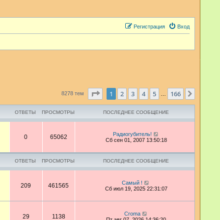
Регистрация
Вход
Страница
1
из
166
1
2
3
4
5
166
След.
8278 тем
…
ОТВЕТЫ
ПРОСМОТРЫ
ПОСЛЕДНЕЕ СООБЩЕНИЕ
Радиогубитель!
0
65062
Сб сен 01, 2007 13:50:18
ОТВЕТЫ
ПРОСМОТРЫ
ПОСЛЕДНЕЕ СООБЩЕНИЕ
Самый !
209
461565
Сб июл 19, 2025 22:31:07
Croma
29
1138
Пт авг 07, 2026 14:36:20