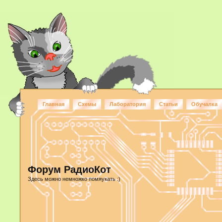
Главная
Схемы
Лаборатория
Статьи
Обучалка
Форум РадиоКот
Здесь можно немножко помяукать :)