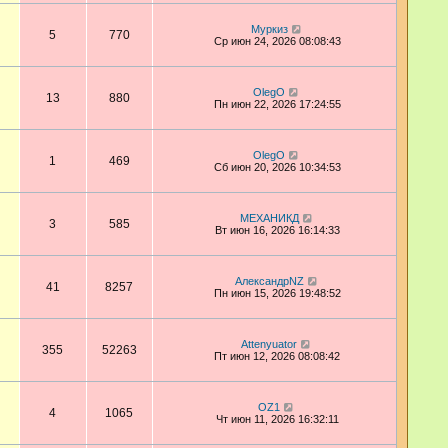
Муркиз
5
770
Ср июн 24, 2026 08:08:43
OlegO
13
880
Пн июн 22, 2026 17:24:55
OlegO
1
469
Сб июн 20, 2026 10:34:53
МЕХАНИКД
3
585
Вт июн 16, 2026 16:14:33
АлександрNZ
41
8257
Пн июн 15, 2026 19:48:52
Attenyuator
355
52263
Пт июн 12, 2026 08:08:42
OZ1
4
1065
Чт июн 11, 2026 16:32:11