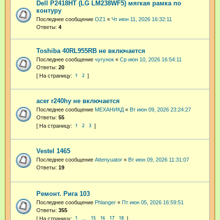
Dell P2418HT (LG LM238WF5) мягкая рамка по
контуру
Последнее сообщение
OZ1
«
Чт июн 11, 2026 16:32:11
Ответы:
4
Toshiba 40RL955RB не включается
Последнее сообщение
чугунок
«
Ср июн 10, 2026 16:54:11
Ответы:
20
1
2
acer r240hy не включается
Последнее сообщение
МЕХАНИКД
«
Вт июн 09, 2026 23:24:27
Ответы:
55
1
2
3
Vestel 1465
Последнее сообщение
Attenyuator
«
Вт июн 09, 2026 11:31:07
Ответы:
19
Ремонт. Рига 103
Последнее сообщение
Phlanger
«
Пт июн 05, 2026 16:59:51
Ответы:
355
1
15
16
17
18
…