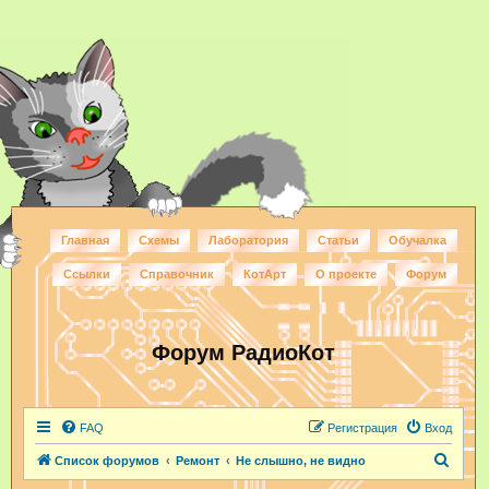
Главная
Схемы
Лаборатория
Статьи
Обучалка
Ссылки
Справочник
КотАрт
О проекте
Форум
Форум РадиоКот
FAQ
Регистрация
Вход
П
Список форумов
Ремонт
Не слышно, не видно
о