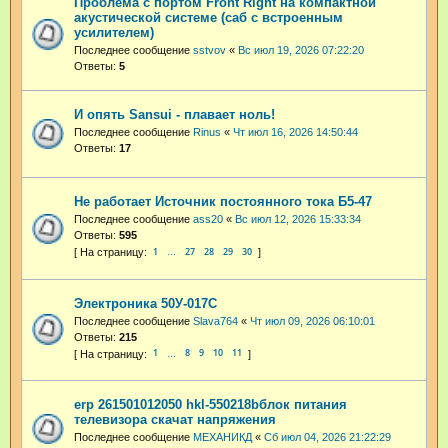
Проблема с портом Front Right на компактной
акустической системе (саб с встроенным
усилителем)
Последнее сообщение
sstvov
«
Вс июл 19, 2026 07:22:20
Ответы:
5
И опять Sansui - плавает ноль!
Последнее сообщение
Rinus
«
Чт июл 16, 2026 14:50:44
Ответы:
17
Не работает Источник постоянного тока Б5-47
Последнее сообщение
ass20
«
Вс июл 12, 2026 15:33:34
Ответы:
595
1
27
28
29
30
…
Электроника 50У-017С
Последнее сообщение
Slava764
«
Чт июл 09, 2026 06:10:01
Ответы:
215
1
8
9
10
11
…
erp 261501012050 hkl-550218bблок питания
телевизора скачат напряжения
Последнее сообщение
МЕХАНИКД
«
Сб июл 04, 2026 21:22:29