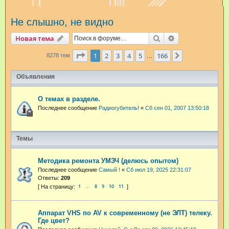
и
Не слышно, не видно
с
к
Поиск
Расширенный п
Новая тема
Страница
1
из
166
1
2
3
4
5
166
След.
8278 тем
…
Объявления
О темах в разделе.
Последнее сообщение
Радиогубитель!
«
Сб сен 01, 2007 13:50:18
Темы
Методика ремонта УМЗЧ (делюсь опытом)
Последнее сообщение
Самый !
«
Сб июл 19, 2025 22:31:07
Ответы:
209
1
8
9
10
11
…
Аппарат VHS по AV к современному (не ЭЛТ) телеку.
Где цвет?