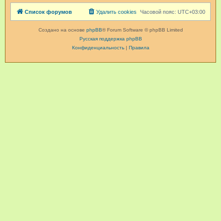
Список форумов
Удалить cookies
Часовой пояс:
UTC+03:00
Создано на основе
phpBB
® Forum Software © phpBB Limited
Русская поддержка phpBB
Конфиденциальность
|
Правила