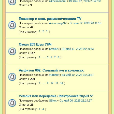
Последнее сообщение
nikneimandrei
«
Вт май 12, 2026 23:40:38
Ответы:
9
Позистор и цепь размагничивания TV
Последнее сообщение
АлександрNZ
«
Вт май 12, 2026 20:11:16
Ответы:
47
1
2
3
Океан 209 Шум УНЧ
Последнее сообщение
Муркиз
«
Пн май 11, 2026 09:29:43
Ответы:
147
1
5
6
7
8
…
Амфитон 002. Сильный гул в колонках.
Последнее сообщение
yurbant
«
Вс май 10, 2026 15:23:57
Ответы:
230
1
9
10
11
12
…
Ремонт или переделка Электроника 50у-017с.
Последнее сообщение
SSkot
«
Ср май 06, 2026 21:14:17
Ответы:
25
1
2