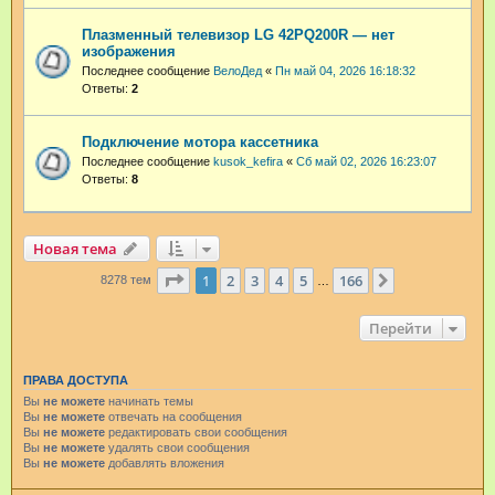
Плазменный телевизор LG 42PQ200R — нет
изображения
Последнее сообщение
ВелоДед
«
Пн май 04, 2026 16:18:32
Ответы:
2
Подключение мотора кассетника
Последнее сообщение
kusok_kefira
«
Сб май 02, 2026 16:23:07
Ответы:
8
Новая тема
Страница
1
из
166
1
2
3
4
5
166
След.
8278 тем
…
Перейти
ПРАВА ДОСТУПА
Вы
не можете
начинать темы
Вы
не можете
отвечать на сообщения
Вы
не можете
редактировать свои сообщения
Вы
не можете
удалять свои сообщения
Вы
не можете
добавлять вложения