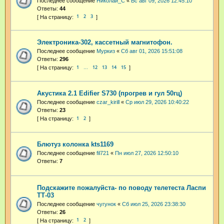
Последнее сообщение
Николай_С
«
Вс авг 09, 2026 12:45:10
Ответы:
44
1
2
3
Электроника-302, кассетный магнитофон.
Последнее сообщение
Муркиз
«
Сб авг 01, 2026 15:51:08
Ответы:
296
1
12
13
14
15
…
Акустика 2.1 Edifier S730 (прогрев и гул 50гц)
Последнее сообщение
czar_kirill
«
Ср июл 29, 2026 10:40:22
Ответы:
23
1
2
Блютуз колонка kts1169
Последнее сообщение
fil721
«
Пн июл 27, 2026 12:50:10
Ответы:
7
Подскажите пожалуйста- по поводу телетеста Ласпи
ТТ-03
Последнее сообщение
чугунок
«
Сб июл 25, 2026 23:38:30
Ответы:
26
1
2