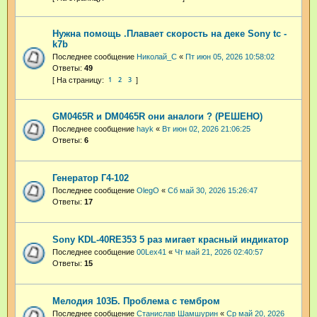
Нужна помощь .Плавает скорость на деке Sony tc -
k7b
Последнее сообщение
Николай_С
«
Пт июн 05, 2026 10:58:02
Ответы:
49
1
2
3
GM0465R и DM0465R они аналоги ? (РЕШЕНО)
Последнее сообщение
hayk
«
Вт июн 02, 2026 21:06:25
Ответы:
6
Генератор Г4-102
Последнее сообщение
OlegO
«
Сб май 30, 2026 15:26:47
Ответы:
17
Sony KDL-40RE353 5 раз мигает красный индикатор
Последнее сообщение
00Lex41
«
Чт май 21, 2026 02:40:57
Ответы:
15
Мелодия 103Б. Проблема с тембром
Последнее сообщение
Станислав Шамшурин
«
Ср май 20, 2026