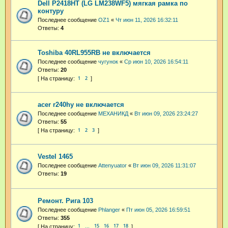
Dell P2418HT (LG LM238WF5) мягкая рамка по
контуру
Последнее сообщение
OZ1
«
Чт июн 11, 2026 16:32:11
Ответы:
4
Toshiba 40RL955RB не включается
Последнее сообщение
чугунок
«
Ср июн 10, 2026 16:54:11
Ответы:
20
1
2
acer r240hy не включается
Последнее сообщение
МЕХАНИКД
«
Вт июн 09, 2026 23:24:27
Ответы:
55
1
2
3
Vestel 1465
Последнее сообщение
Attenyuator
«
Вт июн 09, 2026 11:31:07
Ответы:
19
Ремонт. Рига 103
Последнее сообщение
Phlanger
«
Пт июн 05, 2026 16:59:51
Ответы:
355
1
15
16
17
18
…