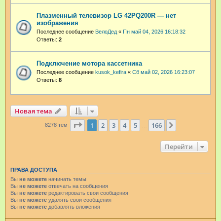
Плазменный телевизор LG 42PQ200R — нет
изображения
Последнее сообщение
ВелоДед
«
Пн май 04, 2026 16:18:32
Ответы:
2
Подключение мотора кассетника
Последнее сообщение
kusok_kefira
«
Сб май 02, 2026 16:23:07
Ответы:
8
Новая тема
Страница
1
из
166
1
2
3
4
5
166
След.
8278 тем
…
Перейти
ПРАВА ДОСТУПА
Вы
не можете
начинать темы
Вы
не можете
отвечать на сообщения
Вы
не можете
редактировать свои сообщения
Вы
не можете
удалять свои сообщения
Вы
не можете
добавлять вложения