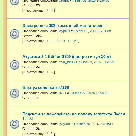
Последнее сообщение
Croma
«
Пт авг 07, 2026 14:36:20
Ответы:
29
1
2
Электроника-302, кассетный магнитофон.
Последнее сообщение
Муркиз
«
Сб авг 01, 2026 15:51:08
Ответы:
296
1
12
13
14
15
…
Акустика 2.1 Edifier S730 (прогрев и гул 50гц)
Последнее сообщение
czar_kirill
«
Ср июл 29, 2026 10:40:22
Ответы:
23
1
2
Блютуз колонка kts1169
Последнее сообщение
fil721
«
Пн июл 27, 2026 12:50:10
Ответы:
7
Подскажите пожалуйста- по поводу телетеста Ласпи
ТТ-03
Последнее сообщение
чугунок
«
Сб июл 25, 2026 23:38:30
Ответы:
26
1
2