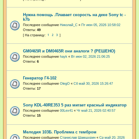
Нужна помощь .Плавает скорость на деке Sony tc -
k7b
Последнее сообщение
Николай_С
«
Пт июн 05, 2026 10:58:02
Ответы:
49
1
2
3
GM0465R и DM0465R они аналоги ? (РЕШЕНО)
Последнее сообщение
hayk
«
Вт июн 02, 2026 21:06:25
Ответы:
6
Генератор Г4-102
Последнее сообщение
OlegO
«
Сб май 30, 2026 15:26:47
Ответы:
17
Sony KDL-40RE353 5 раз мигает красный индикатор
Последнее сообщение
00Lex41
«
Чт май 21, 2026 02:40:57
Ответы:
15
Мелодия 103Б. Проблема с тембром
Последнее сообщение
Станислав Шамшурин
«
Ср май 20, 2026