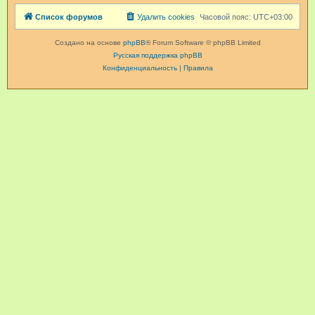
Список форумов
Удалить cookies
Часовой пояс:
UTC+03:00
Создано на основе
phpBB
® Forum Software © phpBB Limited
Русская поддержка phpBB
Конфиденциальность
|
Правила