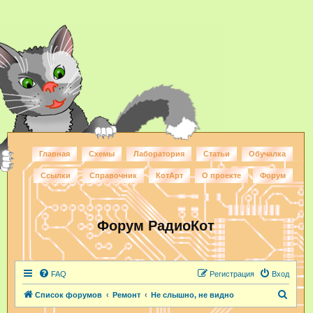
Главная
Схемы
Лаборатория
Статьи
Обучалка
Ссылки
Справочник
КотАрт
О проекте
Форум
Форум РадиоКот
FAQ
Регистрация
Вход
П
Список форумов
Ремонт
Не слышно, не видно
о