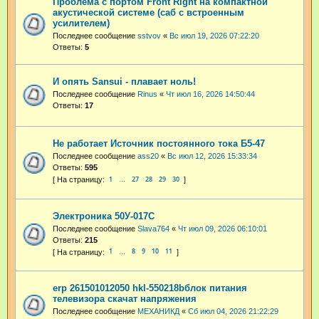
Проблема с портом Front Right на компактной
акустической системе (саб с встроенным
усилителем)
Последнее сообщение
sstvov
«
Вс июл 19, 2026 07:22:20
Ответы:
5
И опять Sansui - плавает ноль!
Последнее сообщение
Rinus
«
Чт июл 16, 2026 14:50:44
Ответы:
17
Не работает Источник постоянного тока Б5-47
Последнее сообщение
ass20
«
Вс июл 12, 2026 15:33:34
Ответы:
595
1
27
28
29
30
…
Электроника 50У-017С
Последнее сообщение
Slava764
«
Чт июл 09, 2026 06:10:01
Ответы:
215
1
8
9
10
11
…
erp 261501012050 hkl-550218bблок питания
телевизора скачат напряжения
Последнее сообщение
МЕХАНИКД
«
Сб июл 04, 2026 21:22:29