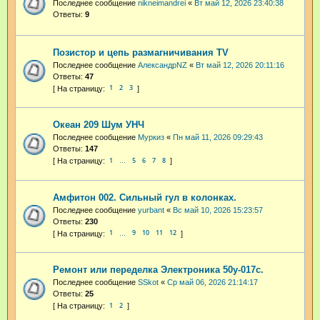
Последнее сообщение
nikneimandrei
«
Вт май 12, 2026 23:40:38
Ответы:
9
Позистор и цепь размагничивания TV
Последнее сообщение
АлександрNZ
«
Вт май 12, 2026 20:11:16
Ответы:
47
1
2
3
Океан 209 Шум УНЧ
Последнее сообщение
Муркиз
«
Пн май 11, 2026 09:29:43
Ответы:
147
1
5
6
7
8
…
Амфитон 002. Сильный гул в колонках.
Последнее сообщение
yurbant
«
Вс май 10, 2026 15:23:57
Ответы:
230
1
9
10
11
12
…
Ремонт или переделка Электроника 50у-017с.
Последнее сообщение
SSkot
«
Ср май 06, 2026 21:14:17
Ответы:
25
1
2