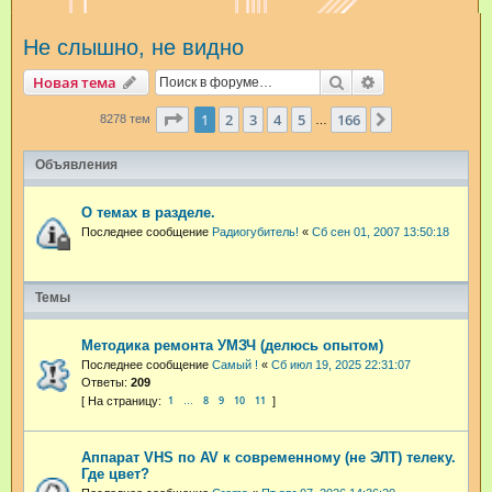
и
Не слышно, не видно
с
к
Поиск
Расширенный п
Новая тема
Страница
1
из
166
1
2
3
4
5
166
След.
8278 тем
…
Объявления
О темах в разделе.
Последнее сообщение
Радиогубитель!
«
Сб сен 01, 2007 13:50:18
Темы
Методика ремонта УМЗЧ (делюсь опытом)
Последнее сообщение
Самый !
«
Сб июл 19, 2025 22:31:07
Ответы:
209
1
8
9
10
11
…
Аппарат VHS по AV к современному (не ЭЛТ) телеку.
Где цвет?