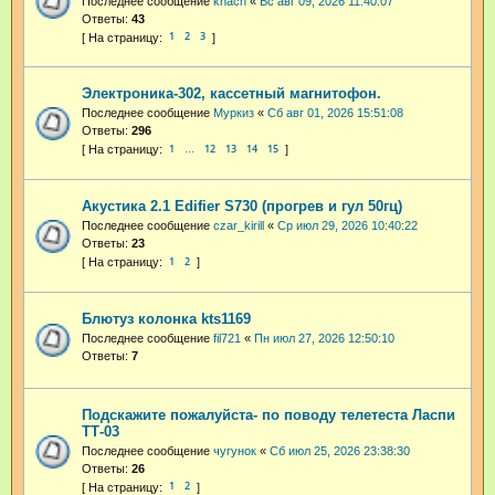
Последнее сообщение
khach
«
Вс авг 09, 2026 11:40:07
Ответы:
43
1
2
3
Электроника-302, кассетный магнитофон.
Последнее сообщение
Муркиз
«
Сб авг 01, 2026 15:51:08
Ответы:
296
1
12
13
14
15
…
Акустика 2.1 Edifier S730 (прогрев и гул 50гц)
Последнее сообщение
czar_kirill
«
Ср июл 29, 2026 10:40:22
Ответы:
23
1
2
Блютуз колонка kts1169
Последнее сообщение
fil721
«
Пн июл 27, 2026 12:50:10
Ответы:
7
Подскажите пожалуйста- по поводу телетеста Ласпи
ТТ-03
Последнее сообщение
чугунок
«
Сб июл 25, 2026 23:38:30
Ответы:
26
1
2