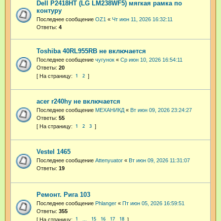
Dell P2418HT (LG LM238WF5) мягкая рамка по
контуру
Последнее сообщение
OZ1
«
Чт июн 11, 2026 16:32:11
Ответы:
4
Toshiba 40RL955RB не включается
Последнее сообщение
чугунок
«
Ср июн 10, 2026 16:54:11
Ответы:
20
1
2
acer r240hy не включается
Последнее сообщение
МЕХАНИКД
«
Вт июн 09, 2026 23:24:27
Ответы:
55
1
2
3
Vestel 1465
Последнее сообщение
Attenyuator
«
Вт июн 09, 2026 11:31:07
Ответы:
19
Ремонт. Рига 103
Последнее сообщение
Phlanger
«
Пт июн 05, 2026 16:59:51
Ответы:
355
1
15
16
17
18
…