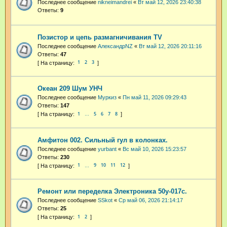
Последнее сообщение
nikneimandrei
«
Вт май 12, 2026 23:40:38
Ответы:
9
Позистор и цепь размагничивания TV
Последнее сообщение
АлександрNZ
«
Вт май 12, 2026 20:11:16
Ответы:
47
1
2
3
Океан 209 Шум УНЧ
Последнее сообщение
Муркиз
«
Пн май 11, 2026 09:29:43
Ответы:
147
1
5
6
7
8
…
Амфитон 002. Сильный гул в колонках.
Последнее сообщение
yurbant
«
Вс май 10, 2026 15:23:57
Ответы:
230
1
9
10
11
12
…
Ремонт или переделка Электроника 50у-017с.
Последнее сообщение
SSkot
«
Ср май 06, 2026 21:14:17
Ответы:
25
1
2