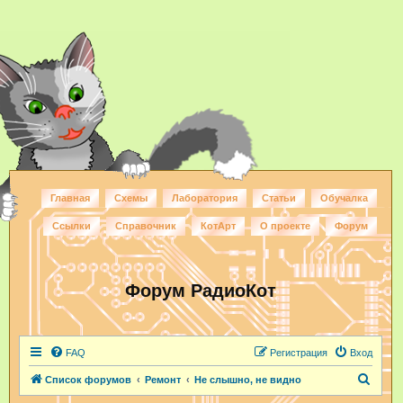
Главная
Схемы
Лаборатория
Статьи
Обучалка
Ссылки
Справочник
КотАрт
О проекте
Форум
Форум РадиоКот
FAQ
Регистрация
Вход
П
Список форумов
Ремонт
Не слышно, не видно
о