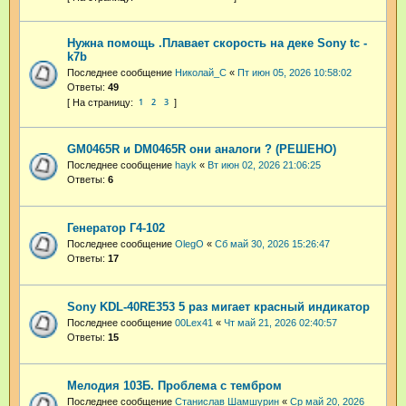
Нужна помощь .Плавает скорость на деке Sony tc -
k7b
Последнее сообщение
Николай_С
«
Пт июн 05, 2026 10:58:02
Ответы:
49
1
2
3
GM0465R и DM0465R они аналоги ? (РЕШЕНО)
Последнее сообщение
hayk
«
Вт июн 02, 2026 21:06:25
Ответы:
6
Генератор Г4-102
Последнее сообщение
OlegO
«
Сб май 30, 2026 15:26:47
Ответы:
17
Sony KDL-40RE353 5 раз мигает красный индикатор
Последнее сообщение
00Lex41
«
Чт май 21, 2026 02:40:57
Ответы:
15
Мелодия 103Б. Проблема с тембром
Последнее сообщение
Станислав Шамшурин
«
Ср май 20, 2026