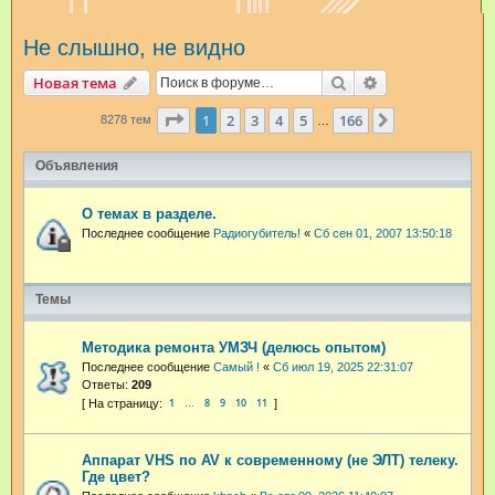
и
Не слышно, не видно
с
к
Поиск
Расширенный п
Новая тема
Страница
1
из
166
1
2
3
4
5
166
След.
8278 тем
…
Объявления
О темах в разделе.
Последнее сообщение
Радиогубитель!
«
Сб сен 01, 2007 13:50:18
Темы
Методика ремонта УМЗЧ (делюсь опытом)
Последнее сообщение
Самый !
«
Сб июл 19, 2025 22:31:07
Ответы:
209
1
8
9
10
11
…
Аппарат VHS по AV к современному (не ЭЛТ) телеку.
Где цвет?