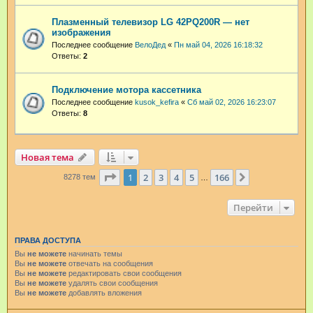
Плазменный телевизор LG 42PQ200R — нет
изображения
Последнее сообщение
ВелоДед
«
Пн май 04, 2026 16:18:32
Ответы:
2
Подключение мотора кассетника
Последнее сообщение
kusok_kefira
«
Сб май 02, 2026 16:23:07
Ответы:
8
Новая тема
Страница
1
из
166
1
2
3
4
5
166
След.
8278 тем
…
Перейти
ПРАВА ДОСТУПА
Вы
не можете
начинать темы
Вы
не можете
отвечать на сообщения
Вы
не можете
редактировать свои сообщения
Вы
не можете
удалять свои сообщения
Вы
не можете
добавлять вложения