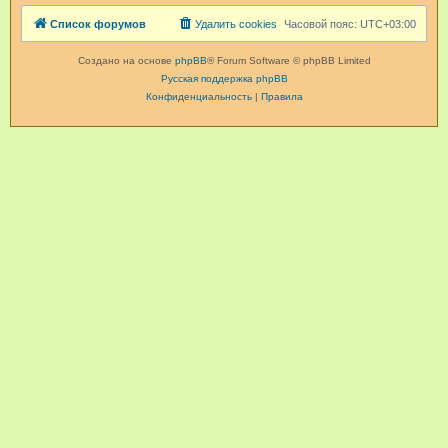
Список форумов
Удалить cookies
Часовой пояс:
UTC+03:00
Создано на основе
phpBB
® Forum Software © phpBB Limited
Русская поддержка phpBB
Конфиденциальность
|
Правила