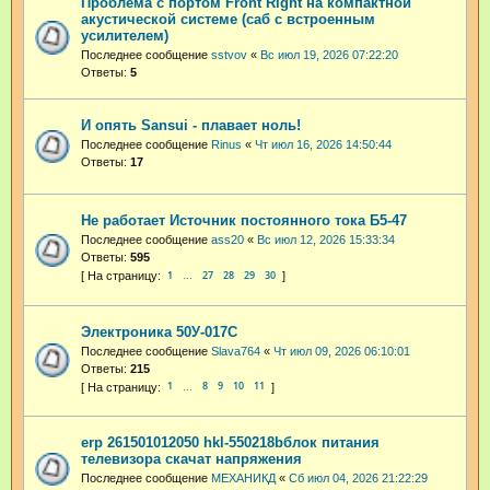
Проблема с портом Front Right на компактной
акустической системе (саб с встроенным
усилителем)
Последнее сообщение
sstvov
«
Вс июл 19, 2026 07:22:20
Ответы:
5
И опять Sansui - плавает ноль!
Последнее сообщение
Rinus
«
Чт июл 16, 2026 14:50:44
Ответы:
17
Не работает Источник постоянного тока Б5-47
Последнее сообщение
ass20
«
Вс июл 12, 2026 15:33:34
Ответы:
595
1
27
28
29
30
…
Электроника 50У-017С
Последнее сообщение
Slava764
«
Чт июл 09, 2026 06:10:01
Ответы:
215
1
8
9
10
11
…
erp 261501012050 hkl-550218bблок питания
телевизора скачат напряжения
Последнее сообщение
МЕХАНИКД
«
Сб июл 04, 2026 21:22:29