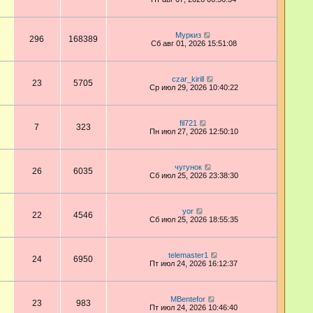
Муркиз
296
168389
Сб авг 01, 2026 15:51:08
czar_kirill
23
5705
Ср июл 29, 2026 10:40:22
fil721
7
323
Пн июл 27, 2026 12:50:10
чугунок
26
6035
Сб июл 25, 2026 23:38:30
yor
22
4546
Сб июл 25, 2026 18:55:35
telemaster1
24
6950
Пт июл 24, 2026 16:12:37
MBentefor
23
983
Пт июл 24, 2026 10:46:40