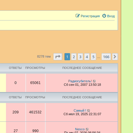
Регистрация
Вход
Страница
1
из
166
1
2
3
4
5
166
След.
8278 тем
…
ОТВЕТЫ
ПРОСМОТРЫ
ПОСЛЕДНЕЕ СООБЩЕНИЕ
Радиогубитель!
0
65061
Сб сен 01, 2007 13:50:18
ОТВЕТЫ
ПРОСМОТРЫ
ПОСЛЕДНЕЕ СООБЩЕНИЕ
Самый !
209
461532
Сб июл 19, 2025 22:31:07
Nesco
27
990
Пт авг 07, 2026 06:56:34