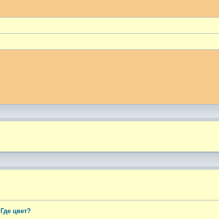
ый поиск
 Где цвет?