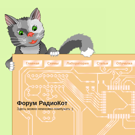
Главная
Схемы
Лаборатория
Статьи
Обучалка
Форум РадиоКот
Здесь можно немножко помяукать :)