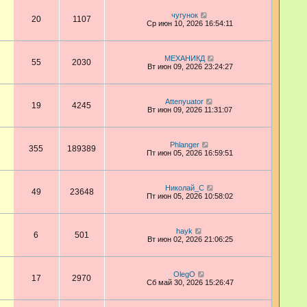
чугунок
20
1107
Ср июн 10, 2026 16:54:11
МЕХАНИКД
55
2030
Вт июн 09, 2026 23:24:27
Attenyuator
19
4245
Вт июн 09, 2026 11:31:07
Phlanger
355
189389
Пт июн 05, 2026 16:59:51
Николай_С
49
23648
Пт июн 05, 2026 10:58:02
hayk
6
501
Вт июн 02, 2026 21:06:25
OlegO
17
2970
Сб май 30, 2026 15:26:47