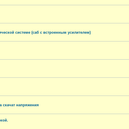
ической системе (саб с встроенным усилителем)
ра скачат напряжения
екой.