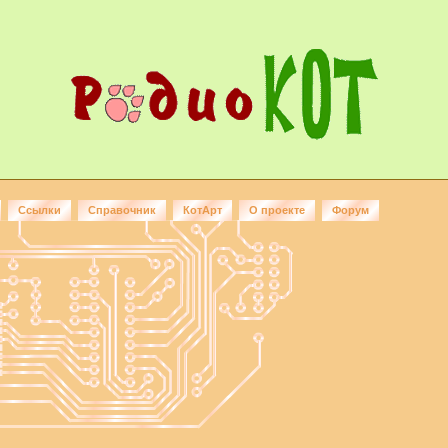
Ссылки
Справочник
КотАрт
О проекте
Форум