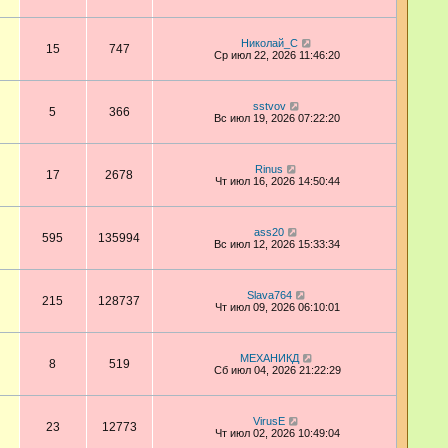
Николай_С
15
747
Ср июл 22, 2026 11:46:20
sstvov
5
366
Вс июл 19, 2026 07:22:20
Rinus
17
2678
Чт июл 16, 2026 14:50:44
ass20
595
135994
Вс июл 12, 2026 15:33:34
Slava764
215
128737
Чт июл 09, 2026 06:10:01
МЕХАНИКД
8
519
Сб июл 04, 2026 21:22:29
VirusE
23
12773
Чт июл 02, 2026 10:49:04