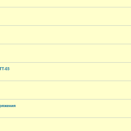
ТТ-03
пряжения