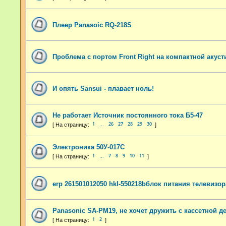
Плеер Panasoic RQ-218S
Проблема с портом Front Right на компактной акуст
И опять Sansui - плавает ноль!
Не работает Источник постоянного тока Б5-47
1
26
27
28
29
30
…
Электроника 50У-017С
1
7
8
9
10
11
…
erp 261501012050 hkl-550218bблок питания телевизо
Panasonic SA-PM19, не хочет дружить с кассетной д
1
2