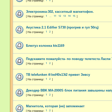
1
2
Электроника-302, кассетный магнитофон.
1
11
12
13
14
15
…
Акустика 2.1 Edifier S730 (прогрев и гул 50гц)
1
2
Блютуз колонка kts1169
Подскажите пожалуйста- по поводу телетеста Ласпи 
1
2
ТВ telefunken tf-led40s13t2 привет Зевсу
1
2
Декодер BBK MA-2000S блок питания завышены на
1
2
Магнитола, которая (не) запоминает
1
2