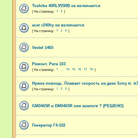
Toshiba 40RL955RB не включается
1
2
acer r240hy не включается
1
2
3
Vestel 1465
Ремонт. Рига 103
1
14
15
16
17
18
…
Нужна помощь .Плавает скорость на деке Sony tc -k
1
2
3
GM0465R и DM0465R они аналоги ? (РЕШЕНО)
Генератор Г4-102