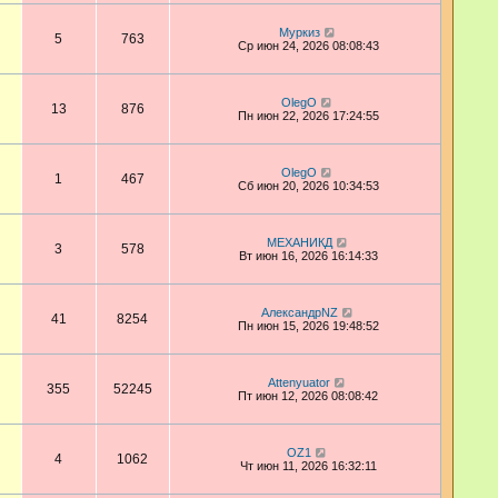
Муркиз
5
763
Ср июн 24, 2026 08:08:43
OlegO
13
876
Пн июн 22, 2026 17:24:55
OlegO
1
467
Сб июн 20, 2026 10:34:53
МЕХАНИКД
3
578
Вт июн 16, 2026 16:14:33
АлександрNZ
41
8254
Пн июн 15, 2026 19:48:52
Attenyuator
355
52245
Пт июн 12, 2026 08:08:42
OZ1
4
1062
Чт июн 11, 2026 16:32:11