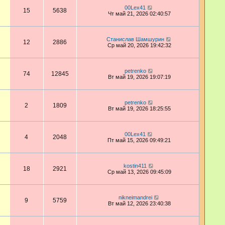
00Lex41
15
5638
Чт май 21, 2026 02:40:57
Станислав Шамшурин
12
2886
Ср май 20, 2026 19:42:32
petrenko
74
12845
Вт май 19, 2026 19:07:19
petrenko
2
1809
Вт май 19, 2026 18:25:55
00Lex41
4
2048
Пт май 15, 2026 09:49:21
kostin411
18
2921
Ср май 13, 2026 09:45:09
nikneimandrei
9
5759
Вт май 12, 2026 23:40:38