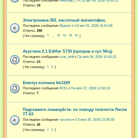
Последнее сообщение
Николай_С
«
Ср авг 05, 2026 18:59:12
Ответы:
19
Электроника-302, кассетный магнитофон.
Последнее сообщение
Муркиз
«
Сб авг 01, 2026 15:51:08
Ответы:
296
1
12
13
14
15
…
Акустика 2.1 Edifier S730 (прогрев и гул 50гц)
Последнее сообщение
czar_kirill
«
Ср июл 29, 2026 10:40:22
Ответы:
23
1
2
Блютуз колонка kts1169
Последнее сообщение
fil721
«
Пн июл 27, 2026 12:50:10
Ответы:
7
Подскажите пожалуйста- по поводу телетеста Ласпи
ТТ-03
Последнее сообщение
чугунок
«
Сб июл 25, 2026 23:38:30
Ответы:
26
1
2