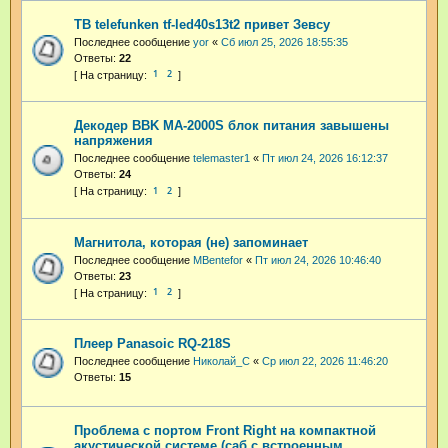
ТВ telefunken tf-led40s13t2 привет Зевсу
Последнее сообщение
yor
«
Сб июл 25, 2026 18:55:35
Ответы:
22
1
2
Декодер BBK MA-2000S блок питания завышены
напряжения
Последнее сообщение
telemaster1
«
Пт июл 24, 2026 16:12:37
Ответы:
24
1
2
Магнитола, которая (не) запоминает
Последнее сообщение
MBentefor
«
Пт июл 24, 2026 10:46:40
Ответы:
23
1
2
Плеер Panasoic RQ-218S
Последнее сообщение
Николай_С
«
Ср июл 22, 2026 11:46:20
Ответы:
15
Проблема с портом Front Right на компактной
акустической системе (саб с встроенным