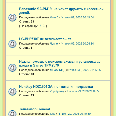
Panasonic SA-PM19, не хочет дружить с кассетной
декой.
Последнее сообщение
VirusE
«
Чт июл 02, 2026 10:49:04
Ответы:
23
1
2
LG-BH6530T не включается-нет
Последнее сообщение
Чумак
«
Чт июл 02, 2026 10:04:14
Ответы:
3
Нужна помощь с поиском схемы и установка ав
входа в Sanyo TPM2570
Последнее сообщение
МЕХАНИКД
«
Вт июн 30, 2026 21:05:55
Ответы:
10
Huntkey HDZ1804-3A. нет питания подсветки
Последнее сообщение
Zapolyarny
«
Пн июн 29, 2026 21:09:56
Ответы:
13
Телевизор General
Последнее сообщение
fust
«
Пн июн 29, 2026 20:40:30