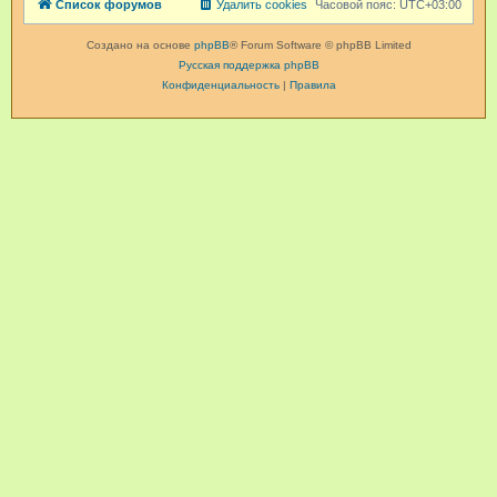
Список форумов
Удалить cookies
Часовой пояс:
UTC+03:00
Создано на основе
phpBB
® Forum Software © phpBB Limited
Русская поддержка phpBB
Конфиденциальность
|
Правила