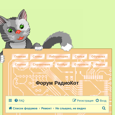
Главная
Схемы
Лаборатория
Статьи
Обучалка
Ссылки
Справочник
КотАрт
О проекте
Форум
Форум РадиоКот
FAQ
Регистрация
Вход
П
Список форумов
Ремонт
Не слышно, не видно
о