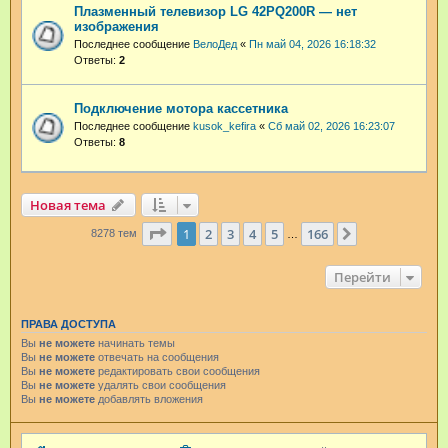
Плазменный телевизор LG 42PQ200R — нет
изображения
Последнее сообщение
ВелоДед
«
Пн май 04, 2026 16:18:32
Ответы:
2
Подключение мотора кассетника
Последнее сообщение
kusok_kefira
«
Сб май 02, 2026 16:23:07
Ответы:
8
Новая тема
Страница
1
из
166
1
2
3
4
5
166
След.
8278 тем
…
Перейти
ПРАВА ДОСТУПА
Вы
не можете
начинать темы
Вы
не можете
отвечать на сообщения
Вы
не можете
редактировать свои сообщения
Вы
не можете
удалять свои сообщения
Вы
не можете
добавлять вложения