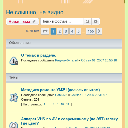
и
Не слышно, не видно
с
к
Поиск
Расширенный п
Новая тема
Страница
1
из
166
1
2
3
4
5
166
След.
8278 тем
…
Объявления
О темах в разделе.
Последнее сообщение
Радиогубитель!
«
Сб сен 01, 2007 13:50:18
Темы
Методика ремонта УМЗЧ (делюсь опытом)
Последнее сообщение
Самый !
«
Сб июл 19, 2025 22:31:07
Ответы:
209
1
8
9
10
11
…
Аппарат VHS по AV к современному (не ЭЛТ) телеку.
Где цвет?