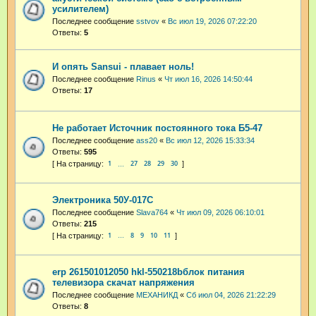
усилителем)
Последнее сообщение
sstvov
«
Вс июл 19, 2026 07:22:20
Ответы:
5
И опять Sansui - плавает ноль!
Последнее сообщение
Rinus
«
Чт июл 16, 2026 14:50:44
Ответы:
17
Не работает Источник постоянного тока Б5-47
Последнее сообщение
ass20
«
Вс июл 12, 2026 15:33:34
Ответы:
595
1
27
28
29
30
…
Электроника 50У-017С
Последнее сообщение
Slava764
«
Чт июл 09, 2026 06:10:01
Ответы:
215
1
8
9
10
11
…
erp 261501012050 hkl-550218bблок питания
телевизора скачат напряжения
Последнее сообщение
МЕХАНИКД
«
Сб июл 04, 2026 21:22:29
Ответы:
8