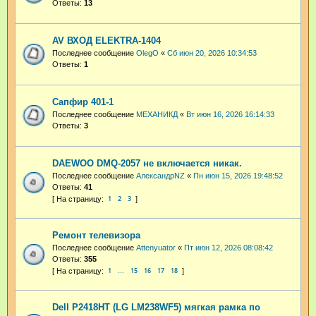
Ответы:
13
AV ВХОД ELEKTRA-1404
Последнее сообщение
OlegO
«
Сб июн 20, 2026 10:34:53
Ответы:
1
Сапфир 401-1
Последнее сообщение
МЕХАНИКД
«
Вт июн 16, 2026 16:14:33
Ответы:
3
DAEWOO DMQ-2057 не включается никак.
Последнее сообщение
АлександрNZ
«
Пн июн 15, 2026 19:48:52
Ответы:
41
1
2
3
Ремонт телевизора
Последнее сообщение
Attenyuator
«
Пт июн 12, 2026 08:08:42
Ответы:
355
1
15
16
17
18
…
Dell P2418HT (LG LM238WF5) мягкая рамка по