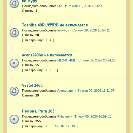
контуру
Последнее сообщение
OZ1
«
Чт июн 11, 2026 16:32:11
Ответы:
4
Toshiba 40RL955RB не включается
Последнее сообщение
чугунок
«
Ср июн 10, 2026 16:54:11
Ответы:
20
1
2
acer r240hy не включается
Последнее сообщение
МЕХАНИКД
«
Вт июн 09, 2026 23:24:27
Ответы:
55
1
2
3
Vestel 1465
Последнее сообщение
Attenyuator
«
Вт июн 09, 2026 11:31:07
Ответы:
19
Ремонт. Рига 103
Последнее сообщение
Phlanger
«
Пт июн 05, 2026 16:59:51
Ответы:
355
1
15
16
17
18
…