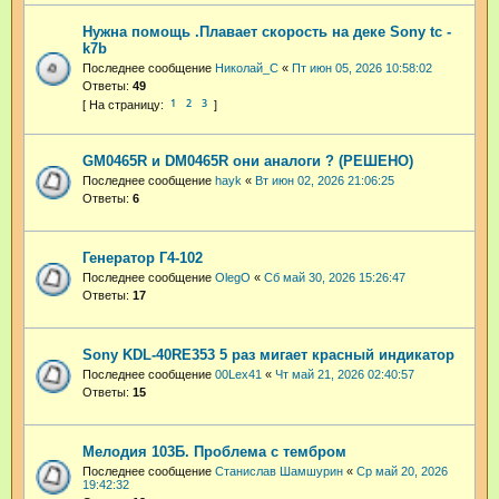
Нужна помощь .Плавает скорость на деке Sony tc -
k7b
Последнее сообщение
Николай_С
«
Пт июн 05, 2026 10:58:02
Ответы:
49
1
2
3
GM0465R и DM0465R они аналоги ? (РЕШЕНО)
Последнее сообщение
hayk
«
Вт июн 02, 2026 21:06:25
Ответы:
6
Генератор Г4-102
Последнее сообщение
OlegO
«
Сб май 30, 2026 15:26:47
Ответы:
17
Sony KDL-40RE353 5 раз мигает красный индикатор
Последнее сообщение
00Lex41
«
Чт май 21, 2026 02:40:57
Ответы:
15
Мелодия 103Б. Проблема с тембром
Последнее сообщение
Станислав Шамшурин
«
Ср май 20, 2026
19:42:32