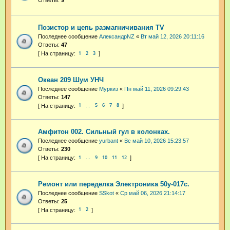
Позистор и цепь размагничивания TV
Последнее сообщение
АлександрNZ
«
Вт май 12, 2026 20:11:16
Ответы:
47
1
2
3
Океан 209 Шум УНЧ
Последнее сообщение
Муркиз
«
Пн май 11, 2026 09:29:43
Ответы:
147
1
5
6
7
8
…
Амфитон 002. Сильный гул в колонках.
Последнее сообщение
yurbant
«
Вс май 10, 2026 15:23:57
Ответы:
230
1
9
10
11
12
…
Ремонт или переделка Электроника 50у-017с.
Последнее сообщение
SSkot
«
Ср май 06, 2026 21:14:17
Ответы:
25
1
2