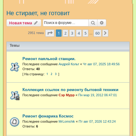
и
Не стирает, не готовит
с
к
Поиск
Расширенный п
Новая тема
Страница
1
из
60
1
2
3
4
5
60
След.
2951 тема
…
Темы
Ремонт паяльной станции.
Последнее сообщение
Андрей Кольт
«
Чт авг 07, 2025 18:49:56
Ответы:
40
1
2
3
Коллекция ссылок по ремонту бытовой техники
Последнее сообщение
Сэр Мурр
«
Пн мар 19, 2012 06:47:01
Ремонт фонарика Космос
Последнее сообщение
MrLomshik
«
Пт авг 07, 2026 12:43:24
Ответы:
6