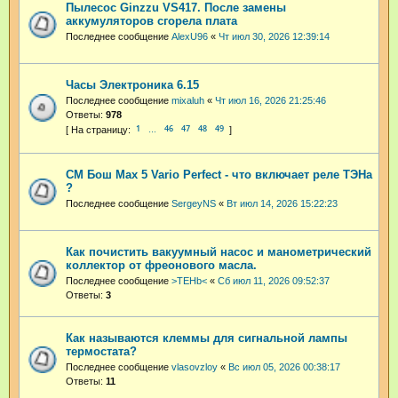
Пылесос Ginzzu VS417. После замены
аккумуляторов сгорела плата
Последнее сообщение
AlexU96
«
Чт июл 30, 2026 12:39:14
Часы Электроника 6.15
Последнее сообщение
mixaluh
«
Чт июл 16, 2026 21:25:46
Ответы:
978
1
46
47
48
49
…
СМ Бош Max 5 Vario Perfect - что включает реле ТЭНа
?
Последнее сообщение
SergeyNS
«
Вт июл 14, 2026 15:22:23
Как почистить вакуумный насос и манометрический
коллектор от фреонового масла.
Последнее сообщение
>TEHb<
«
Сб июл 11, 2026 09:52:37
Ответы:
3
Как называются клеммы для сигнальной лампы
термостата?
Последнее сообщение
vlasovzloy
«
Вс июл 05, 2026 00:38:17
Ответы:
11