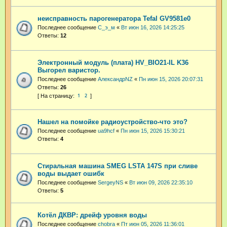
неисправность парогенератора Tefal GV9581e0
Последнее сообщение
С_э_м
«
Вт июн 16, 2026 14:25:25
Ответы:
12
Электронный модуль (плата) HV_BIO21-IL K36
Выгорел варистор.
Последнее сообщение
АлександрNZ
«
Пн июн 15, 2026 20:07:31
Ответы:
26
1
2
Нашел на помойке радиоустройство-что это?
Последнее сообщение
ua9hcf
«
Пн июн 15, 2026 15:30:21
Ответы:
4
Стиральная машина SMEG LSTA 147S при сливе
воды выдает ошибк
Последнее сообщение
SergeyNS
«
Вт июн 09, 2026 22:35:10
Ответы:
5
Котёл ДКВР: дрейф уровня воды
Последнее сообщение
chobra
«
Пт июн 05, 2026 11:36:01