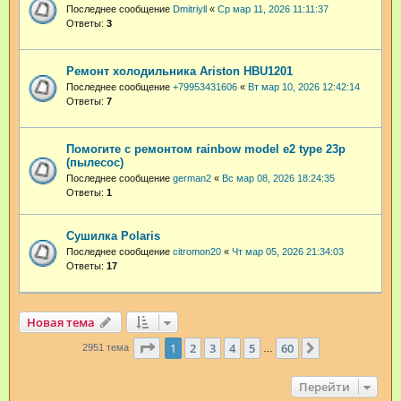
Последнее сообщение
Dmitriyll
«
Ср мар 11, 2026 11:11:37
Ответы:
3
Ремонт холодильника Ariston HBU1201
Последнее сообщение
+79953431606
«
Вт мар 10, 2026 12:42:14
Ответы:
7
Помогите с ремонтом rainbow model e2 type 23p
(пылесос)
Последнее сообщение
german2
«
Вс мар 08, 2026 18:24:35
Ответы:
1
Сушилка Polaris
Последнее сообщение
citromon20
«
Чт мар 05, 2026 21:34:03
Ответы:
17
Новая тема
Страница
1
из
60
1
2
3
4
5
60
След.
2951 тема
…
Перейти