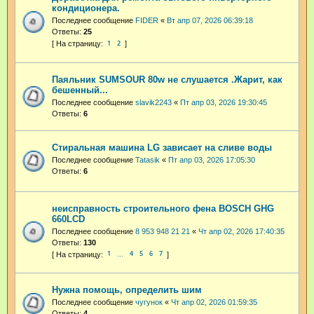
кондиционера.
Последнее сообщение
FIDER
«
Вт апр 07, 2026 06:39:18
Ответы:
25
1
2
Паяльник SUMSOUR 80w не слушается .Жарит, как
бешенный...
Последнее сообщение
slavik2243
«
Пт апр 03, 2026 19:30:45
Ответы:
6
Стиральная машина LG зависает на сливе воды
Последнее сообщение
Tatasik
«
Пт апр 03, 2026 17:05:30
Ответы:
6
неисправность строительного фена BOSCH GHG
660LСD
Последнее сообщение
8 953 948 21 21
«
Чт апр 02, 2026 17:40:35
Ответы:
130
1
4
5
6
7
…
Нужна помощь, определить шим
Последнее сообщение
чугунок
«
Чт апр 02, 2026 01:59:35
Ответы:
4