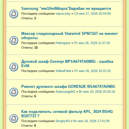
Samsung "ww10m86bqoa"Барабан не вращается
Последнее сообщение
vlasovzloy
«
Сб июн 27, 2026 20:44:59
Ответы:
2
Миксер стационарный Starwind SPM7167 не меняет
обороты
Последнее сообщение
Pelengator
«
Пт июн 26, 2026 11:07:26
Ответы:
15
Духовой шкаф Gorenje BPSA6747A08BG - ошибка
Er06
Последнее сообщение
YellowField
«
Пт июн 26, 2026 10:31:29
Ремонт духового шкафа GORENJE BSA6747A04BG
Последнее сообщение
АлександрNZ
«
Вт июн 16, 2026 20:26:18
Ответы:
6
Как подключить сетевой фильтр KPL_3024 BSHG
B107733 ?
Последнее сообщение
SergeyNS
«
Вт июн 16, 2026 17:41:09
Ответы:
6