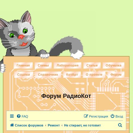
Главная
Схемы
Лаборатория
Статьи
Обучалка
Ссылки
Справочник
КотАрт
О проекте
Форум
Форум РадиоКот
FAQ
Регистрация
Вход
П
Список форумов
Ремонт
Не стирает, не готовит
о