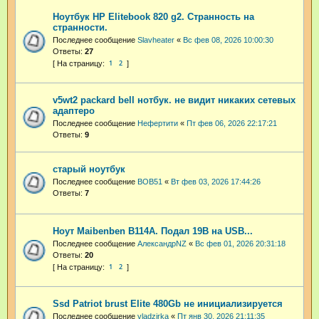
Ноутбук HP Elitebook 820 g2. Странность на
странности.
Последнее сообщение
Slavheater
«
Вс фев 08, 2026 10:00:30
Ответы:
27
1
2
v5wt2 packard bell нотбук. не видит никаких сетевых
адаптеро
Последнее сообщение
Нефертити
«
Пт фев 06, 2026 22:17:21
Ответы:
9
старый ноутбук
Последнее сообщение
BOB51
«
Вт фев 03, 2026 17:44:26
Ответы:
7
Ноут Maibenben B114A. Подал 19В на USB...
Последнее сообщение
АлександрNZ
«
Вс фев 01, 2026 20:31:18
Ответы:
20
1
2
Ssd Patriot brust Elite 480Gb не инициализируется
Последнее сообщение
vladzirka
«
Пт янв 30, 2026 21:11:35