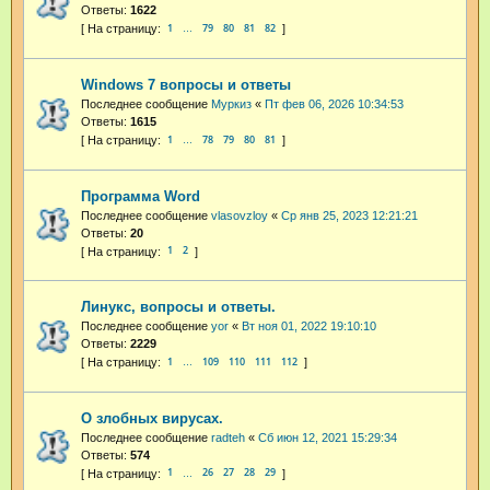
Ответы:
1622
1
79
80
81
82
…
Windows 7 вопросы и ответы
Последнее сообщение
Муркиз
«
Пт фев 06, 2026 10:34:53
Ответы:
1615
1
78
79
80
81
…
Программа Word
Последнее сообщение
vlasovzloy
«
Ср янв 25, 2023 12:21:21
Ответы:
20
1
2
Линукс, вопросы и ответы.
Последнее сообщение
yor
«
Вт ноя 01, 2022 19:10:10
Ответы:
2229
1
109
110
111
112
…
О злобных вирусах.
Последнее сообщение
radteh
«
Сб июн 12, 2021 15:29:34
Ответы:
574
1
26
27
28
29
…