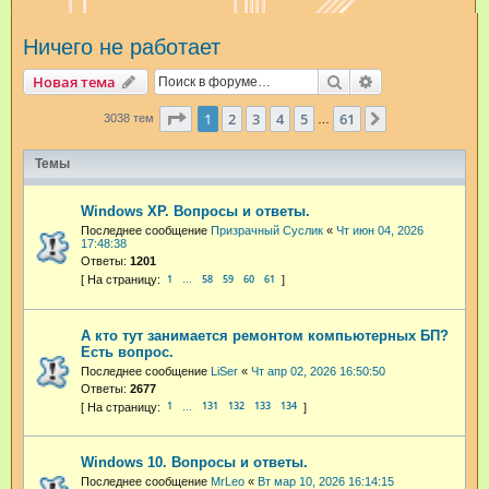
и
Ничего не работает
с
к
Поиск
Расширенный п
Новая тема
Страница
1
из
61
1
2
3
4
5
61
След.
3038 тем
…
Темы
Windows XP. Вопросы и ответы.
Последнее сообщение
Призрачный Суслик
«
Чт июн 04, 2026
17:48:38
Ответы:
1201
1
58
59
60
61
…
А кто тут занимается ремонтом компьютерных БП?
Есть вопрос.
Последнее сообщение
LiSer
«
Чт апр 02, 2026 16:50:50
Ответы:
2677
1
131
132
133
134
…
Windows 10. Вопросы и ответы.
Последнее сообщение
MrLeo
«
Вт мар 10, 2026 16:14:15