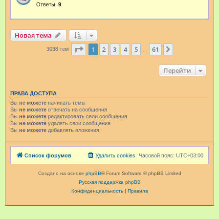
Ответы:
9
Новая тема
Страница
1
из
61
1
2
3
4
5
61
След.
3038 тем
…
Перейти
ПРАВА ДОСТУПА
Вы
не можете
начинать темы
Вы
не можете
отвечать на сообщения
Вы
не можете
редактировать свои сообщения
Вы
не можете
удалять свои сообщения
Вы
не можете
добавлять вложения
Список форумов
Удалить cookies
Часовой пояс:
UTC+03:00
Создано на основе
phpBB
® Forum Software © phpBB Limited
Русская поддержка phpBB
Конфиденциальность
|
Правила