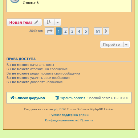
Ответы:
8
Новая тема
Страница
1
из
61
1
2
3
4
5
61
След.
3040 тем
…
Перейти
ПРАВА ДОСТУПА
Вы
не можете
начинать темы
Вы
не можете
отвечать на сообщения
Вы
не можете
редактировать свои сообщения
Вы
не можете
удалять свои сообщения
Вы
не можете
добавлять вложения
Список форумов
Удалить cookies
Часовой пояс:
UTC+03:00
Создано на основе
phpBB
® Forum Software © phpBB Limited
Русская поддержка phpBB
Конфиденциальность
|
Правила