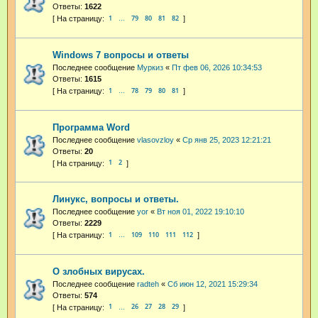
Ответы:
1622
1
79
80
81
82
…
Windows 7 вопросы и ответы
Последнее сообщение
Муркиз
«
Пт фев 06, 2026 10:34:53
Ответы:
1615
1
78
79
80
81
…
Программа Word
Последнее сообщение
vlasovzloy
«
Ср янв 25, 2023 12:21:21
Ответы:
20
1
2
Линукс, вопросы и ответы.
Последнее сообщение
yor
«
Вт ноя 01, 2022 19:10:10
Ответы:
2229
1
109
110
111
112
…
О злобных вирусах.
Последнее сообщение
radteh
«
Сб июн 12, 2021 15:29:34
Ответы:
574
1
26
27
28
29
…