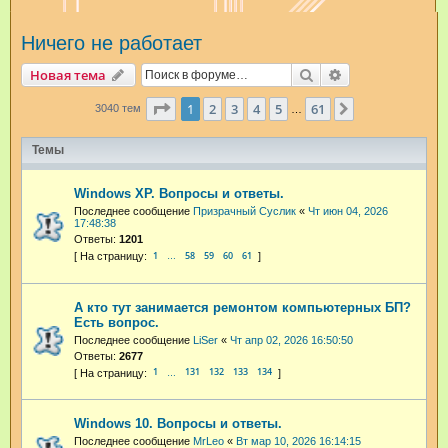
и
Ничего не работает
с
к
Поиск
Расширенный п
Новая тема
Страница
1
из
61
1
2
3
4
5
61
След.
3040 тем
…
Темы
Windows XP. Вопросы и ответы.
Последнее сообщение
Призрачный Суслик
«
Чт июн 04, 2026
17:48:38
Ответы:
1201
1
58
59
60
61
…
А кто тут занимается ремонтом компьютерных БП?
Есть вопрос.
Последнее сообщение
LiSer
«
Чт апр 02, 2026 16:50:50
Ответы:
2677
1
131
132
133
134
…
Windows 10. Вопросы и ответы.
Последнее сообщение
MrLeo
«
Вт мар 10, 2026 16:14:15