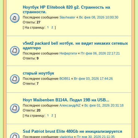
Ноутбук HP Elitebook 820 g2. Странность на
странности.
Последнее сообщение
Slavheater
«
Вс фев 08, 2026 10:00:30
Ответы:
27
1
2
v5wt2 packard bell нотбук. не видит никаких сетевых
адаптеро
Последнее сообщение
Нефертити
«
Пт фев 06, 2026 22:17:21
Ответы:
9
старый ноутбук
Последнее сообщение
BOB51
«
Вт фев 03, 2026 17:44:26
Ответы:
7
Ноут Maibenben B114A. Подал 19В на USB...
Последнее сообщение
АлександрNZ
«
Вс фев 01, 2026 20:31:18
Ответы:
20
1
2
Ssd Patriot brust Elite 480Gb не инициализируется
Последнее сообщение
vladzirka
«
Пт янв 30, 2026 21:11:35