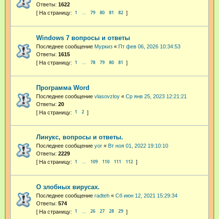
Ответы:
1622
1
79
80
81
82
…
Windows 7 вопросы и ответы
Последнее сообщение
Муркиз
«
Пт фев 06, 2026 10:34:53
Ответы:
1615
1
78
79
80
81
…
Программа Word
Последнее сообщение
vlasovzloy
«
Ср янв 25, 2023 12:21:21
Ответы:
20
1
2
Линукс, вопросы и ответы.
Последнее сообщение
yor
«
Вт ноя 01, 2022 19:10:10
Ответы:
2229
1
109
110
111
112
…
О злобных вирусах.
Последнее сообщение
radteh
«
Сб июн 12, 2021 15:29:34
Ответы:
574
1
26
27
28
29
…