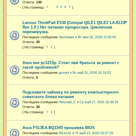
Ответы:
130
1
4
5
6
7
…
Lenovo ThinkPad E530 (Compal QILE1 QILE2 LA-8133P
Rev 1.0 ) Нет питания процессора. Цикличная
перезагрузка.
Последнее сообщение
Slavheater
«
Вт июн 02, 2026 10:50:00
Ответы:
20
1
2
Asus eee pc1215p. Стоит лви браться за ремонт с
такой проблемой?
Последнее сообщение
gsmart
«
Вс май 31, 2026 16:19:53
Ответы:
5
Подскажите чайнику по ремонту компьютерного
советского блока питания
Последнее сообщение
Николай_С
«
Ср май 27, 2026 16:38:24
Ответы:
20
1
2
Asus F513EA-BQ1545 прошивка BIOS
Последнее сообщение
00Lex41
«
Чт май 21, 2026 03:07:29