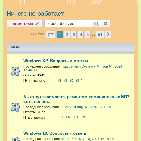
и
Ничего не работает
с
к
Поиск
Расширенный п
Новая тема
Страница
1
из
61
1
2
3
4
5
61
След.
3038 тем
…
Темы
Windows XP. Вопросы и ответы.
Последнее сообщение
Призрачный Суслик
«
Чт июн 04, 2026
17:48:38
Ответы:
1201
1
58
59
60
61
…
А кто тут занимается ремонтом компьютерных БП?
Есть вопрос.
Последнее сообщение
LiSer
«
Чт апр 02, 2026 16:50:50
Ответы:
2677
1
131
132
133
134
…
Windows 10. Вопросы и ответы.
Последнее сообщение
MrLeo
«
Вт мар 10, 2026 16:14:15