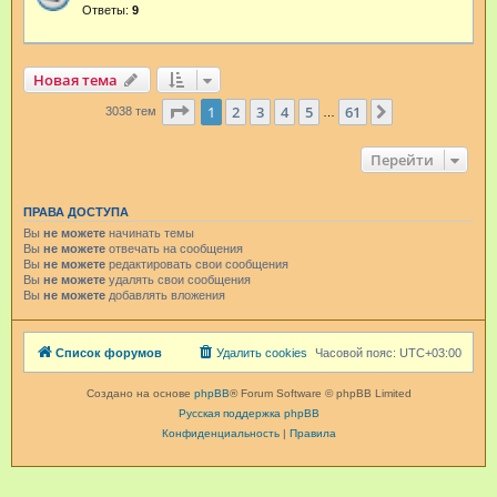
Ответы:
9
Новая тема
Страница
1
из
61
1
2
3
4
5
61
След.
3038 тем
…
Перейти
ПРАВА ДОСТУПА
Вы
не можете
начинать темы
Вы
не можете
отвечать на сообщения
Вы
не можете
редактировать свои сообщения
Вы
не можете
удалять свои сообщения
Вы
не можете
добавлять вложения
Список форумов
Удалить cookies
Часовой пояс:
UTC+03:00
Создано на основе
phpBB
® Forum Software © phpBB Limited
Русская поддержка phpBB
Конфиденциальность
|
Правила