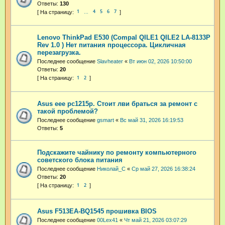
Ответы:
130
1
4
5
6
7
…
Lenovo ThinkPad E530 (Compal QILE1 QILE2 LA-8133P
Rev 1.0 ) Нет питания процессора. Цикличная
перезагрузка.
Последнее сообщение
Slavheater
«
Вт июн 02, 2026 10:50:00
Ответы:
20
1
2
Asus eee pc1215p. Стоит лви браться за ремонт с
такой проблемой?
Последнее сообщение
gsmart
«
Вс май 31, 2026 16:19:53
Ответы:
5
Подскажите чайнику по ремонту компьютерного
советского блока питания
Последнее сообщение
Николай_С
«
Ср май 27, 2026 16:38:24
Ответы:
20
1
2
Asus F513EA-BQ1545 прошивка BIOS
Последнее сообщение
00Lex41
«
Чт май 21, 2026 03:07:29