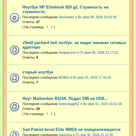
Ноутбук HP Elitebook 820 g2. Странность на
странности.
Последнее сообщение
Slavheater
«
Вс фев 08, 2026 10:00:30
Ответы:
27
1
2
v5wt2 packard bell нотбук. не видит никаких сетевых
адаптеро
Последнее сообщение
Нефертити
«
Пт фев 06, 2026 22:17:21
Ответы:
9
старый ноутбук
Последнее сообщение
BOB51
«
Вт фев 03, 2026 17:44:26
Ответы:
7
Ноут Maibenben B114A. Подал 19В на USB...
Последнее сообщение
АлександрNZ
«
Вс фев 01, 2026 20:31:18
Ответы:
20
1
2
Ssd Patriot brust Elite 480Gb не инициализируется
Последнее сообщение
vladzirka
«
Пт янв 30, 2026 21:11:35