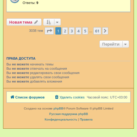
Ответы:
9
Новая тема
Страница
1
из
61
1
2
3
4
5
61
След.
3038 тем
…
Перейти
ПРАВА ДОСТУПА
Вы
не можете
начинать темы
Вы
не можете
отвечать на сообщения
Вы
не можете
редактировать свои сообщения
Вы
не можете
удалять свои сообщения
Вы
не можете
добавлять вложения
Список форумов
Удалить cookies
Часовой пояс:
UTC+03:00
Создано на основе
phpBB
® Forum Software © phpBB Limited
Русская поддержка phpBB
Конфиденциальность
|
Правила