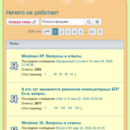
и
Ничего не работает
с
к
Поиск
Расширенный п
Новая тема
Страница
1
из
61
1
2
3
4
5
61
След.
3038 тем
…
Темы
Windows XP. Вопросы и ответы.
Последнее сообщение
Призрачный Суслик
«
Чт июн 04, 2026
17:48:38
Ответы:
1201
1
58
59
60
61
…
А кто тут занимается ремонтом компьютерных БП?
Есть вопрос.
Последнее сообщение
LiSer
«
Чт апр 02, 2026 16:50:50
Ответы:
2677
1
131
132
133
134
…
Windows 10. Вопросы и ответы.
Последнее сообщение
MrLeo
«
Вт мар 10, 2026 16:14:15