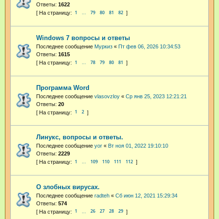
Ответы:
1622
1
79
80
81
82
…
Windows 7 вопросы и ответы
Последнее сообщение
Муркиз
«
Пт фев 06, 2026 10:34:53
Ответы:
1615
1
78
79
80
81
…
Программа Word
Последнее сообщение
vlasovzloy
«
Ср янв 25, 2023 12:21:21
Ответы:
20
1
2
Линукс, вопросы и ответы.
Последнее сообщение
yor
«
Вт ноя 01, 2022 19:10:10
Ответы:
2229
1
109
110
111
112
…
О злобных вирусах.
Последнее сообщение
radteh
«
Сб июн 12, 2021 15:29:34
Ответы:
574
1
26
27
28
29
…