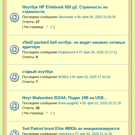
Ноутбук HP Elitebook 820 g2. Странность на
странности.
Последнее сообщение
Slavheater
«
Вс фев 08, 2026 10:00:30
Ответы:
27
1
2
v5wt2 packard bell нотбук. не видит никаких сетевых
адаптеро
Последнее сообщение
Нефертити
«
Пт фев 06, 2026 22:17:21
Ответы:
9
старый ноутбук
Последнее сообщение
BOB51
«
Вт фев 03, 2026 17:44:26
Ответы:
7
Ноут Maibenben B114A. Подал 19В на USB...
Последнее сообщение
АлександрNZ
«
Вс фев 01, 2026 20:31:18
Ответы:
20
1
2
Ssd Patriot brust Elite 480Gb не инициализируется
Последнее сообщение
vladzirka
«
Пт янв 30, 2026 21:11:35