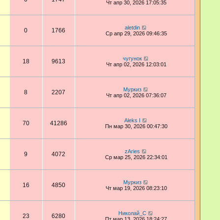
Чт апр 30, 2026 17:05:35
aletdin
0
1766
Ср апр 29, 2026 09:46:35
чугунок
18
9613
Чт апр 02, 2026 12:03:01
Муркиз
8
2207
Чт апр 02, 2026 07:36:07
Aleks I
70
41286
Пн мар 30, 2026 00:47:30
zAries
9
4072
Ср мар 25, 2026 22:34:01
Муркиз
16
4850
Чт мар 19, 2026 08:23:10
Николай_С
23
6280
Пт мар 13, 2026 18:24:27