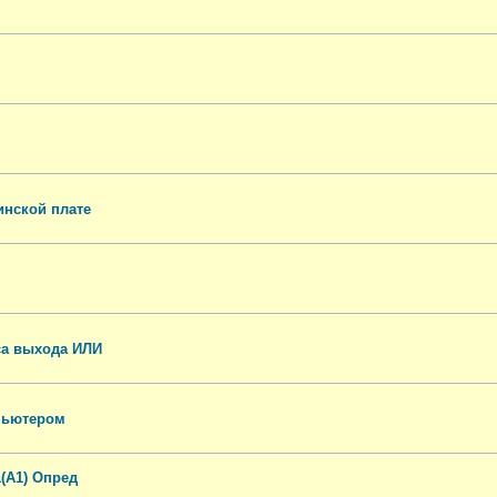
инской плате
са выхода ИЛИ
мпьютером
1(A1) Опред