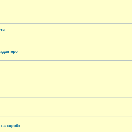
ти.
 адаптеро
а на коробк