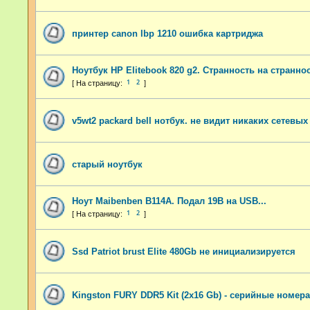
принтер canon lbp 1210 ошибка картриджа
Ноутбук HP Elitebook 820 g2. Странность на страннос
1
2
v5wt2 packard bell нотбук. не видит никаких сетевых
старый ноутбук
Ноут Maibenben B114A. Подал 19В на USB...
1
2
Ssd Patriot brust Elite 480Gb не инициализируется
Kingston FURY DDR5 Kit (2x16 Gb) - серийные номер