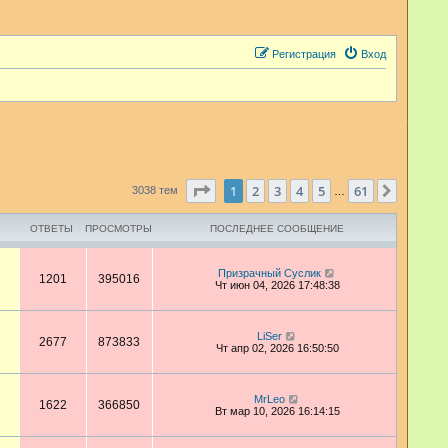
Регистрация
Вход
Страница
1
из
61
1
2
3
4
5
61
След.
3038 тем
…
ОТВЕТЫ
ПРОСМОТРЫ
ПОСЛЕДНЕЕ СООБЩЕНИЕ
Призрачный Суслик
1201
395016
Чт июн 04, 2026 17:48:38
LiSer
2677
873833
Чт апр 02, 2026 16:50:50
MrLeo
1622
366850
Вт мар 10, 2026 16:14:15