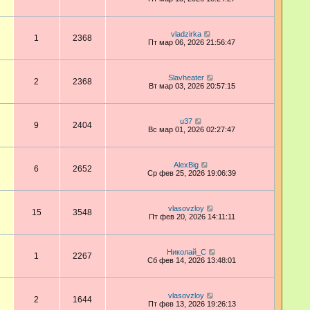
vladzirka
1
2368
Пт мар 06, 2026 21:56:47
Slavheater
2
2368
Вт мар 03, 2026 20:57:15
u37
9
2404
Вс мар 01, 2026 02:27:47
AlexBig
6
2652
Ср фев 25, 2026 19:06:39
vlasovzloy
15
3548
Пт фев 20, 2026 14:11:11
Николай_С
1
2267
Сб фев 14, 2026 13:48:01
vlasovzloy
2
1644
Пт фев 13, 2026 19:26:13