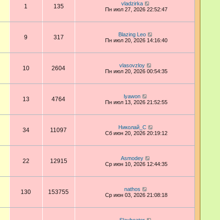
vladzirka
1
135
Пн июл 27, 2026 22:52:47
Blazing Leo
9
317
Пн июл 20, 2026 14:16:40
vlasovzloy
10
2604
Пн июл 20, 2026 00:54:35
lyawon
13
4764
Пн июл 13, 2026 21:52:55
Николай_С
34
11097
Сб июн 20, 2026 20:19:12
Asmodey
22
12915
Ср июн 10, 2026 12:44:35
nathos
130
153755
Ср июн 03, 2026 21:08:18