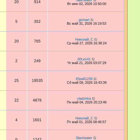
Slavheater
20
914
Вт июн 02, 2026 10:50:00
gsmart
5
352
Вс май 31, 2026 16:19:53
Николай_С
20
765
Ср май 27, 2026 16:38:24
00Lex41
2
249
Чт май 21, 2026 03:07:29
Юрий1239
25
19535
Сб май 09, 2026 16:43:39
vladzirka
22
4878
Пн май 04, 2026 20:13:46
Николай_С
4
1601
Пт май 01, 2026 08:46:57
Slavheater
0
1747