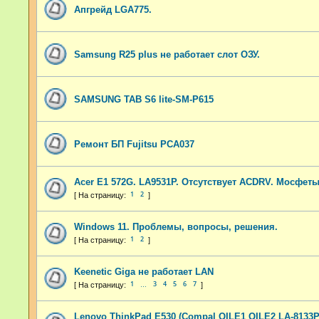
Апгрейд LGA775.
Samsung R25 plus не работает слот ОЗУ.
SAMSUNG TAB S6 lite-SM-P615
Ремонт БП Fujitsu PCA037
Acer E1 572G. LA9531P. Отсутствует ACDRV. Мосфет
1
2
Windows 11. Проблемы, вопросы, решения.
1
2
Keenetic Giga не работает LAN
1
3
4
5
6
7
…
Lenovo ThinkPad E530 (Compal QILE1 QILE2 LA-8133P 