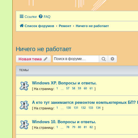
Ссылки
FAQ
Список форумов
Ремонт
Ничего не работает
Ничего не работает
Поиск
Расширенн
Новая тема
ТЕМЫ
Windows XP. Вопросы и ответы.
1
57
58
59
60
61
…
А кто тут занимается ремонтом компьютерных БП? 
1
130
131
132
133
134
…
Windows 10. Вопросы и ответы.
1
78
79
80
81
82
…