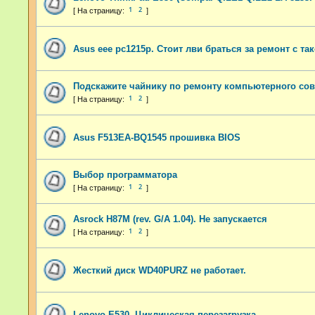
1
2
Asus eee pc1215p. Стоит лви браться за ремонт с т
Подскажите чайнику по ремонту компьютерного сов
1
2
Asus F513EA-BQ1545 прошивка BIOS
Выбор программатора
1
2
Asrock H87M (rev. G/A 1.04). Не запускается
1
2
Жесткий диск WD40PURZ не работает.
Lenovo E530. Циклическая перезагрузка.