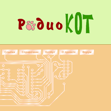
Ссылки
Справочник
КотАрт
О проекте
Форум