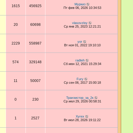
Муркиз
1615
456925
Пт фев 06, 2026 10:34:53
vlasovzloy
20
60698
Ср янв 25, 2023 12:21:21
yor
2229
558987
Вт ноя 01, 2022 19:10:10
radteh
574
329148
Сб июн 12, 2021 15:29:34
Fury
11
50007
Ср сен 06, 2017 15:00:18
Транзистор_за_2к
0
230
Ср июл 29, 2026 00:58:31
Xyrex
1
2527
Вт июл 28, 2026 19:11:22