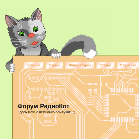
Главная
Схемы
Лаборатория
Статьи
Обучалка
Форум РадиоКот
Здесь можно немножко помяукать :)