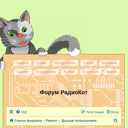
Главная
Схемы
Лаборатория
Статьи
Обучалка
Ссылки
Справочник
КотАрт
О проекте
Форум
Форум РадиоКот
FAQ
Регистрация
Вход
П
Список форумов
Ремонт
Дохлые потаскунчики
о