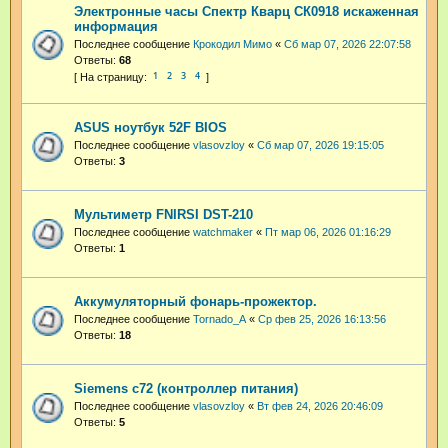
Электронные часы Спектр Кварц СК0918 искаженная
информация
Последнее сообщение
Крокодил Мимо
«
Сб мар 07, 2026 22:07:58
Ответы:
68
1
2
3
4
ASUS ноутбук 52F BIOS
Последнее сообщение
vlasovzloy
«
Сб мар 07, 2026 19:15:05
Ответы:
3
Мультиметр FNIRSI DST-210
Последнее сообщение
watchmaker
«
Пт мар 06, 2026 01:16:29
Ответы:
1
Аккумуляторный фонарь-прожектор.
Последнее сообщение
Tornado_A
«
Ср фев 25, 2026 16:13:56
Ответы:
18
Siemens c72 (контроллер питания)
Последнее сообщение
vlasovzloy
«
Вт фев 24, 2026 20:46:09
Ответы:
5