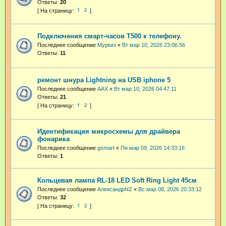
Ответы:
20
1
2
Подключения смарт-часов Т500 к телефону.
Последнее сообщение
Муркиз
«
Вт мар 10, 2026 23:06:56
Ответы:
11
ремонт шнура Lightning на USB iphone 5
Последнее сообщение
AAX
«
Вт мар 10, 2026 04:47:11
Ответы:
21
1
2
Идентификация микросхемы для драйвера
фонарика
Последнее сообщение
gsmart
«
Пн мар 09, 2026 14:33:16
Ответы:
1
Кольцевая лампа RL-18 LED Soft Ring Light 45см
Последнее сообщение
АлександрNZ
«
Вс мар 08, 2026 20:33:12
Ответы:
32
1
2