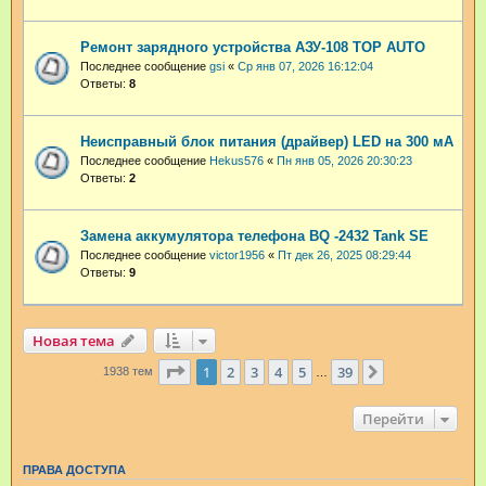
Ремонт зарядного устройства АЗУ-108 TOP AUTO
Последнее сообщение
gsi
«
Ср янв 07, 2026 16:12:04
Ответы:
8
Неисправный блок питания (драйвер) LED на 300 мА
Последнее сообщение
Hekus576
«
Пн янв 05, 2026 20:30:23
Ответы:
2
Замена аккумулятора телефона BQ -2432 Tank SE
Последнее сообщение
victor1956
«
Пт дек 26, 2025 08:29:44
Ответы:
9
Новая тема
Страница
1
из
39
1
2
3
4
5
39
След.
1938 тем
…
Перейти
ПРАВА ДОСТУПА