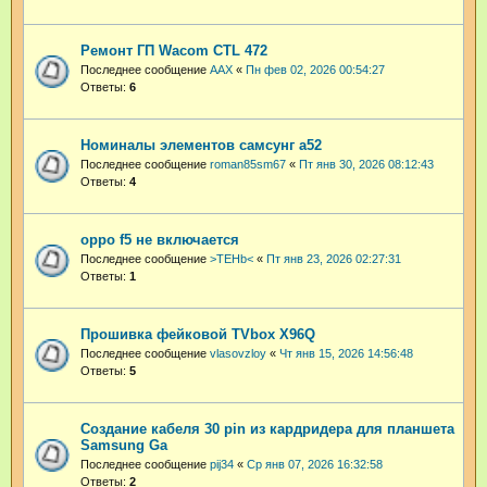
Ремонт ГП Wacom CTL 472
Последнее сообщение
AAX
«
Пн фев 02, 2026 00:54:27
Ответы:
6
Номиналы элементов самсунг а52
Последнее сообщение
roman85sm67
«
Пт янв 30, 2026 08:12:43
Ответы:
4
oppo f5 не включается
Последнее сообщение
>TEHb<
«
Пт янв 23, 2026 02:27:31
Ответы:
1
Прошивка фейковой TVbox X96Q
Последнее сообщение
vlasovzloy
«
Чт янв 15, 2026 14:56:48
Ответы:
5
Создание кабеля 30 pin из кардридера для планшета
Samsung Ga
Последнее сообщение
pij34
«
Ср янв 07, 2026 16:32:58
Ответы:
2