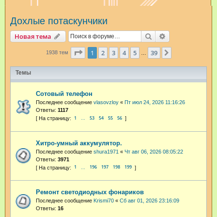
и
Дохлые потаскунчики
с
к
Поиск
Расширенный п
Новая тема
Страница
1
из
39
1
2
3
4
5
39
След.
1938 тем
…
Темы
Сотовый телефон
Последнее сообщение
vlasovzloy
«
Пт июл 24, 2026 11:16:26
Ответы:
1117
1
53
54
55
56
…
Хитро-умный аккумулятор.
Последнее сообщение
shura1971
«
Чт авг 06, 2026 08:05:22
Ответы:
3971
1
196
197
198
199
…
Ремонт светодиодных фонариков
Последнее сообщение
Krismi70
«
Сб авг 01, 2026 23:16:09
Ответы:
16