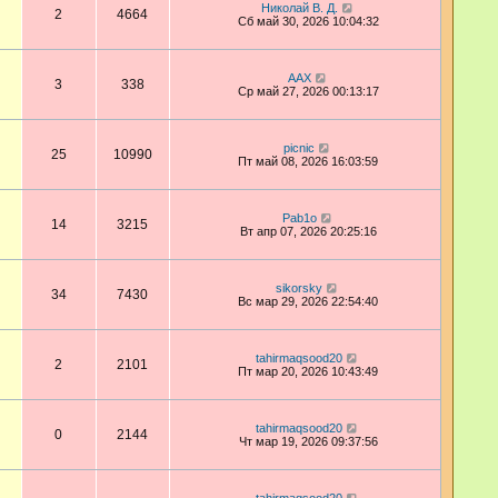
Николай В. Д.
2
4664
Сб май 30, 2026 10:04:32
AAX
3
338
Ср май 27, 2026 00:13:17
picnic
25
10990
Пт май 08, 2026 16:03:59
Pab1o
14
3215
Вт апр 07, 2026 20:25:16
sikorsky
34
7430
Вс мар 29, 2026 22:54:40
tahirmaqsood20
2
2101
Пт мар 20, 2026 10:43:49
tahirmaqsood20
0
2144
Чт мар 19, 2026 09:37:56