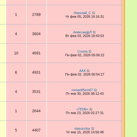
Николай_С
1
2789
Чт фев 05, 2026 16:16:31
АлександрЛ
4
3604
Вт фев 03, 2026 18:43:53
Croma
10
4691
Пн фев 02, 2026 05:06:22
AAX
6
4931
Пн фев 02, 2026 00:54:27
roman85sm67
4
3531
Пт янв 30, 2026 08:12:43
>TEHb<
1
2644
Пт янв 23, 2026 02:27:31
vlasovzloy
5
4407
Чт янв 15, 2026 14:56:48