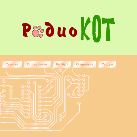
Ссылки
Справочник
КотАрт
О проекте
Форум