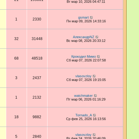
Вт мар 10, 2026 04:47:11
gsmart
1
2330
Пн мар 09, 2026 14:33:16
АлександрNZ
32
31448
Вс мар 08, 2026 20:33:12
Крокодил Мимо
68
48518
Сб мар 07, 2026 22:07:58
vlasovzloy
3
2437
Сб мар 07, 2026 19:15:05
watchmaker
1
2132
Пт мар 06, 2026 01:16:29
Tornado_A
18
9882
Ср фев 25, 2026 16:13:56
vlasovzloy
5
2840
Вт фев 24, 2026 20:46:09