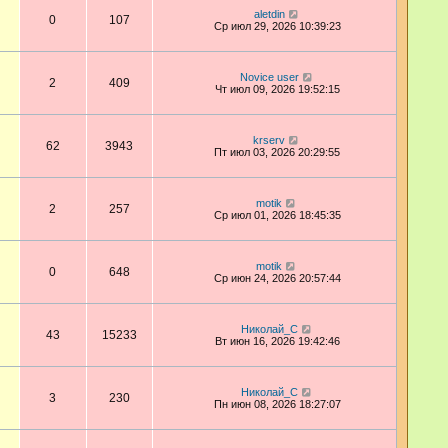
aletdin
0
107
Ср июл 29, 2026 10:39:23
Novice user
2
409
Чт июл 09, 2026 19:52:15
krserv
62
3943
Пт июл 03, 2026 20:29:55
motik
2
257
Ср июл 01, 2026 18:45:35
motik
0
648
Ср июн 24, 2026 20:57:44
Николай_С
43
15233
Вт июн 16, 2026 19:42:46
Николай_С
3
230
Пн июн 08, 2026 18:27:07