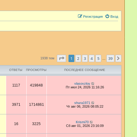
Регистрация
Вход
Страница
1
из
39
1
2
3
4
5
39
След.
1938 тем
…
ОТВЕТЫ
ПРОСМОТРЫ
ПОСЛЕДНЕЕ СООБЩЕНИЕ
vlasovzloy
1117
419848
Пт июл 24, 2026 11:16:26
shura1971
3971
1714861
Чт авг 06, 2026 08:05:22
Krismi70
16
3225
Сб авг 01, 2026 23:16:09