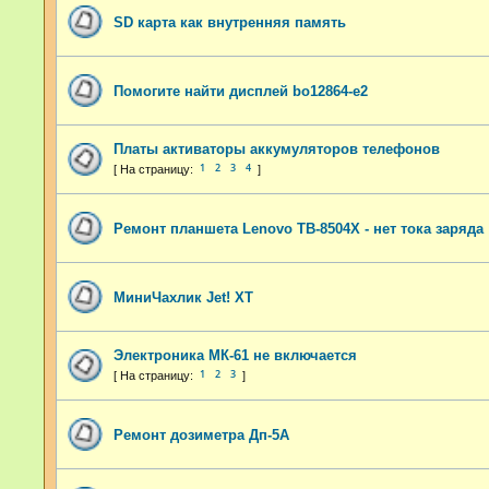
SD карта как внутренняя память
Помогите найти дисплей bo12864-e2
Платы активаторы аккумуляторов телефонов
1
2
3
4
Ремонт планшета Lenovo TB-8504X - нет тока заряда
МиниЧахлик Jet! XT
Электроника МК-61 не включается
1
2
3
Ремонт дозиметра Дп-5А