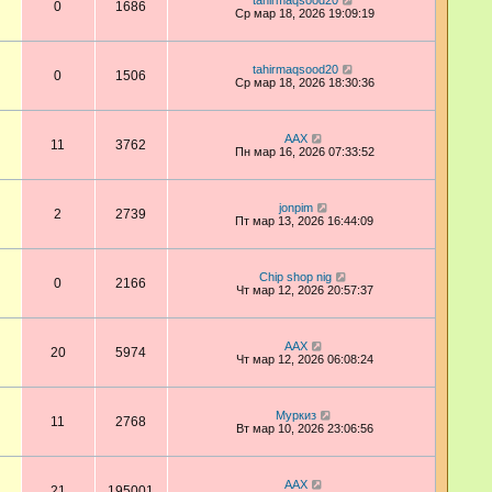
tahirmaqsood20
0
1686
Ср мар 18, 2026 19:09:19
tahirmaqsood20
0
1506
Ср мар 18, 2026 18:30:36
AAX
11
3762
Пн мар 16, 2026 07:33:52
jonpim
2
2739
Пт мар 13, 2026 16:44:09
Chip shop nig
0
2166
Чт мар 12, 2026 20:57:37
AAX
20
5974
Чт мар 12, 2026 06:08:24
Муркиз
11
2768
Вт мар 10, 2026 23:06:56
AAX
21
195001