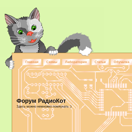
Главная
Схемы
Лаборатория
Статьи
Обучалка
Форум РадиоКот
Здесь можно немножко помяукать :)