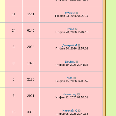
Муркиз
11
2511
Пн фев 23, 2026 08:20:17
Croma
24
6146
Пт фев 20, 2026 15:04:15
Дмитрий М
3
2034
Пт фев 20, 2026 11:57:02
Dephist
0
1376
Чт фев 19, 2026 22:41:15
pij34
5
2130
Вс фев 15, 2026 14:06:52
vlasovzloy
3
2921
Чт фев 12, 2026 07:54:31
Николай_С
15
3399
Чт фев 05, 2026 22:40:38