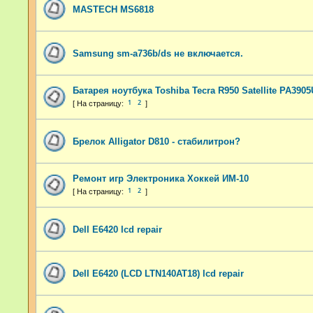
MASTECH MS6818
Samsung sm-a736b/ds не включается.
Батарея ноутбука Toshiba Tecra R950 Satellite PA390
1
2
Брелок Alligator D810 - стабилитрон?
Ремонт игр Электроника Хоккей ИМ-10
1
2
Dell E6420 lcd repair
Dell E6420 (LCD LTN140AT18) lcd repair