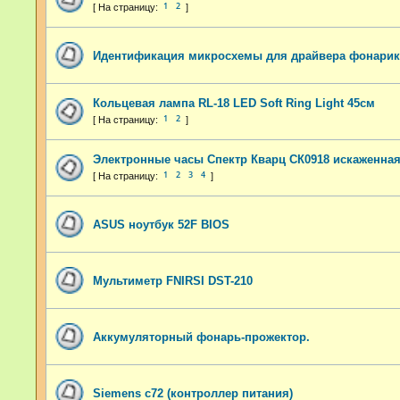
1
2
Идентификация микросхемы для драйвера фонарик
Кольцевая лампа RL-18 LED Soft Ring Light 45см
1
2
Электронные часы Спектр Кварц СК0918 искаженна
1
2
3
4
ASUS ноутбук 52F BIOS
Мультиметр FNIRSI DST-210
Аккумуляторный фонарь-прожектор.
Siemens c72 (контроллер питания)