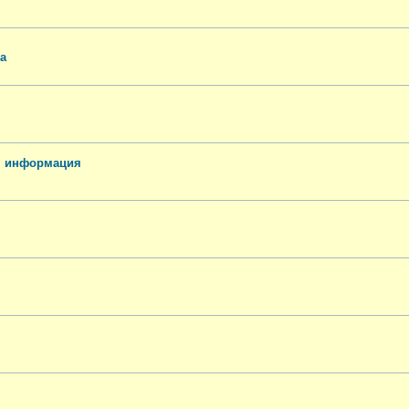
а
я информация