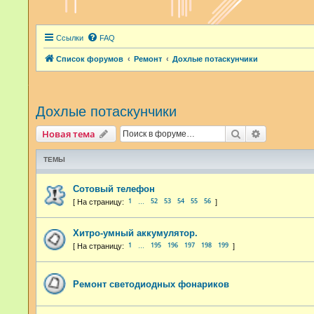
Ссылки
FAQ
Список форумов
Ремонт
Дохлые потаскунчики
Дохлые потаскунчики
Поиск
Расширенн
Новая тема
ТЕМЫ
Сотовый телефон
1
52
53
54
55
56
…
Хитро-умный аккумулятор.
1
195
196
197
198
199
…
Ремонт светодиодных фонариков