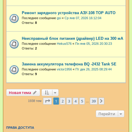
Ремонт зарядного устройства АЗУ-108 TOP AUTO
Последнее сообщение
gsi
«
Ср янв 07, 2026 16:12:04
Ответы:
8
Неисправный блок питания (драйвер) LED на 300 мА
Последнее сообщение
Hekus576
«
Пн янв 05, 2026 20:30:23
Ответы:
2
Замена аккумулятора телефона BQ -2432 Tank SE
Последнее сообщение
victor1956
«
Пт дек 26, 2025 08:29:44
Ответы:
9
Новая тема
Страница
1
из
39
1
2
3
4
5
39
След.
1938 тем
…
Перейти
ПРАВА ДОСТУПА