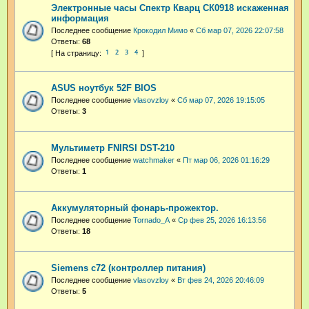
Электронные часы Спектр Кварц СК0918 искаженная
информация
Последнее сообщение
Крокодил Мимо
«
Сб мар 07, 2026 22:07:58
Ответы:
68
1
2
3
4
ASUS ноутбук 52F BIOS
Последнее сообщение
vlasovzloy
«
Сб мар 07, 2026 19:15:05
Ответы:
3
Мультиметр FNIRSI DST-210
Последнее сообщение
watchmaker
«
Пт мар 06, 2026 01:16:29
Ответы:
1
Аккумуляторный фонарь-прожектор.
Последнее сообщение
Tornado_A
«
Ср фев 25, 2026 16:13:56
Ответы:
18
Siemens c72 (контроллер питания)
Последнее сообщение
vlasovzloy
«
Вт фев 24, 2026 20:46:09
Ответы:
5