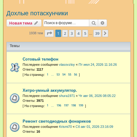
и
Дохлые потаскунчики
с
к
Поиск
Расширенный п
Новая тема
Страница
1
из
39
1
2
3
4
5
39
След.
1938 тем
…
Темы
Сотовый телефон
Последнее сообщение
vlasovzloy
«
Пт июл 24, 2026 11:16:26
Ответы:
1117
1
53
54
55
56
…
Хитро-умный аккумулятор.
Последнее сообщение
shura1971
«
Чт авг 06, 2026 08:05:22
Ответы:
3971
1
196
197
198
199
…
Ремонт светодиодных фонариков
Последнее сообщение
Krismi70
«
Сб авг 01, 2026 23:16:09
Ответы:
16