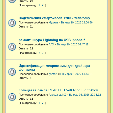
Ответы:
20
1
2
Подключения смарт-часов Т500 к телефону.
Последнее сообщение
Муркиз
«
Вт мар 10, 2026 23:06:56
Ответы:
11
ремонт шнура Lightning на USB iphone 5
Последнее сообщение
AAX
«
Вт мар 10, 2026 04:47:11
Ответы:
21
1
2
Идентификация микросхемы для драйвера
фонарика
Последнее сообщение
gsmart
«
Пн мар 09, 2026 14:33:16
Ответы:
1
Кольцевая лампа RL-18 LED Soft Ring Light 45см
Последнее сообщение
АлександрNZ
«
Вс мар 08, 2026 20:33:12
Ответы:
32
1
2