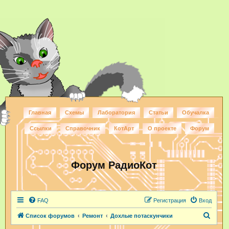
Главная
Схемы
Лаборатория
Статьи
Обучалка
Ссылки
Справочник
КотАрт
О проекте
Форум
Форум РадиоКот
FAQ
Регистрация
Вход
П
Список форумов
Ремонт
Дохлые потаскунчики
о