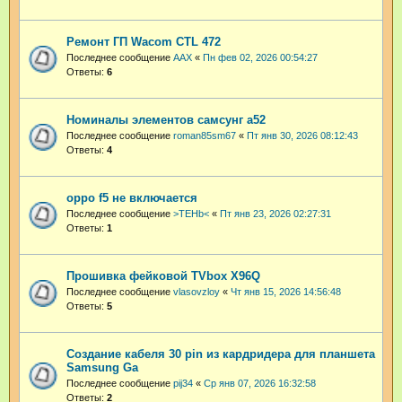
Ремонт ГП Wacom CTL 472
Последнее сообщение
AAX
«
Пн фев 02, 2026 00:54:27
Ответы:
6
Номиналы элементов самсунг а52
Последнее сообщение
roman85sm67
«
Пт янв 30, 2026 08:12:43
Ответы:
4
oppo f5 не включается
Последнее сообщение
>TEHb<
«
Пт янв 23, 2026 02:27:31
Ответы:
1
Прошивка фейковой TVbox X96Q
Последнее сообщение
vlasovzloy
«
Чт янв 15, 2026 14:56:48
Ответы:
5
Создание кабеля 30 pin из кардридера для планшета
Samsung Ga
Последнее сообщение
pij34
«
Ср янв 07, 2026 16:32:58
Ответы:
2