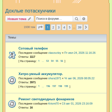
и
Дохлые потаскунчики
с
к
Поиск
Расширенный п
Новая тема
Страница
1
из
39
1
2
3
4
5
39
След.
1938 тем
…
Темы
Сотовый телефон
Последнее сообщение
vlasovzloy
«
Пт июл 24, 2026 11:16:26
Ответы:
1117
1
53
54
55
56
…
Хитро-умный аккумулятор.
Последнее сообщение
shura1971
«
Чт авг 06, 2026 08:05:22
Ответы:
3971
1
196
197
198
199
…
Ремонт светодиодных фонариков
Последнее сообщение
Krismi70
«
Сб авг 01, 2026 23:16:09
Ответы:
16