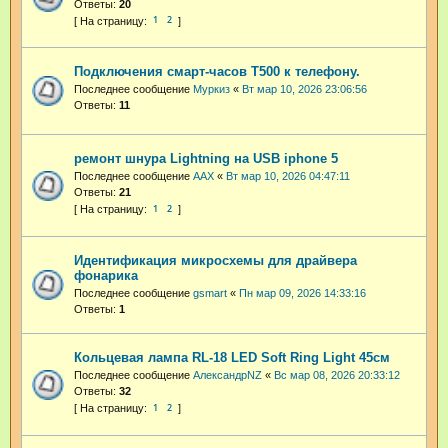
Ответы:
20
1
2
Подключения смарт-часов Т500 к телефону.
Последнее сообщение
Муркиз
«
Вт мар 10, 2026 23:06:56
Ответы:
11
ремонт шнура Lightning на USB iphone 5
Последнее сообщение
AAX
«
Вт мар 10, 2026 04:47:11
Ответы:
21
1
2
Идентификация микросхемы для драйвера
фонарика
Последнее сообщение
gsmart
«
Пн мар 09, 2026 14:33:16
Ответы:
1
Кольцевая лампа RL-18 LED Soft Ring Light 45см
Последнее сообщение
АлександрNZ
«
Вс мар 08, 2026 20:33:12
Ответы:
32
1
2