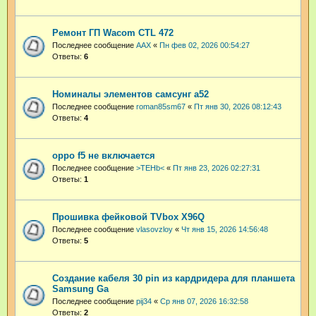
Ремонт ГП Wacom CTL 472
Последнее сообщение
AAX
«
Пн фев 02, 2026 00:54:27
Ответы:
6
Номиналы элементов самсунг а52
Последнее сообщение
roman85sm67
«
Пт янв 30, 2026 08:12:43
Ответы:
4
oppo f5 не включается
Последнее сообщение
>TEHb<
«
Пт янв 23, 2026 02:27:31
Ответы:
1
Прошивка фейковой TVbox X96Q
Последнее сообщение
vlasovzloy
«
Чт янв 15, 2026 14:56:48
Ответы:
5
Создание кабеля 30 pin из кардридера для планшета
Samsung Ga
Последнее сообщение
pij34
«
Ср янв 07, 2026 16:32:58
Ответы:
2