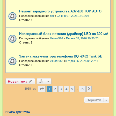
Ремонт зарядного устройства АЗУ-108 TOP AUTO
Последнее сообщение
gsi
«
Ср янв 07, 2026 16:12:04
Ответы:
8
Неисправный блок питания (драйвер) LED на 300 мА
Последнее сообщение
Hekus576
«
Пн янв 05, 2026 20:30:23
Ответы:
2
Замена аккумулятора телефона BQ -2432 Tank SE
Последнее сообщение
victor1956
«
Пт дек 26, 2025 08:29:44
Ответы:
9
Новая тема
Страница
1
из
39
1
2
3
4
5
39
След.
1938 тем
…
Перейти
ПРАВА ДОСТУПА