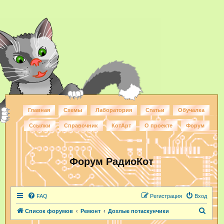
Главная
Схемы
Лаборатория
Статьи
Обучалка
Ссылки
Справочник
КотАрт
О проекте
Форум
Форум РадиоКот
FAQ
Регистрация
Вход
П
Список форумов
Ремонт
Дохлые потаскунчики
о