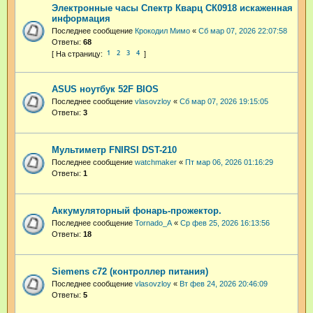
Электронные часы Спектр Кварц СК0918 искаженная
информация
Последнее сообщение
Крокодил Мимо
«
Сб мар 07, 2026 22:07:58
Ответы:
68
1
2
3
4
ASUS ноутбук 52F BIOS
Последнее сообщение
vlasovzloy
«
Сб мар 07, 2026 19:15:05
Ответы:
3
Мультиметр FNIRSI DST-210
Последнее сообщение
watchmaker
«
Пт мар 06, 2026 01:16:29
Ответы:
1
Аккумуляторный фонарь-прожектор.
Последнее сообщение
Tornado_A
«
Ср фев 25, 2026 16:13:56
Ответы:
18
Siemens c72 (контроллер питания)
Последнее сообщение
vlasovzloy
«
Вт фев 24, 2026 20:46:09
Ответы:
5