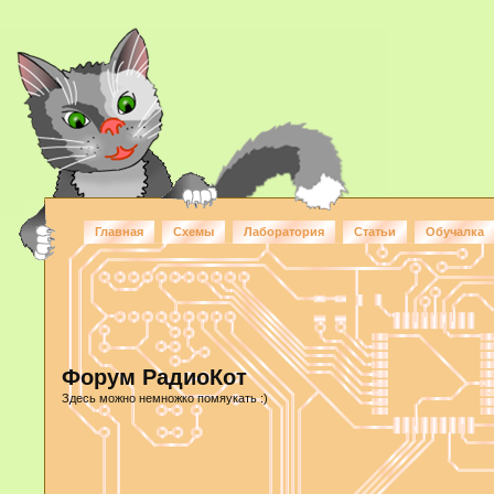
Главная
Схемы
Лаборатория
Статьи
Обучалка
Форум РадиоКот
Здесь можно немножко помяукать :)