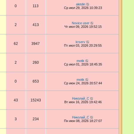
aletdin
0
113
Ср июл 29, 2026 10:39:23
Novice user
2
413
Чт июл 09, 2026 19:52:15
krserv
62
3947
Пт июл 03, 2026 20:29:55
motik
2
260
Ср июл 01, 2026 18:45:35
motik
0
653
Ср июн 24, 2026 20:57:44
Николай_С
43
15243
Вт июн 16, 2026 19:42:46
Николай_С
3
234
Пн июн 08, 2026 18:27:07