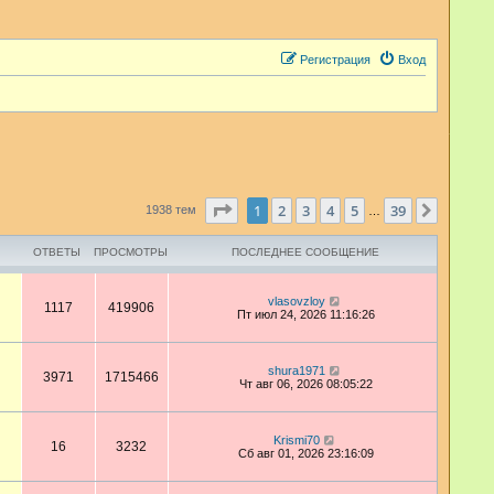
Регистрация
Вход
Страница
1
из
39
1
2
3
4
5
39
След.
1938 тем
…
ОТВЕТЫ
ПРОСМОТРЫ
ПОСЛЕДНЕЕ СООБЩЕНИЕ
vlasovzloy
1117
419906
Пт июл 24, 2026 11:16:26
shura1971
3971
1715466
Чт авг 06, 2026 08:05:22
Krismi70
16
3232
Сб авг 01, 2026 23:16:09