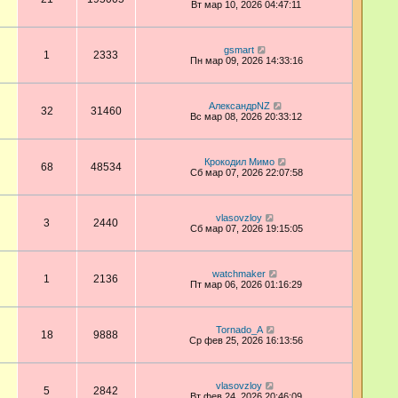
Вт мар 10, 2026 04:47:11
gsmart
1
2333
Пн мар 09, 2026 14:33:16
АлександрNZ
32
31460
Вс мар 08, 2026 20:33:12
Крокодил Мимо
68
48534
Сб мар 07, 2026 22:07:58
vlasovzloy
3
2440
Сб мар 07, 2026 19:15:05
watchmaker
1
2136
Пт мар 06, 2026 01:16:29
Tornado_A
18
9888
Ср фев 25, 2026 16:13:56
vlasovzloy
5
2842
Вт фев 24, 2026 20:46:09