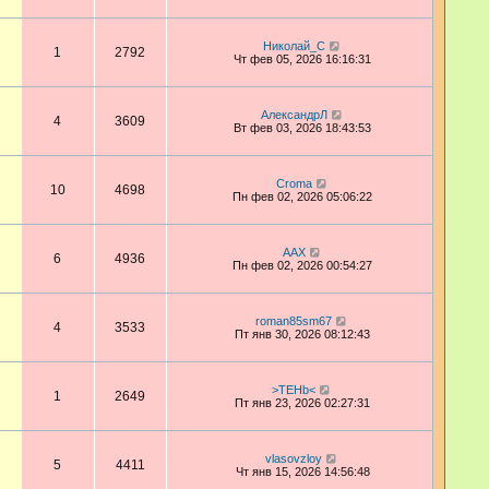
Николай_С
1
2792
Чт фев 05, 2026 16:16:31
АлександрЛ
4
3609
Вт фев 03, 2026 18:43:53
Croma
10
4698
Пн фев 02, 2026 05:06:22
AAX
6
4936
Пн фев 02, 2026 00:54:27
roman85sm67
4
3533
Пт янв 30, 2026 08:12:43
>TEHb<
1
2649
Пт янв 23, 2026 02:27:31
vlasovzloy
5
4411
Чт янв 15, 2026 14:56:48