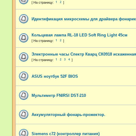
1
2
Идентификация микросхемы для драйвера фонарик
Кольцевая лампа RL-18 LED Soft Ring Light 45см
1
2
Электронные часы Спектр Кварц СК0918 искаженна
1
2
3
4
ASUS ноутбук 52F BIOS
Мультиметр FNIRSI DST-210
Аккумуляторный фонарь-прожектор.
Siemens c72 (контроллер питания)