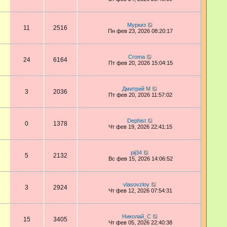
Муркиз
11
2516
Пн фев 23, 2026 08:20:17
Croma
24
6164
Пт фев 20, 2026 15:04:15
Дмитрий М
3
2036
Пт фев 20, 2026 11:57:02
Dephist
0
1378
Чт фев 19, 2026 22:41:15
pij34
5
2132
Вс фев 15, 2026 14:06:52
vlasovzloy
3
2924
Чт фев 12, 2026 07:54:31
Николай_С
15
3405
Чт фев 05, 2026 22:40:38