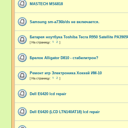
MASTECH MS6818
Samsung sm-a736b/ds не включается.
Батарея ноутбука Toshiba Tecra R950 Satellite PA390
1
2
Брелок Alligator D810 - стабилитрон?
Ремонт игр Электроника Хоккей ИМ-10
1
2
Dell E6420 lcd repair
Dell E6420 (LCD LTN140AT18) lcd repair