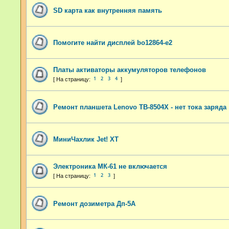
SD карта как внутренняя память
Помогите найти дисплей bo12864-e2
Платы активаторы аккумуляторов телефонов
1
2
3
4
Ремонт планшета Lenovo TB-8504X - нет тока заряда
МиниЧахлик Jet! XT
Электроника МК-61 не включается
1
2
3
Ремонт дозиметра Дп-5А