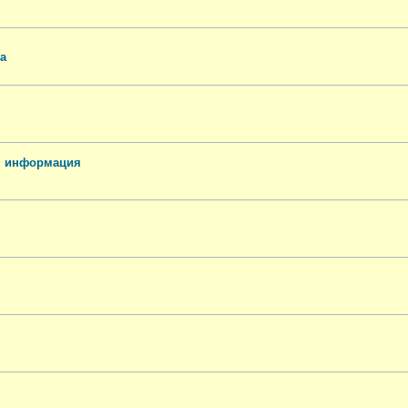
а
я информация