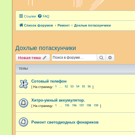
Ссылки
FAQ
Список форумов
Ремонт
Дохлые потаскунчики
Дохлые потаскунчики
Поиск
Расширенн
Новая тема
ТЕМЫ
Сотовый телефон
1
52
53
54
55
56
…
Хитро-умный аккумулятор.
1
195
196
197
198
199
…
Ремонт светодиодных фонариков