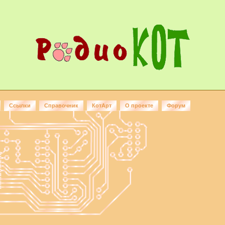
Ссылки
Справочник
КотАрт
О проекте
Форум