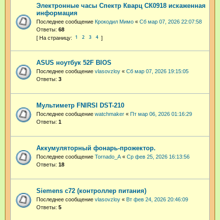
Электронные часы Спектр Кварц СК0918 искаженная
информация
Последнее сообщение
Крокодил Мимо
«
Сб мар 07, 2026 22:07:58
Ответы:
68
1
2
3
4
ASUS ноутбук 52F BIOS
Последнее сообщение
vlasovzloy
«
Сб мар 07, 2026 19:15:05
Ответы:
3
Мультиметр FNIRSI DST-210
Последнее сообщение
watchmaker
«
Пт мар 06, 2026 01:16:29
Ответы:
1
Аккумуляторный фонарь-прожектор.
Последнее сообщение
Tornado_A
«
Ср фев 25, 2026 16:13:56
Ответы:
18
Siemens c72 (контроллер питания)
Последнее сообщение
vlasovzloy
«
Вт фев 24, 2026 20:46:09
Ответы:
5