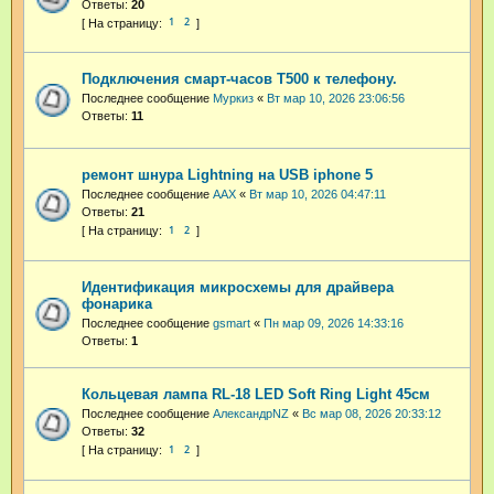
Ответы:
20
1
2
Подключения смарт-часов Т500 к телефону.
Последнее сообщение
Муркиз
«
Вт мар 10, 2026 23:06:56
Ответы:
11
ремонт шнура Lightning на USB iphone 5
Последнее сообщение
AAX
«
Вт мар 10, 2026 04:47:11
Ответы:
21
1
2
Идентификация микросхемы для драйвера
фонарика
Последнее сообщение
gsmart
«
Пн мар 09, 2026 14:33:16
Ответы:
1
Кольцевая лампа RL-18 LED Soft Ring Light 45см
Последнее сообщение
АлександрNZ
«
Вс мар 08, 2026 20:33:12
Ответы:
32
1
2