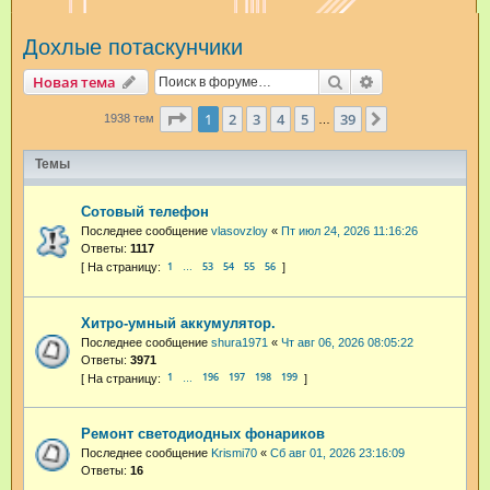
и
Дохлые потаскунчики
с
к
Поиск
Расширенный п
Новая тема
Страница
1
из
39
1
2
3
4
5
39
След.
1938 тем
…
Темы
Сотовый телефон
Последнее сообщение
vlasovzloy
«
Пт июл 24, 2026 11:16:26
Ответы:
1117
1
53
54
55
56
…
Хитро-умный аккумулятор.
Последнее сообщение
shura1971
«
Чт авг 06, 2026 08:05:22
Ответы:
3971
1
196
197
198
199
…
Ремонт светодиодных фонариков
Последнее сообщение
Krismi70
«
Сб авг 01, 2026 23:16:09
Ответы:
16