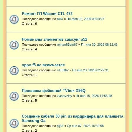
Ремонт ГП Wacom CTL 472
Последнее сообщение
AAX
«
Пн фев 02, 2026 00:54:27
Ответы:
6
Номиналы элементов самсунг а52
Последнее сообщение
roman85sm67
«
Пт янв 30, 2026 08:12:43
Ответы:
4
oppo f5 не включается
Последнее сообщение
>TEHb<
«
Пт янв 23, 2026 02:27:31
Ответы:
1
Прошивка фейковой TVbox X96Q
Последнее сообщение
vlasovzloy
«
Чт янв 15, 2026 14:56:48
Ответы:
5
Создание кабеля 30 pin из кардридера для планшета
Samsung Ga
Последнее сообщение
pij34
«
Ср янв 07, 2026 16:32:58
Ответы:
2