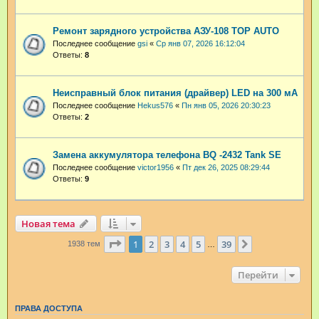
Ремонт зарядного устройства АЗУ-108 TOP AUTO
Последнее сообщение
gsi
«
Ср янв 07, 2026 16:12:04
Ответы:
8
Неисправный блок питания (драйвер) LED на 300 мА
Последнее сообщение
Hekus576
«
Пн янв 05, 2026 20:30:23
Ответы:
2
Замена аккумулятора телефона BQ -2432 Tank SE
Последнее сообщение
victor1956
«
Пт дек 26, 2025 08:29:44
Ответы:
9
Новая тема
Страница
1
из
39
1
2
3
4
5
39
След.
1938 тем
…
Перейти
ПРАВА ДОСТУПА