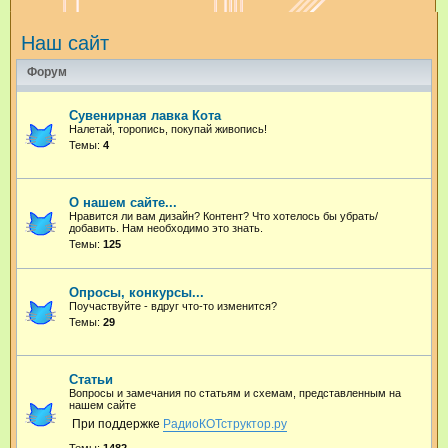
и
Наш сайт
с
к
Форум
Сувенирная лавка Кота
Налетай, торопись, покупай живопись!
Темы:
4
О нашем сайте...
Нравится ли вам дизайн? Контент? Что хотелось бы убрать/
добавить. Нам необходимо это знать.
Темы:
125
Опросы, конкурсы...
Поучаствуйте - вдруг что-то изменится?
Темы:
29
Статьи
Вопросы и замечания по статьям и схемам, представленным на
нашем сайте
При поддержке
РадиоКОТструктор.ру