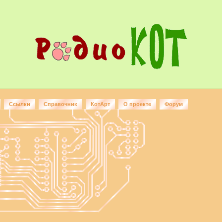
Ссылки
Справочник
КотАрт
О проекте
Форум