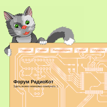
Главная
Схемы
Лаборатория
Статьи
Обучалка
Форум РадиоКот
Здесь можно немножко помяукать :)