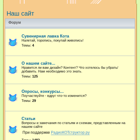
и
Наш сайт
с
к
Форум
Сувенирная лавка Кота
Налетай, торопись, покупай живопись!
Темы:
4
О нашем сайте...
Нравится ли вам дизайн? Контент? Что хотелось бы убрать/
добавить. Нам необходимо это знать.
Темы:
125
Опросы, конкурсы...
Поучаствуйте - вдруг что-то изменится?
Темы:
29
Статьи
Вопросы и замечания по статьям и схемам, представленным на
нашем сайте
При поддержке
РадиоКОТструктор.ру