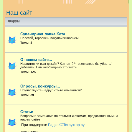
и
Наш сайт
с
к
Форум
Сувенирная лавка Кота
Налетай, торопись, покупай живопись!
Темы:
4
О нашем сайте...
Нравится ли вам дизайн? Контент? Что хотелось бы убрать/
добавить. Нам необходимо это знать.
Темы:
125
Опросы, конкурсы...
Поучаствуйте - вдруг что-то изменится?
Темы:
29
Статьи
Вопросы и замечания по статьям и схемам, представленным на
нашем сайте
При поддержке
РадиоКОТструктор.ру