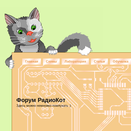
Главная
Схемы
Лаборатория
Статьи
Обучалка
Форум РадиоКот
Здесь можно немножко помяукать :)