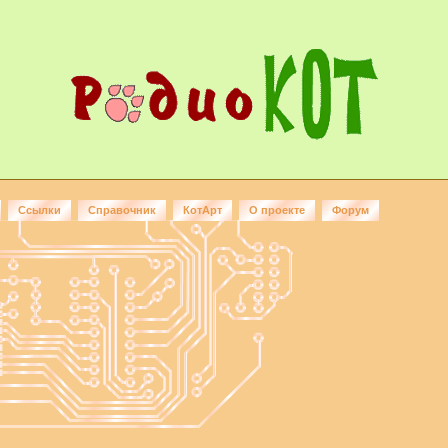
Ссылки
Справочник
КотАрт
О проекте
Форум