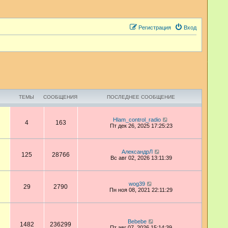
Регистрация
Вход
ТЕМЫ
СООБЩЕНИЯ
ПОСЛЕДНЕЕ СООБЩЕНИЕ
П
Hlam_control_radio
4
163
е
Пт дек 26, 2025 17:25:23
р
е
й
т
П
АлександрЛ
125
28766
и
е
Вс авг 02, 2026 13:11:39
к
р
п
е
о
й
с
т
П
wog39
29
2790
л
и
е
Пн ноя 08, 2021 22:11:29
е
к
р
д
п
е
н
о
й
е
с
т
м
л
и
П
Bebebe
у
1482
236299
е
к
е
Пт авг 07, 2026 15:14:39