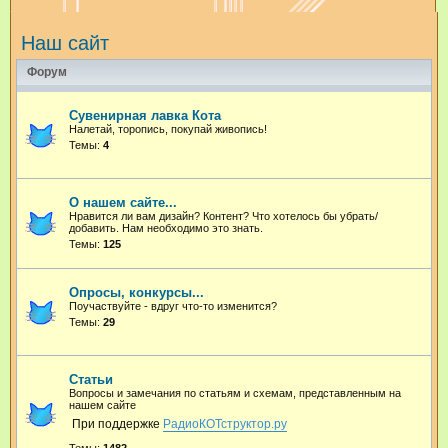
и
Наш сайт
с
к
Форум
Сувенирная лавка Кота
Налетай, торопись, покупай живопись!
Темы:
4
О нашем сайте...
Нравится ли вам дизайн? Контент? Что хотелось бы убрать/
добавить. Нам необходимо это знать.
Темы:
125
Опросы, конкурсы...
Поучаствуйте - вдруг что-то изменится?
Темы:
29
Статьи
Вопросы и замечания по статьям и схемам, представленным на
нашем сайте
При поддержке
РадиоКОТструктор.ру