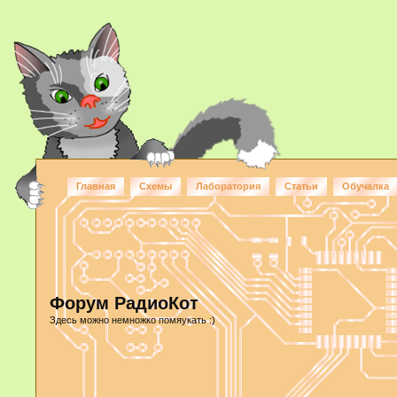
Главная
Схемы
Лаборатория
Статьи
Обучалка
Форум РадиоКот
Здесь можно немножко помяукать :)