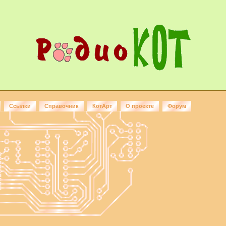
Ссылки
Справочник
КотАрт
О проекте
Форум