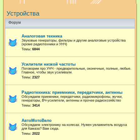
и
Устройства
с
к
Форум
Аналоговая техника
Звуковые генераторы, фильтры и другие аналоговые устройства
(кроме радиотехники и УНЧ)
Темы:
6844
Усилители низкой частоты
Поговорим про УНЧ - предварительные, оконечные, полные, любые.
Главное, чтобы звук усиливали.
Темы:
2327
Радиотехника: приемники, передатчики, антенны
Обсуждаем приемники, передатчики, радиомикрофоны, жучки,
генераторы, ВЧ-усилители, антенны и прочее радиохозяйство
Темы:
3414
АвтоМотоВело
Обсуждаем электронику на колесах. Нужен увлажнитель воздуха
для Камаза? Вам сюда.
Темы:
2022