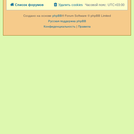
Список форумов
Удалить cookies
Часовой пояс:
UTC+03:00
Создано на основе
phpBB
® Forum Software © phpBB Limited
Русская поддержка phpBB
Конфиденциальность
|
Правила