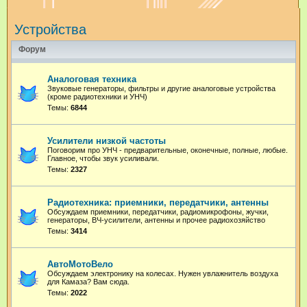
и
Устройства
с
к
Форум
Аналоговая техника
Звуковые генераторы, фильтры и другие аналоговые устройства
(кроме радиотехники и УНЧ)
Темы:
6844
Усилители низкой частоты
Поговорим про УНЧ - предварительные, оконечные, полные, любые.
Главное, чтобы звук усиливали.
Темы:
2327
Радиотехника: приемники, передатчики, антенны
Обсуждаем приемники, передатчики, радиомикрофоны, жучки,
генераторы, ВЧ-усилители, антенны и прочее радиохозяйство
Темы:
3414
АвтоМотоВело
Обсуждаем электронику на колесах. Нужен увлажнитель воздуха
для Камаза? Вам сюда.
Темы:
2022