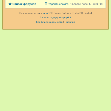
Список форумов
Удалить cookies
Часовой пояс:
UTC+03:00
Создано на основе
phpBB
® Forum Software © phpBB Limited
Русская поддержка phpBB
Конфиденциальность
|
Правила