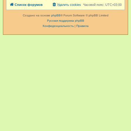
Список форумов
Удалить cookies
Часовой пояс:
UTC+03:00
Создано на основе
phpBB
® Forum Software © phpBB Limited
Русская поддержка phpBB
Конфиденциальность
|
Правила