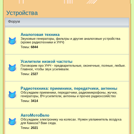
и
Устройства
с
к
Форум
Аналоговая техника
Звуковые генераторы, фильтры и другие аналоговые устройства
(кроме радиотехники и УНЧ)
Темы:
6844
Усилители низкой частоты
Поговорим про УНЧ - предварительные, оконечные, полные, любые.
Главное, чтобы звук усиливали.
Темы:
2327
Радиотехника: приемники, передатчики, антенны
Обсуждаем приемники, передатчики, радиомикрофоны, жучки,
генераторы, ВЧ-усилители, антенны и прочее радиохозяйство
Темы:
3414
АвтоМотоВело
Обсуждаем электронику на колесах. Нужен увлажнитель воздуха
для Камаза? Вам сюда.
Темы:
2021