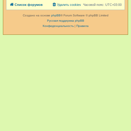
Список форумов
Удалить cookies
Часовой пояс:
UTC+03:00
Создано на основе
phpBB
® Forum Software © phpBB Limited
Русская поддержка phpBB
Конфиденциальность
|
Правила