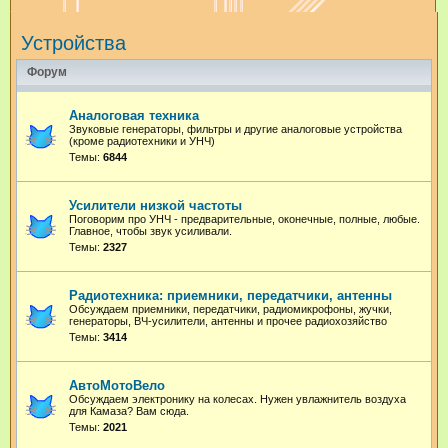
и
Устройства
с
к
Форум
Аналоговая техника
Звуковые генераторы, фильтры и другие аналоговые устройства
(кроме радиотехники и УНЧ)
Темы:
6844
Усилители низкой частоты
Поговорим про УНЧ - предварительные, оконечные, полные, любые.
Главное, чтобы звук усиливали.
Темы:
2327
Радиотехника: приемники, передатчики, антенны
Обсуждаем приемники, передатчики, радиомикрофоны, жучки,
генераторы, ВЧ-усилители, антенны и прочее радиохозяйство
Темы:
3414
АвтоМотоВело
Обсуждаем электронику на колесах. Нужен увлажнитель воздуха
для Камаза? Вам сюда.
Темы:
2021