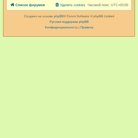
Список форумов
Удалить cookies
Часовой пояс:
UTC+03:00
Создано на основе
phpBB
® Forum Software © phpBB Limited
Русская поддержка phpBB
Конфиденциальность
|
Правила