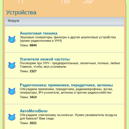
и
Устройства
с
к
Форум
Аналоговая техника
Звуковые генераторы, фильтры и другие аналоговые устройства
(кроме радиотехники и УНЧ)
Темы:
6844
Усилители низкой частоты
Поговорим про УНЧ - предварительные, оконечные, полные, любые.
Главное, чтобы звук усиливали.
Темы:
2327
Радиотехника: приемники, передатчики, антенны
Обсуждаем приемники, передатчики, радиомикрофоны, жучки,
генераторы, ВЧ-усилители, антенны и прочее радиохозяйство
Темы:
3414
АвтоМотоВело
Обсуждаем электронику на колесах. Нужен увлажнитель воздуха
для Камаза? Вам сюда.
Темы:
2021