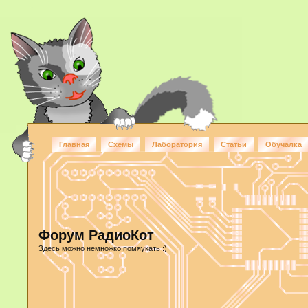
Главная
Схемы
Лаборатория
Статьи
Обучалка
Форум РадиоКот
Здесь можно немножко помяукать :)