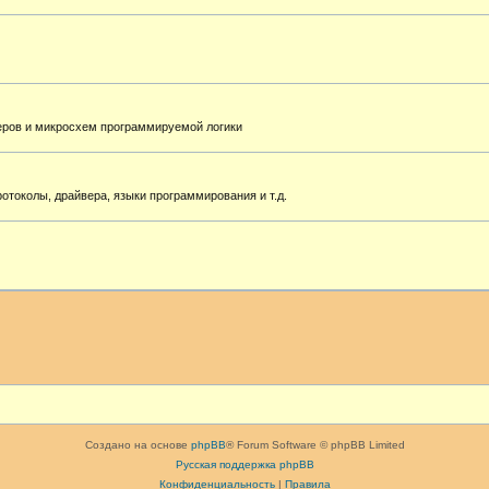
еров и микросхем программируемой логики
токолы, драйвера, языки программирования и т.д.
Создано на основе
phpBB
® Forum Software © phpBB Limited
Русская поддержка phpBB
Конфиденциальность
|
Правила