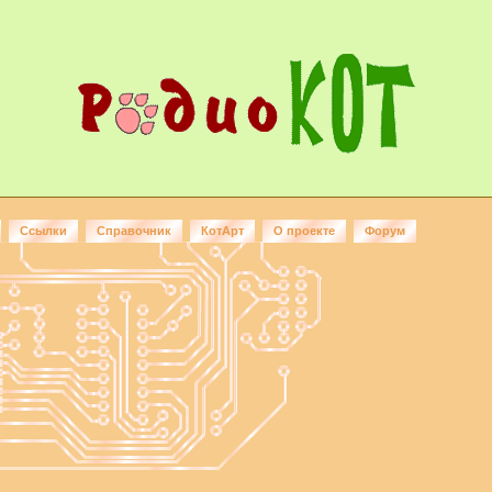
Ссылки
Справочник
КотАрт
О проекте
Форум