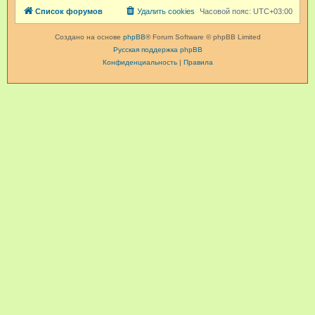
Список форумов
Удалить cookies
Часовой пояс:
UTC+03:00
Создано на основе
phpBB
® Forum Software © phpBB Limited
Русская поддержка phpBB
Конфиденциальность
|
Правила