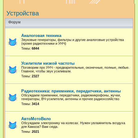
и
Устройства
с
к
Форум
Аналоговая техника
Звуковые генераторы, фильтры и другие аналоговые устройства
(кроме радиотехники и УНЧ)
Темы:
6844
Усилители низкой частоты
Поговорим про УНЧ - предварительные, оконечные, полные, любые.
Главное, чтобы звук усиливали.
Темы:
2327
Радиотехника: приемники, передатчики, антенны
Обсуждаем приемники, передатчики, радиомикрофоны, жучки,
генераторы, ВЧ-усилители, антенны и прочее радиохозяйство
Темы:
3414
АвтоМотоВело
Обсуждаем электронику на колесах. Нужен увлажнитель воздуха
для Камаза? Вам сюда.
Темы:
2021